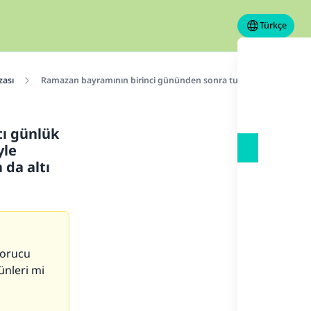
Türkçe
ası
Ramazan bayramının birinci gününden sonra tutulan altı günlük Ş
tı günlük
yle
da altı
 orucu
ünleri mi