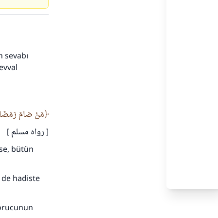
n sevabı
evval
مَنْ صَامَ رَمَضَانَ.
adar
[ رواه مسلم ]
se, bütün
 de hadiste
 orucunun