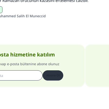
r Ramazan orucunun kazasını ertelemesi câizdir.
uhammed Salih El Muneccid
osta hizmetine katılım
evap e-posta bültenine abone olunuz
Abone Ol