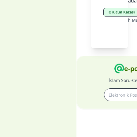
öncesine kada
Orucun Kazası
Kaynak
:
Şeyh M
e-p
İslam Soru-C