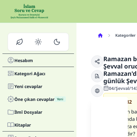
Kategoriler
Ramazan ba
Hesabım
Şevval oru
Ramazan'da
Kategori Ağacı
günlük Şev
Yeni cevaplar
04/Şevval/14
Öne çıkan cevaplar
Yeni
Soru
4082
Ramazan bay
İlmî Dosyalar
konusunda b
Kitaplar
önce kaza ed
yapmalıdır?