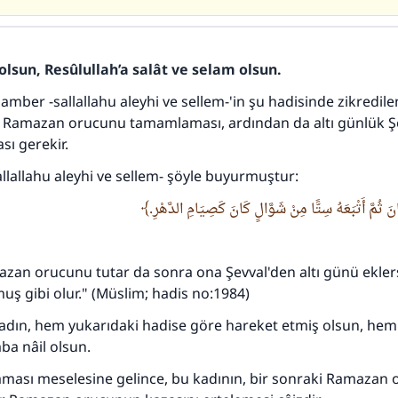
olsun, Resûlullah’a salât ve selam olsun.
amber -sallallahu aleyhi ve sellem-'in şu hadisinde zikredile
110845 Nolu Cevap, bir evliliği kurtardı.
ce Ramazan orucunu tamamlaması, ardından da altı günlük Ş
ı gerekir.
Ümmete cevapları ulaştırmak için bizi destekle
lallahu aleyhi ve sellem- şöyle buyurmuştur:
Rasulullah ﷺ şöyle dedi:
 ثُمَّ أَتْبَعَهُ سِتًّا مِنْ شَوَّالٍ كَانَ كَصِيَامِ الدَّهْرِ
 kim bir hayra yol gösterirse , hayrı yapan kişinin sevabı k
ona sevap yazılır.
(MUSLIM 1893)
zan orucunu tutar da sonra ona Şevval'den altı günü ekler
uş gibi olur." (Müslim; hadis no:1984)
kadın, hem yukarıdaki hadise göre hareket etmiş olsun, hem
Şimdi katkı yapın!
ba nâil olsun.
aması meselesine gelince, bu kadının, bir sonraki Ramazan