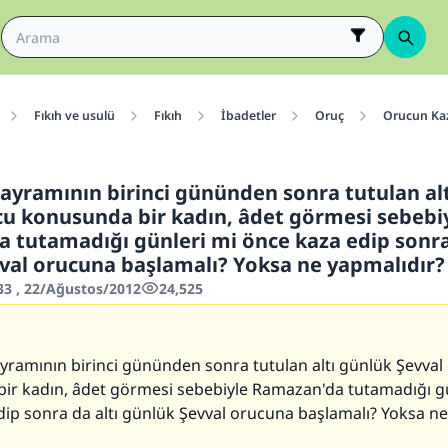
Fıkıh ve usulü
Fıkıh
İbadetler
Oruç
Orucun Kaz
yramının birinci gününden sonra tutulan al
cu konusunda bir kadın, âdet görmesi sebebi
 tutamadığı günleri mi önce kaza edip sonra 
val orucuna başlamalı? Yoksa ne yapmalıdır?
33 , 22/Ağustos/2012
24,525
ramının birinci gününden sonra tutulan altı günlük Şevval
ir kadın, âdet görmesi sebebiyle Ramazan'da tutamadığı g
ip sonra da altı günlük Şevval orucuna başlamalı? Yoksa ne