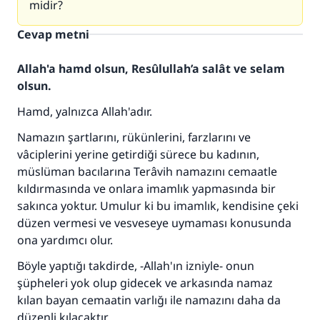
midir?
Cevap metni
Allah'a hamd olsun, Resûlullah’a salât ve selam
olsun.
Hamd, yalnızca Allah'adır.
Namazın şartlarını, rükünlerini, farzlarını ve
vâciplerini yerine getirdiği sürece bu kadının,
müslüman bacılarına Terâvih namazını cemaatle
110845 Nolu Cevap, bir evliliği
kıldırmasında ve onlara imamlık yapmasında bir
kurtardı.
sakınca yoktur. Umulur ki bu imamlık, kendisine çeki
düzen vermesi ve vesveseye uymaması konusunda
Ümmete cevapları ulaştırmak için bizi destekle
ona yardımcı olur.
Rasulullah ﷺ şöyle dedi:
Böyle yaptığı takdirde, -Allah'ın izniyle- onun
Her kim bir hayra yol gösterirse , hayrı yapan
şüpheleri yok olup gidecek ve arkasında namaz
kişinin sevabı kadar ona sevap yazılır.
kılan bayan cemaatin varlığı ile namazını daha da
düzenli kılacaktır.
(MUSLIM 1893)