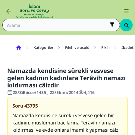
Kategoriler
Fıkıh ve usulü
Fıkıh
İbadetl
Namazda kendisine sürekli vesvese
gelen kadının kadınlara Terâvih namazı
kıldırması câizdir
28/Zilhicce/1435 , 22/Ekim/2014
4,416
Soru
43795
Namazda kendisine sürekli vesvese gelen bir
kadının, müslüman bacılarına Terâvih namazı
kıldırması ve evde onlara imamlık yapması câiz