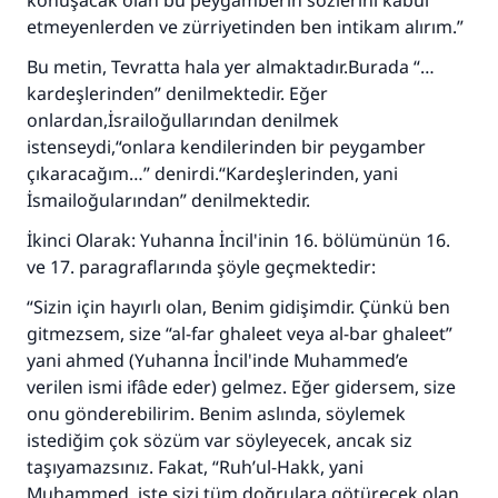
konuşacak olan bu peygamberin sözlerini kabul
etmeyenlerden ve zürriyetinden ben intikam alırım.”
Bu metin, Tevratta hala yer almaktadır.Burada “…
kardeşlerinden” denilmektedir. Eğer
onlardan,İsrailoğullarından denilmek
istenseydi,“onlara kendilerinden bir peygamber
çıkaracağım…” denirdi.“Kardeşlerinden, yani
İsmailoğularından” denilmektedir.
İkinci Olarak: Yuhanna İncil'inin 16. bölümünün 16.
ve 17. paragraflarında şöyle geçmektedir:
“Sizin için hayırlı olan, Benim gidişimdir. Çünkü ben
gitmezsem, size “al-far ghaleet veya al-bar ghaleet”
yani ahmed (Yuhanna İncil'inde Muhammed’e
verilen ismi ifâde eder) gelmez. Eğer gidersem, size
onu gönderebilirim. Benim aslında, söylemek
istediğim çok sözüm var söyleyecek, ancak siz
taşıyamazsınız. Fakat, “Ruh’ul-Hakk, yani
Muhammed, işte sizi tüm doğrulara götürecek olan