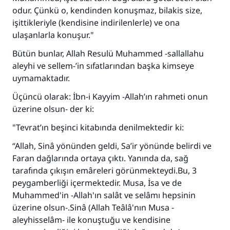
odur. Çünkü o, kendinden konuşmaz, bilakis size,
işittikleriyle (kendisine indirilenlerle) ve ona
ulaşanlarla konuşur."
Bütün bunlar, Allah Resulü Muhammed -sallallahu
aleyhi ve sellem-’in sıfatlarından başka kimseye
uymamaktadır.
Üçüncü olarak: İbn-i Kayyim -Allah’ın rahmeti onun
üzerine olsun- der ki:
"Tevrat’ın beşinci kitabında denilmektedir ki:
“Allah, Sinâ yönünden geldi, Sa’ir yönünde belirdi ve
Faran dağlarında ortaya çıktı. Yanında da, sağ
tarafında çıkışın emâreleri görünmekteydi.Bu, 3
peygamberliği içermektedir. Musa, İsa ve de
Muhammed'in -Allah'ın salât ve selâmı hepsinin
üzerine olsun-.Sinâ (Allah Teâlâ'nın Musa -
aleyhisselâm- ile konuştuğu ve kendisine