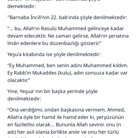
demektedir:
"Barnaba İncili’nin 22. bab’ında şöyle denilmektedir:
“… bu, Allah’ın Rasulü Muhammed gelinceye kadar
devam edecektir. Ne zaman gelirse, Allah’ın şeriatına
îmân edenlere bu düzenbazlığı gösterir.”
Yeşu’a kitabında ise şöyle denilmektedir:
“Ey Muhammed, ben senin adını Muhammed kıldım.
Ey Rabb’in Mukaddes (kulu), adın sonsuza kadar var
olacaktır.”
Yine, Yeşua’ nın bir başka yerinde şöyle
denilmektedir:
“Ona verdiğimi, ondan başkasına vermem. Ahmed,
Allah’a öyle bir hamd ile hamd eder ki, yeryüzünün
en faziletlisi olarak… Bununla Allah sevinir. onu (n
adı) her asil olanla birlikte anılır ve onu her türlü