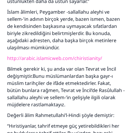
üstünlükten daha da üstün sayarlar.”
İslam âlimleri, Peygamber -sallallahu aleyhi ve
sellem-'in adının birçok yerde, bazen ismen, bazen
de kendisinden başkasına uymayacak sıfatlardan
biriyle zikredildiğini belirtmişlerdir. Bu konuda,
aşağıdaki adresten, daha başka birçok metinlere
ulaşılması mümkündür.
http://arabic.islamicweb.com/chiristianity/
Bilmek gerekir ki, şu anda var olan Tevrat ve İncil
değişmiştir.Bunu müslümanlardan başka gayr-ı
müslim tarihçiler de ifâde etmektedirler. Fakat,
bütün bunlara rağmen, Tevrat ve İncil’de Rasûlullah -
sallallahu aleyhi ve sellem-’in gelişiyle ilgili olarak
müjdelere rastlamaktayız.
Değerli âlim Rahmetullahi’l-Hindi şöyle demiştir:
“Hıristiyanlar, tahrif etmeye güç yetirebildikleri her