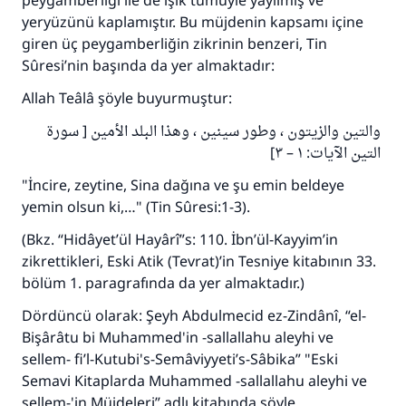
peygamberliği ile de ışık tümüyle yayılmış ve
yeryüzünü kaplamıştır. Bu müjdenin kapsamı içine
giren üç peygamberliğin zikrinin benzeri, Tin
Sûresi’nin başında da yer almaktadır:
Allah Teâlâ şöyle buyurmuştur:
والتين والزيتون ، وطور سينين ، وهذا البلد الأمين [ سورة
التين الآيات: ١ – ٣]
"İncire, zeytine, Sina dağına ve şu emin beldeye
yemin olsun ki,…" (Tin Sûresi:1-3).
(Bkz. “Hidâyet’ül Hayârî”s: 110. İbn’ül-Kayyim’in
zikrettikleri, Eski Atik (Tevrat)’in Tesniye kitabının 33.
bölüm 1. paragrafında da yer almaktadır.)
Dördüncü olarak: Şeyh Abdulmecid ez-Zindânî, “el-
Bişârâtu bi Muhammed'in -sallallahu aleyhi ve
sellem- fi’l-Kutubi's-Semâviyyeti’s-Sâbika” "Eski
Semavi Kitaplarda Muhammed -sallallahu aleyhi ve
sellem-'in Müjdeleri” adlı kitabında şöyle