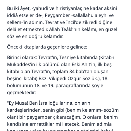
Bu iki âyet, -yahudi ve hıristiyanlar, ne kadar aksini
iddiâ etseler de-, Peygamber -sallallahu aleyhi ve
sellem-’in adının, Tevrat ve İncil’de zikredildiğine
delâlet etmektedir. Allah Teâlâ’nın kelâmı, en güzel
söz ve en doğru kelamdır.
Önceki kitaplarda geçenlere gelince:
Birinci olarak: Tevrat’ın, Tesniye kitabında (Kitab-ı
Mukaddes’in ilk bölümü olan Eski Ahit’in, ilk beş
kitabı olan Tevrat’ın, toplam 34 bab’tan oluşan
beşinci kitabı) Bkz. Vikipedi Özgür Sözlük.), 18.
bölümünün 18. ve 19. paragraflarında şöyle
geçmektedir:
“Ey Musa! Ben İsrailoğullarına, onların
kardeşlerinden, senin gibi (benim kelamım- sözüm
olan) bir peygamber çıkaracağım, O onlara, benim
kendisine emrettiklerimi iletecek. Benim adımla