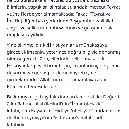
ne buldularsa tahrif ettiler. Bu yüzden, bazı eski
âlimlerin, yaptıkları alıntılar, şu andaki mevcut Tevrat
ve İncil'lerde yer almamaktadır. Fakat, (Tevrat ve
İncil’in) diğer bazı yerlerinde Peygamber -sallallahu
aleyhi ve sellem-’in nübüvvetinin ve gelişinin, hala
müjdesi kayıtlıdır.
Yine bilinmelidir ki;Hıristiyanlarla münakaşaya
girecek kimsenin, yeterince doğru bilgiyle donanmış
olması gerekir. Zira, ellerinde delil olmasa bile,
Hrisriyanlar pes ettirmek için, insanların içine şüphe
düşürme ve gerçeği gizleme gayreti içine
girmektedirler. Allah, nurunu tamamlayacaktır.
Kâfirler istemeseler de..."
Bu konuyla ilgili faydalı kitaplardan birisi de; Değerli
âlim Rahmetullah’il-Hindi’nin:“İzhar’ul-Hakk”
kitabı,İbn-i Kayyim’in “Hidâyet’ul-Hayârî”,ondan önce
de İbn-i Teymiyye’nin “el-Cevabu’s-Sahih” adlı
kitabıdır.