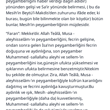
peygamberliğini haber verdiği dağın adıdır)
110845 Nolu Cevap, bir evliliği
yönünden gelişi ve Sa’ir yönünde belirmesi, ( bu da
Mesih’in Beytü’l-Makdis’den zuhurunu ifâde eder, ki
kurtardı.
burası, bugün bile bilinmekte olan bir köydür) bütün
Ümmete cevapları ulaştırmak için bizi destekle
bunlar, Mesih’in peygamberliğinin müjdesidir.
Rasulullah ﷺ şöyle dedi:
“Faran”: Mekke’dir. Allah Teâlâ, Musa -
Her kim bir hayra yol gösterirse , hayrı yapan
aleyhisselâm-’ın peygamberliğini, fecrin gelişine,
kişinin sevabı kadar ona sevap yazılır.
ondan sonra gelen İsa’nın peygamberliğini fecrin
doğuşuna ve aydınlığına, son peygamber
(MUSLIM 1893)
Muhammed -sallallahu aleyhi ve sellem-’in
peygamberliğini ise,güneşin ufukta yükselmesi ve
ışıklarının ufukta belirmesine benzetmiştir.Nitekim
Şimdi katkı yapın!
bu şekilde de olmuştur. Zira, Allah Teâlâ, Musa -
aleyhisselâm-’ın peygamberliğiyle küfrün karanlığını
dağıtmış ve fecrini aydınlığa kavuşturmuştur.Bu
aydınlık ve ışık, Mesih -aleyhisselâm-'ın
peygamberliğiyle (daha da) kuvvetlenmiş,
Muhammed -sallallahu aleyhi ve sellem-’in