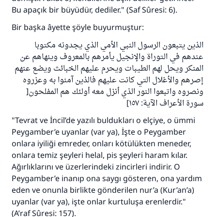
Bu apaçık bir büyüdür, dediler." (Saf Sûresi: 6).
Bir başka âyette şöyle buyurmuştur:
الذين يتبعون الرسول النبي الأمي الذي يجدونه مكتوبا
عندهم في التوراة والإنجيل يأمرهم بالمعروف وينهاهم عن
المنكر ويحل لهم الطيبات ويحرم عليهم الخبائث ويضع عنهم
إصرهم والأغلال التي كانت عليهم فالذين آمنوا به وعزروه
ونصروه واتبعوا النور الذي أنزل معه أولئك هم المفلحون[
سورة الأعراف الآية: ١٥٧]
"Tevrat ve İncil’de yazılı buldukları o elçiye, o ümmi
Peygamber’e uyanlar (var ya), İşte o Peygamber
onlara iyiliği emreder, onları kötülükten meneder,
onlara temiz şeyleri helal, pis şeyleri haram kılar.
Ağırlıklarını ve üzerlerindeki zincirleri indirir. O
Peygamber’e inanıp ona saygı gösteren, ona yardım
eden ve onunla birlikte gönderilen nur’a (Kur’an’a)
uyanlar (var ya), işte onlar kurtuluşa erenlerdir."
(A’raf Sûresi: 157).