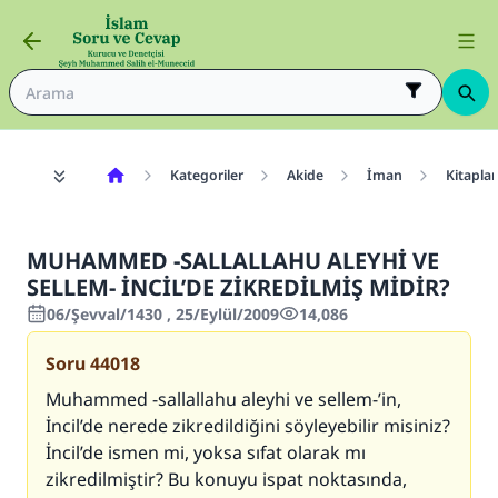
Kategoriler
Akide
İman
Kitapla
MUHAMMED -SALLALLAHU ALEYHİ VE
SELLEM- İNCİL’DE ZİKREDİLMİŞ MİDİR?
06/Şevval/1430 , 25/Eylül/2009
14,086
Soru
44018
Muhammed -sallallahu aleyhi ve sellem-’in,
İncil’de nerede zikredildiğini söyleyebilir misiniz?
İncil’de ismen mi, yoksa sıfat olarak mı
zikredilmiştir? Bu konuyu ispat noktasında,