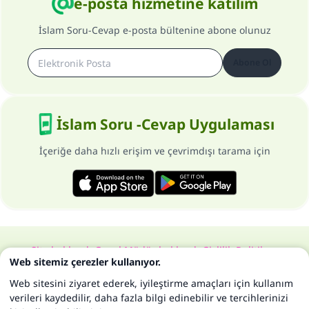
e-posta hizmetine katılım
İslam Soru-Cevap e-posta bültenine abone olunuz
Abone Ol
İslam Soru -Cevap Uygulaması
İçeriğe daha hızlı erişim ve çevrimdışı tarama için
Site hakkında
Genel Müdür hakkında
Gizlilik Politikası
Web sitemiz çerezler kullanıyor.
Bütün hakları, www.islam-qa.com sitesine aittir 1997-2025 ©
Web sitesini ziyaret ederek, iyileştirme amaçları için kullanım
verileri kaydedilir, daha fazla bilgi edinebilir ve tercihlerinizi