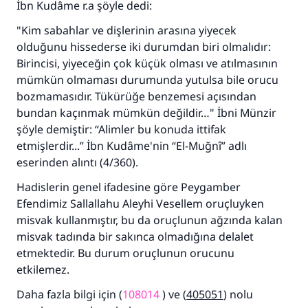
İbn Kudâme r.a şöyle dedi:
"Kim sabahlar ve dişlerinin arasına yiyecek
olduğunu hissederse iki durumdan biri olmalıdır:
Birincisi, yiyeceğin çok küçük olması ve atılmasının
mümkün olmaması durumunda yutulsa bile orucu
110845 Nolu Cevap, bir evliliği
bozmamasıdır. Tükürüğe benzemesi açısından
kurtardı.
bundan kaçınmak mümkün değildir…" İbni Münzir
şöyle demiştir: “Alimler bu konuda ittifak
Ümmete cevapları ulaştırmak için bizi destekle
etmişlerdir...” İbn Kudâme'nin “El-Muğnî” adlı
eserinden alıntı (4/360).
Rasulullah ﷺ şöyle dedi:
Her kim bir hayra yol gösterirse , hayrı yapan
Hadislerin genel ifadesine göre Peygamber
kişinin sevabı kadar ona sevap yazılır.
Efendimiz Sallallahu Aleyhi Vesellem oruçluyken
(MUSLIM 1893)
misvak kullanmıştır, bu da oruçlunun ağzında kalan
misvak tadında bir sakınca olmadığına delalet
etmektedir. Bu durum oruçlunun orucunu
etkilemez.
Şimdi katkı yapın!
Daha fazla bilgi için (
108014
) ve (
405051
) nolu