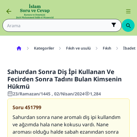
Kategoriler
Fıkıh ve usulü
Fıkıh
İbadetl
Sahurdan Sonra Diş İpi Kullanan Ve
Fecirden Sonra Tadını Bulan Kimsenin
Hükmü
23/Ramazan/1445 , 02/Nisan/2024
1,284
Soru
451799
Sahurdan sonra nane aromalı diş ipi kullandım
ve ağzımda hala nane kokusu vardı. Nane
aroması olduğu halde sabah ezanından sonra