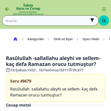
Kategoriler
Tarih ve Siyer
Siyer-i Nebi
R
Rasûlullah -sallallahu aleyhi ve sellem-
kaç defa Ramazan orucu tutmuştur?
15/Şaban/1432 , 16/Temmuz/2011
39,877
Soru
49679
Rasûlullah -sallallahu aleyhi ve sellem- kaç defa
Ramazan orucu tutmuştur?
Cevap metni