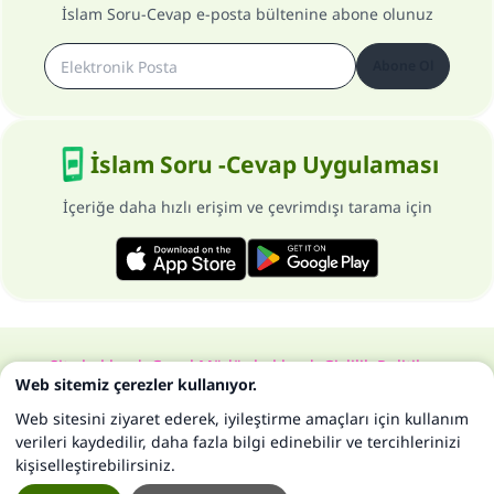
İslam Soru-Cevap e-posta bültenine abone olunuz
Abone Ol
İslam Soru -Cevap Uygulaması
İçeriğe daha hızlı erişim ve çevrimdışı tarama için
Site hakkında
Genel Müdür hakkında
Gizlilik Politikası
Web sitemiz çerezler kullanıyor.
Bütün hakları, www.islam-qa.com sitesine aittir 1997-2025 ©
Web sitesini ziyaret ederek, iyileştirme amaçları için kullanım
verileri kaydedilir, daha fazla bilgi edinebilir ve tercihlerinizi
kişiselleştirebilirsiniz.