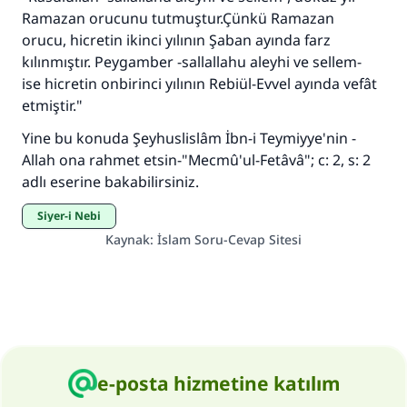
Ramazan orucunu tutmuştur.Çünkü Ramazan
Her kim bir hayra yol gösterirse , hayrı yapan
kişinin sevabı kadar ona sevap yazılır.
orucu, hicretin ikinci yılının Şaban ayında farz
kılınmıştır. Peygamber -sallallahu aleyhi ve sellem-
(MUSLIM 1893)
ise hicretin onbirinci yılının Rebiül-Evvel ayında vefât
etmiştir."
Yine bu konuda Şeyhuslislâm İbn-i Teymiyye'nin -
Şimdi katkı yapın!
Allah ona rahmet etsin-"Mecmû'ul-Fetâvâ"; c: 2, s: 2
adlı eserine bakabilirsiniz.
Siyer-i Nebi
Kaynak
:
İslam Soru-Cevap Sitesi
e-posta hizmetine katılım