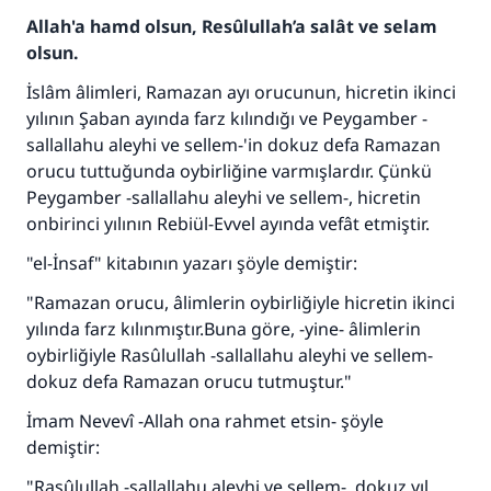
Allah'a hamd olsun, Resûlullah’a salât ve selam
olsun.
İslâm âlimleri, Ramazan ayı orucunun, hicretin ikinci
yılının Şaban ayında farz kılındığı ve Peygamber -
sallallahu aleyhi ve sellem-'in dokuz defa Ramazan
orucu tuttuğunda oybirliğine varmışlardır. Çünkü
Peygamber -sallallahu aleyhi ve sellem-, hicretin
onbirinci yılının Rebiül-Evvel ayında vefât etmiştir.
"el-İnsaf" kitabının yazarı şöyle demiştir:
"Ramazan orucu, âlimlerin oybirliğiyle hicretin ikinci
yılında farz kılınmıştır.Buna göre, -yine- âlimlerin
oybirliğiyle Rasûlullah -sallallahu aleyhi ve sellem-
110845 Nolu Cevap, bir evliliği
dokuz defa Ramazan orucu tutmuştur."
kurtardı.
İmam Nevevî -Allah ona rahmet etsin- şöyle
demiştir:
Ümmete cevapları ulaştırmak için bizi destekle
"Rasûlullah -sallallahu aleyhi ve sellem-, dokuz yıl
Rasulullah ﷺ şöyle dedi: