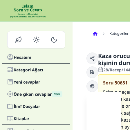
Kategoriler
Kaza orucu
Hesabım
kişinin du
Kategori Ağacı
28/Recep/144
Yeni cevaplar
Soru
50651
Eşimin geçe
Öne çıkan cevaplar
Yeni
vardı. Bu ka
süresince or
İlmî Dosyalar
ve bebek sa
Kitaplar
böylece kaz
Ramazan ayı