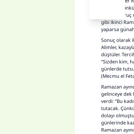
Cevap: Diğer 
değildir. Çün
gereken oruç o
gibi ikinci Ra
yaparsa günah
Sonuç olarak 
Alimler, kazay
düştüler. Terc
“Sizden kim, h
Her
günlerde tutsu
(Mecmu el Fet
Ramazan ayınd
gelinceye dek
verdi: “Bu kad
tutacak. Çünkü
dolayı olmuştu
günlerinde ka
Ramazan ayının