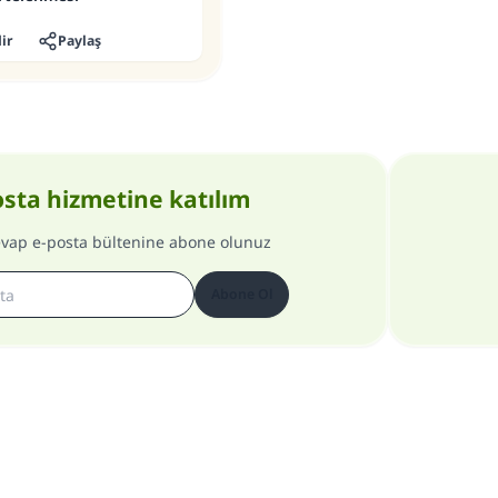
ir
Paylaş
osta hizmetine katılım
evap e-posta bültenine abone olunuz
Abone Ol