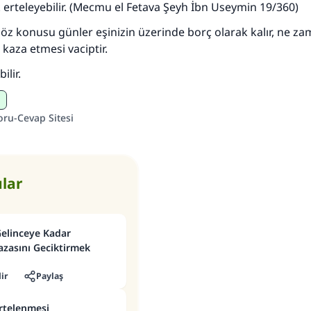
rteleyebilir. (Mecmu el Fetava Şeyh İbn Useymin 19/360)
öz konusu günler eşinizin üzerinde borç olarak kalır, ne z
kaza etmesi vaciptir.
ilir.
oru-Cevap Sitesi
ular
Gelinceye Kadar
zasını Geciktirmek
ir
Paylaş
rtelenmesi