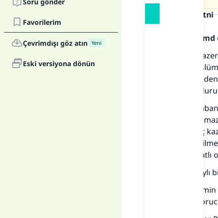
Soru gönder
Cevap metni
Favorilerim
Allah'a hamd 
Çevrimdışı göz atın
Yeni
Şer’i bir maze
Eski versiyona dönün
Ancak Müslüma
geciktirmeden d
lohusalık duru
Her kim Şaban 
olur. Fakat ma
sonra oruç kaza
yemek verilme
daha ihtiyatlı o
Daha detaylı bil
Şeyh Useymin 
Ramazan oruc