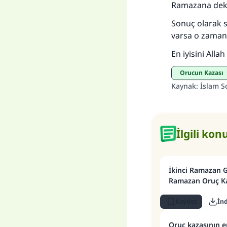
Ramazana dek e
Sonuç olarak s
varsa o zaman 
En iyisini Allah b
Orucun Kazası
Kaynak
:
İslam S
İlgili kon
İkinci Ramazan 
Ramazan Oruç Ka
Kaydet
İnd
Oruç kazasının e