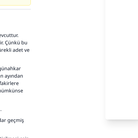
vcuttur.
ir. Çünkü bu
ürekli adet ve
 günahkar
an ayından
fakirlere
k mümkünse
.
dar geçmiş