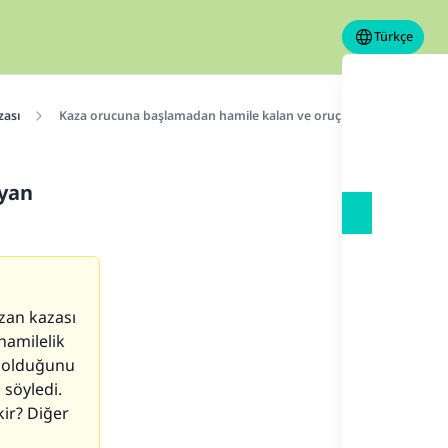
Türkçe
ası
Kaza orucuna başlamadan hamile kalan ve oruç tutamayan kişin
ayan
zan kazası
hamilelik
f olduğunu
söyledi.
ir? Diğer