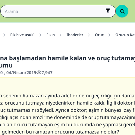
Fıkıh ve usulü
Fıkıh
İbadetler
Oruç
Orucun Kaz
na başlamadan hamile kalan ve oruç tutam
rumu
0 , 04/Nisan/2019
7,947
n senenin Ramazan ayında adet dönemi geçirdiği için Rama
za orucunu tutmaya niyetlenirken hamile kaldı. İlgili doktor 
uç tutmamasını söyledi. Ayrıca doktor; eşimin bünyesi zayı
ğlığı açısından emzirme döneminde de oruç tutamayacağını 
a olan orucu tutamayan eşim bu durumda ne yapması gerek
 gelmeden bu ramazan orucunu tutamazsa ne olur?