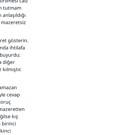
rilmesi caiz
an tutmam
anlaşıldığı
u mazeretsiz
et gösterin.
da ihtilafa
e buyurdu:
a diğer
adar
kılmıştır.
Ramazan
yle cevap
 oruç
 mazeretten
ğilse kış
birinci
kinci