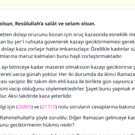
olsun, Resûlullah’a salât ve selam olsun.
retten dolayı orucunu bozan için oruç kazasında esneklik me
n bu şer’i ruhsata güvenerek kazayı geciktirmemesi gerek
olayı kaza zorlaşır hatta imkansızlaşır. Özellikle kadınlar s
mlarına maruz kalmaları bunu hayli zorlaştırmaktadır.
ayı bitinceye kadar mazeret olmaksızın kazayı geciktirirse
zereti varsa günah yoktur. Her iki durumda da ikinci Ramaz
sı vaciptir. Bir takım ilim ehli kaza ile birlikte gün sayısınca 
sini vacip olduğunu söylemektedirler. Şayet bunu yapma
lur. Aksi takdirde kaza yeterlidir.
gi için (
26865
) ve (
21710
) nolu soruların cevaplarına bakınız
Rahimehullah’a şöyle soruldu: Diğer Ramazan gelinceye ka
unu geciktirmenin hükmü nedir?