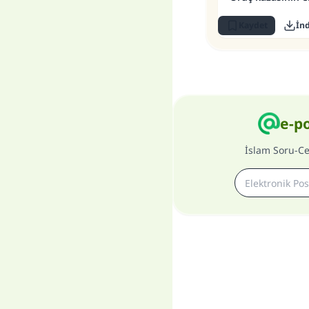
Kaydet
İnd
e-p
İslam Soru-C