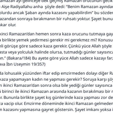
Ramazan ayı gelinceye dek geçmiş Ramazan orucunun gecikti
kü Aişe Radiyallahu anha şöyle dedi: “Benim Ramazan ayınd
lurdu ancak Şaban ayında kazasını yapabilirdim” bu sözden 
mazandan sonraya bırakmanın bir ruhsatı yoktur. Şayet bun
kar olur.
110845 Nolu Cevap, bir evliliği kurtardı.
ikinci Ramazan’dan hemen sonra kaza orucunu tutmaya gayr
Ümmete cevapları ulaştırmak için bizi destekle
la birlikte yemek yedirmesi gerekir mi gerekmez mi? Konusun
ihli görüşe göre sadece kaza gerekir. Çünkü yüce Allah şöyl
Rasulullah ﷺ şöyle dedi:
asta veya yolculuk halinde olursa, tutmadığı günler sayısınc
 kim bir hayra yol gösterirse , hayrı yapan kişinin sevabı k
n.” (Bakara/184) Bu ayete göre yüce Allah sadece kazayı farz 
ona sevap yazılır.
ava İbn Useymin 19/357)
(MUSLIM 1893)
a lohusalık yüzünden iftar edip emzirmeden dolayı diğer 
 kaza yapamayan kadın ne yapması gerekir? Soruya karşı şö
ın ikinci Ramazan’dan sonra olsa bile yediği günler sayısınca
Şimdi katkı yapın!
 birinci ile ikinci Ramazan arasında kazanın bırakılması bir
r. Bununla birlikte şayet kış günlerinde kaza yapması zor de
za vacip olur. Emzirme döneminde ikinci Ramazan gelmeden 
 kazasını yapmasına gayret göstersin. Şayet imkanı yoksa i