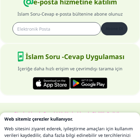
e-posta hizmetine katılım
İslam Soru-Cevap e-posta bültenine abone olunuz
Abone Ol
İslam Soru -Cevap Uygulaması
İçeriğe daha hızlı erişim ve çevrimdışı tarama için
Site hakkında
Genel Müdür hakkında
Gizlilik Politikası
Web sitemiz çerezler kullanıyor.
Bütün hakları, www.islam-qa.com sitesine aittir 1997-2025 ©
Web sitesini ziyaret ederek, iyileştirme amaçları için kullanım
verileri kaydedilir, daha fazla bilgi edinebilir ve tercihlerinizi