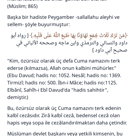
(Müslim; 865)
Başka bir hadiste Peygamber -sallallahu aleyhi ve
sellem- şöyle buyurmuştur:
مَنْ تَرَكَ ثَلَاثَ جُمَعٍ تَهَاوُنًا بِهَا طَبَعَ اللَّهُ عَلَى قَلْبِهِ.
[ رواه أبو
110845 Nolu Cevap, bir evliliği
داود والنسائي والترمذي وابن ماجه وصححه الألباني في
kurtardı.
صحيح أبي داود ]
"Kim, özürsüz olarak üç defa Cuma namazını terk
Ümmete cevapları ulaştırmak için bizi destekle
ederse (kılmazsa), Allah onun kalbini mühürler."
Rasulullah ﷺ şöyle dedi:
(Ebu Davud; hadis no: 1052. Nesâî; hadis no: 1369.
Her kim bir hayra yol gösterirse , hayrı yapan
Tirmizî; hadis no: 500. İbn-i Mâce; hadis no:1125.
kişinin sevabı kadar ona sevap yazılır.
Elbânî, Sahîh-i Ebî Davud'da "hadis sahihtir",
demiştir.)
(MUSLIM 1893)
Bu, özürsüz olarak üç Cuma namazını terk edenin
kalbî cezâsıdır. Zirâ kalbî cezâ, bedensel cezâ olan
Şimdi katkı yapın!
hapis veya sopa ile cezâlandırılmaktan daha çetindir.
Müslüman devlet başkanı veya yetkili kimsenin, bu