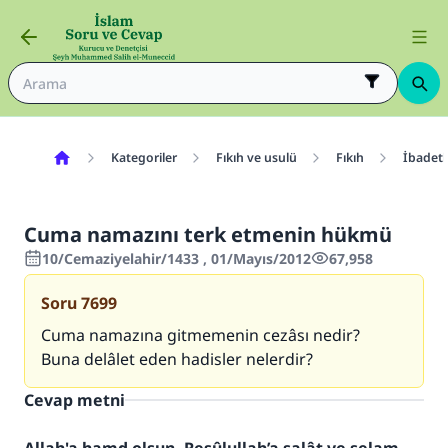
Kategoriler
Fıkıh ve usulü
Fıkıh
İbadetl
Cuma namazını terk etmenin hükmü
10/Cemaziyelahir/1433 , 01/Mayıs/2012
67,958
Soru
7699
Cuma namazına gitmemenin cezâsı nedir?
Buna delâlet eden hadisler nelerdir?
Cevap metni