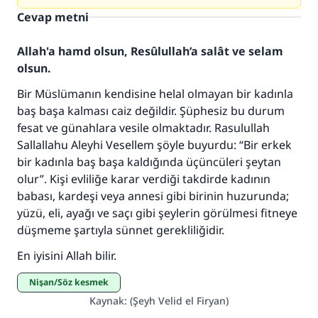
Cevap metni
Allah'a hamd olsun, Resûlullah’a salât ve selam
olsun.
Bir Müslümanın kendisine helal olmayan bir kadınla
baş başa kalması caiz değildir. Şüphesiz bu durum
fesat ve günahlara vesile olmaktadır. Rasulullah
110845 Nolu Cevap, bir evliliği
Sallallahu Aleyhi Vesellem şöyle buyurdu: “Bir erkek
kurtardı.
bir kadınla baş başa kaldığında üçüncüleri şeytan
olur”. Kişi evliliğe karar verdiği takdirde kadının
Ümmete cevapları ulaştırmak için bizi destekle
babası, kardeşi veya annesi gibi birinin huzurunda;
yüzü, eli, ayağı ve saçı gibi şeylerin görülmesi fitneye
Rasulullah ﷺ şöyle dedi:
düşmeme şartıyla sünnet gerekliliğidir.
Her kim bir hayra yol gösterirse , hayrı yapan
kişinin sevabı kadar ona sevap yazılır.
En iyisini Allah bilir.
(MUSLIM 1893)
Nişan/Söz kesmek
Kaynak
:
(Şeyh Velid el Firyan)