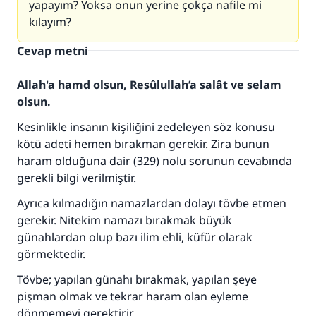
yapayım? Yoksa onun yerine çokça nafile mi
kılayım?
Cevap metni
Allah'a hamd olsun, Resûlullah’a salât ve selam
olsun.
Kesinlikle insanın kişiliğini zedeleyen söz konusu
kötü adeti hemen bırakman gerekir. Zira bunun
haram olduğuna dair (329) nolu sorunun cevabında
gerekli bilgi verilmiştir.
Ayrıca kılmadığın namazlardan dolayı tövbe etmen
gerekir. Nitekim namazı bırakmak büyük
günahlardan olup bazı ilim ehli, küfür olarak
görmektedir.
Tövbe; yapılan günahı bırakmak, yapılan şeye
110845 Nolu Cevap, bir evliliği
pişman olmak ve tekrar haram olan eyleme
dönmemeyi gerektirir.