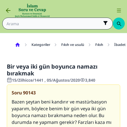
Kategoriler
Fıkıh ve usulü
Fıkıh
İbadetl
Bir veya iki gün boyunca namazı
bırakmak
15/Zilhicce/1441 , 05/Ağustos/2020
3,840
Soru
90143
Bazen şeytan beni kandırır ve mastürbasyon
yaparım, böylece benim bir gün veya iki gün
boyunca namazı bırakmama neden olur. Bu
durumda ne yapmam gerekir? Farzları kaza mı