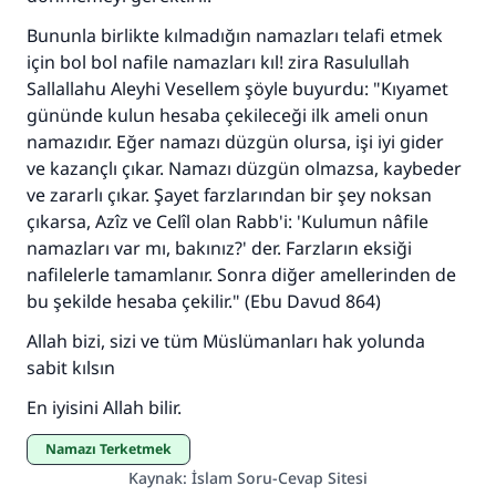
kurtardı.
Bununla birlikte kılmadığın namazları telafi etmek
Ümmete cevapları ulaştırmak için bizi destekle
için bol bol nafile namazları kıl! zira Rasulullah
Sallallahu Aleyhi Vesellem şöyle buyurdu: "Kıyamet
Rasulullah ﷺ şöyle dedi:
gününde kulun hesaba çekileceği ilk ameli onun
Her kim bir hayra yol gösterirse , hayrı yapan
kişinin sevabı kadar ona sevap yazılır.
namazıdır. Eğer namazı düzgün olursa, işi iyi gider
ve kazançlı çıkar. Namazı düzgün olmazsa, kaybeder
(MUSLIM 1893)
ve zararlı çıkar. Şayet farzlarından bir şey noksan
çıkarsa, Azîz ve Celîl olan Rabb'i: 'Kulumun nâfile
namazları var mı, bakınız?' der. Farzların eksiği
Şimdi katkı yapın!
nafilelerle tamamlanır. Sonra diğer amellerinden de
bu şekilde hesaba çekilir." (Ebu Davud 864)
Allah bizi, sizi ve tüm Müslümanları hak yolunda
sabit kılsın
En iyisini Allah bilir.
Namazı Terketmek
Kaynak
:
İslam Soru-Cevap Sitesi