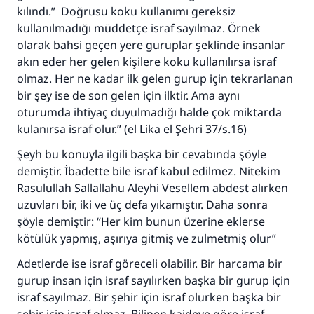
Rasulullah ﷺ şöyle dedi:
kılındı.”
Doğrusu koku kullanımı gereksiz
Her kim bir hayra yol gösterirse , hayrı yapan
kullanılmadığı müddetçe israf sayılmaz. Örnek
kişinin sevabı kadar ona sevap yazılır.
olarak bahsi geçen yere guruplar şeklinde insanlar
akın eder her gelen kişilere koku kullanılırsa israf
(MUSLIM 1893)
olmaz. Her ne kadar ilk gelen gurup için tekrarlanan
bir şey ise de son gelen için ilktir. Ama aynı
oturumda ihtiyaç duyulmadığı halde çok miktarda
Şimdi katkı yapın!
kulanırsa israf olur.” (el Lika el Şehri 37/s.16)
Şeyh bu konuyla ilgili başka bir cevabında şöyle
demiştir. İbadette bile israf kabul edilmez. Nitekim
Rasulullah Sallallahu Aleyhi Vesellem abdest alırken
uzuvları bir, iki ve üç defa yıkamıştır. Daha sonra
şöyle demiştir: “Her kim bunun üzerine eklerse
kötülük yapmış, aşırıya gitmiş ve zulmetmiş olur”
Adetlerde ise israf göreceli olabilir. Bir harcama bir
gurup insan için israf sayılırken başka bir gurup için
israf sayılmaz. Bir şehir için israf olurken başka bir