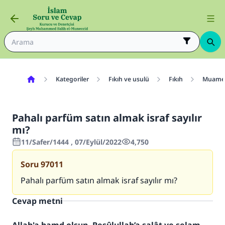
Kategoriler
Fıkıh ve usulü
Fıkıh
Muamel
Pahalı parfüm satın almak israf sayılır
mı?
11/Safer/1444 , 07/Eylül/2022
4,750
Soru
97011
Pahalı parfüm satın almak israf sayılır mı?
Cevap metni