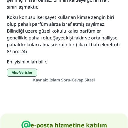
şehir için israf olmaz. Bilinen kaideye göre israf,
sınırı aşmaktır.
Koku konusu ise; şayet kullanan kimse zengin biri
olup pahalı parfüm alırsa israf etmiş sayılmaz.
Bilindiği üzere güzel kokulu kalıcı parfümler
genellikle pahalı olur. Şayet kişi fakir ve orta halliyse
pahalı kokuları alması israf olur. (lika el bab elmeftuh
8/ no: 24)
En iyisini Allah bilir.
Alış-Verişler
Kaynak
:
İslam Soru-Cevap Sitesi
e-posta hizmetine katılım