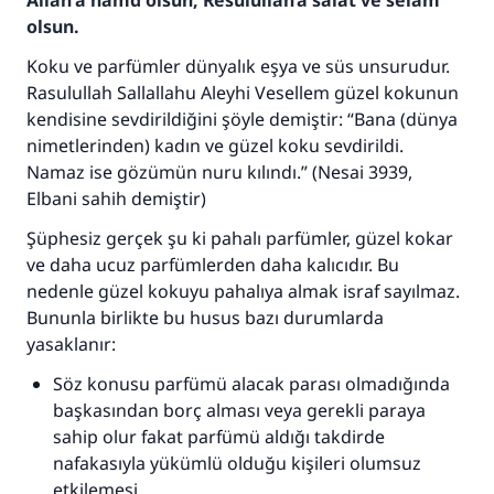
Allah'a hamd olsun, Resûlullah’a salât ve selam
olsun.
Koku ve parfümler dünyalık eşya ve süs unsurudur.
Rasulullah Sallallahu Aleyhi Vesellem güzel kokunun
kendisine sevdirildiğini şöyle demiştir:
“Bana (dünya
nimetlerinden) kadın ve güzel koku sevdirildi.
Namaz ise gözümün nuru kılındı.”
(Nesai 3939,
Elbani sahih demiştir)
Şüphesiz gerçek şu ki pahalı parfümler, güzel kokar
ve daha ucuz parfümlerden daha kalıcıdır. Bu
nedenle güzel kokuyu pahalıya almak israf sayılmaz.
Bununla birlikte bu husus bazı durumlarda
yasaklanır:
Söz konusu parfümü alacak parası olmadığında
başkasından borç alması veya gerekli paraya
sahip olur fakat parfümü aldığı takdirde
nafakasıyla yükümlü olduğu kişileri olumsuz
etkilemesi.