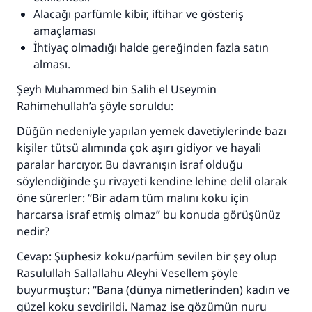
Alacağı parfümle kibir, iftihar ve gösteriş
amaçlaması
İhtiyaç olmadığı halde gereğinden fazla satın
alması.
Şeyh Muhammed bin Salih el Useymin
Rahimehullah’a şöyle soruldu:
Düğün nedeniyle yapılan yemek davetiylerinde bazı
kişiler tütsü alımında çok aşırı gidiyor ve hayali
paralar harcıyor. Bu davranışın israf olduğu
söylendiğinde şu rivayeti kendine lehine delil olarak
öne sürerler: “Bir adam tüm malını koku için
harcarsa israf etmiş olmaz” bu konuda görüşünüz
nedir?
110845 Nolu Cevap, bir evliliği
Cevap: Şüphesiz koku/parfüm sevilen bir şey olup
kurtardı.
Rasulullah Sallallahu Aleyhi Vesellem şöyle
buyurmuştur:
“Bana (dünya nimetlerinden) kadın ve
Ümmete cevapları ulaştırmak için bizi destekle
güzel koku sevdirildi. Namaz ise gözümün nuru