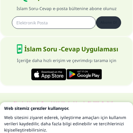
İslam Soru-Cevap e-posta bültenine abone olunuz
Abone Ol
İslam Soru -Cevap Uygulaması
İçeriğe daha hızlı erişim ve çevrimdışı tarama için
Site hakkında
Genel Müdür hakkında
Gizlilik Politikası
Web sitemiz çerezler kullanıyor.
Bütün hakları, www.islam-qa.com sitesine aittir 1997-2025 ©
Web sitesini ziyaret ederek, iyileştirme amaçları için kullanım
verileri kaydedilir, daha fazla bilgi edinebilir ve tercihlerinizi
kişiselleştirebilirsiniz.