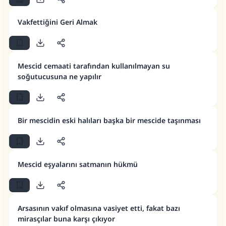
Vakfettiğini Geri Almak
Mescid cemaati tarafından kullanılmayan su
soğutucusuna ne yapılır
Bir mescidin eski halıları başka bir mescide taşınması
Mescid eşyalarını satmanın hükmü
110845 Nolu Cevap, bir evliliği
kurtardı.
Arsasının vakıf olmasına vasiyet etti, fakat bazı
mirasçılar buna karşı çıkıyor
Ümmete cevapları ulaştırmak için bizi destekle