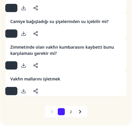
Rasulullah ﷺ şöyle dedi:
Her kim bir hayra yol gösterirse , hayrı yapan
Camiye bağışladığı su şişelerinden su içebilir mi?
kişinin sevabı kadar ona sevap yazılır.
(MUSLIM 1893)
Zimmetinde olan vakfın kumbarasını kaybetti bunu
karşılaması gerekir mi?
Şimdi katkı yapın!
Vakfın mallarını işletmek
1
2
Previous
Next