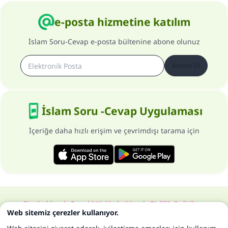
e-posta hizmetine katılım
İslam Soru-Cevap e-posta bültenine abone olunuz
Abone Ol
İslam Soru -Cevap Uygulaması
İçeriğe daha hızlı erişim ve çevrimdışı tarama için
Site hakkında
Genel Müdür hakkında
Gizlilik Politikası
Web sitemiz çerezler kullanıyor.
Bütün hakları, www.islam-qa.com sitesine aittir 1997-2025 ©