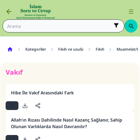
Kategoriler
Fıkıh ve usulü
Fıkıh
Muamelat/H
Vakıf
Hibe İle Vakıf Arasındaki Fark
Allah’ın Rızası Dahilinde Nasıl Kazanç Sağlanır, Sahip
Olunan Varlıklarda Nasıl Davranılır?