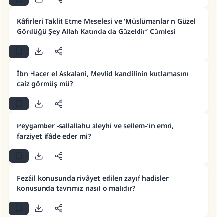
Kâfirleri Taklit Etme Meselesi ve ‘Müslümanların Güzel
Gördüğü Şey Allah Katında da Güzeldir’ Cümlesi
İbn Hacer el Askalani, Mevlid kandilinin kutlamasını
caiz görmüş mü?
110845 Nolu Cevap, bir evliliği
kurtardı.
Peygamber -sallallahu aleyhi ve sellem-'in emri,
farziyet ifâde eder mi?
Ümmete cevapları ulaştırmak için bizi destekle
Rasulullah ﷺ şöyle dedi:
Her kim bir hayra yol gösterirse , hayrı yapan
kişinin sevabı kadar ona sevap yazılır.
Fezâil konusunda rivâyet edilen zayıf hadisler
konusunda tavrımız nasıl olmalıdır?
(MUSLIM 1893)