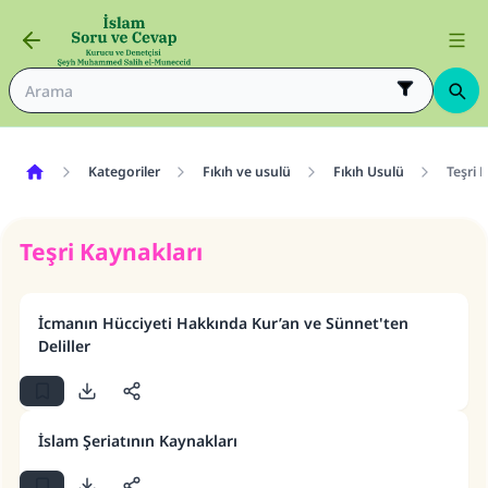
Kategoriler
Fıkıh ve usulü
Fıkıh Usulü
Teşri 
Teşri Kaynakları
İcmanın Hücciyeti Hakkında Kur’an ve Sünnet'ten
Deliller
İslam Şeriatının Kaynakları