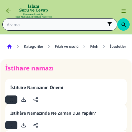
Kategoriler
Fıkıh ve usulü
Fıkıh
İbadetler
İstihare namazı
İstihâre Namazının Önemi
İstihâre Namazında Ne Zaman Dua Yapılır?