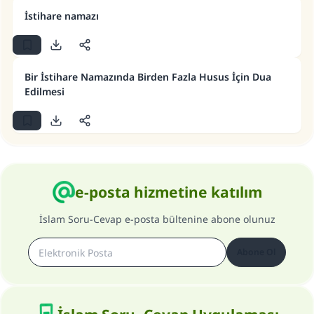
İstihare namazı
110845 Nolu Cevap, bir evliliği
kurtardı.
Bir İstihare Namazında Birden Fazla Husus İçin Dua
Ümmete cevapları ulaştırmak için bizi destekle
Edilmesi
Rasulullah ﷺ şöyle dedi:
Her kim bir hayra yol gösterirse , hayrı yapan
kişinin sevabı kadar ona sevap yazılır.
(MUSLIM 1893)
e-posta hizmetine katılım
Şimdi katkı yapın!
İslam Soru-Cevap e-posta bültenine abone olunuz
Abone Ol