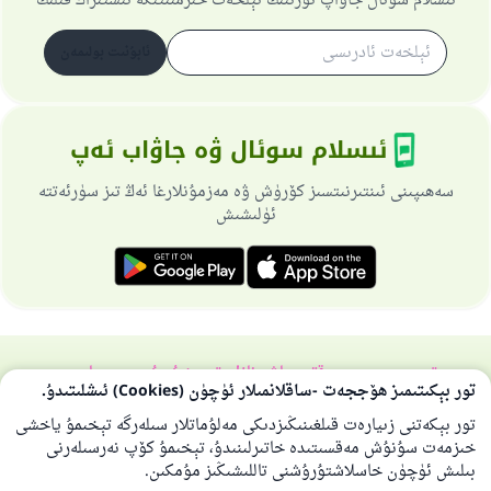
ئىسلام سوئال جاۋاپ تورىنىڭ ئېلخەت خىزمىىتىگە ئىشتىراك قىلىڭ
ئابۇنىت بولىمەن
ئىسلام سوئال ۋە جاۋاب ئەپ
سەھىپىنى ئىنتىرنىتسىز كۆرۈش ۋە مەزمۇنلارغا ئەڭ تىز سۈرئەتتە
ئۈلىشىش
تورسەھىپىسى ھەققىدە
باش نازارەتچى
خۇسۇسىي سىياسەت
تور بېكىتىمىز ھۆججەت -ساقلانمىلار ئۈچۈن (Cookies) ئىشلىتىدۇ.
بارلىق ھوقۇق ئىسلام سوئال-جاۋاپ تورىغا مەنسۇپتۇر 1997-2025 ©
تور بېكەتنى زىيارەت قىلغىنىڭىزدىكى مەلۇماتلار سىلەرگە تېخىمۇ ياخشى
خىزمەت سۇنۇش مەقسىتىدە خاتىرلىنىدۇ، تېخىمۇ كۆپ نەرسىلەرنى
بىلىش ئۈچۈن خاسلاشتۇرۇشنى تاللىشىڭىز مۇمكىن.