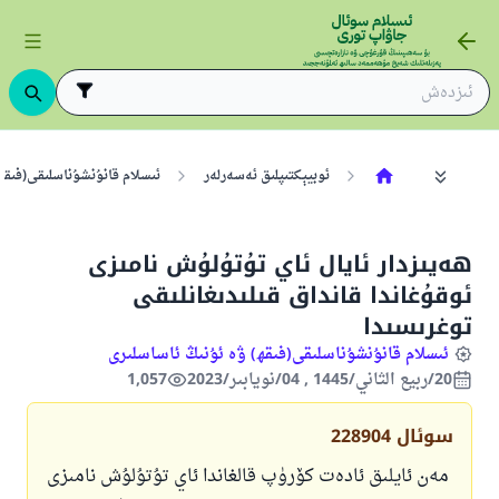
ئوبيېكتىپلىق ئەسەرلەر
ئىسلام قانۇنشۇناسلىقى(فىقھ
ھەيىزدار ئايال ئاي تۇتۇلۇش نامىزى
ئوقۇغاندا قانداق قىلىدىغانلىقى
توغرىسىدا
ئىسلام قانۇنشۇناسلىقى(فىقھ) ۋە ئۇنىڭ ئاساسلىرى
20/ربيع الثاني/1445 , 04/نويابىر/2023
1,057
سوئال
228904
مەن ئايلىق ئادەت كۆرۈپ قالغاندا ئاي تۇتۇلۇش نامىزى