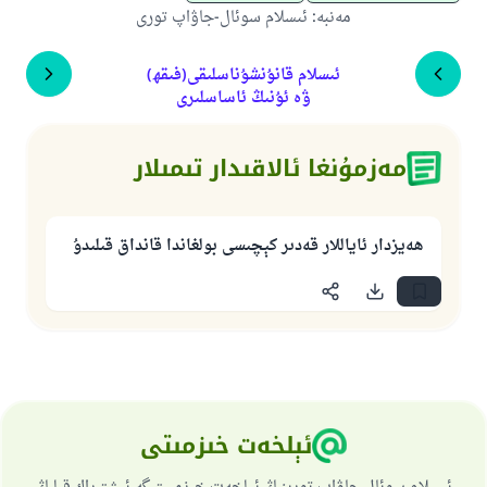
مەنبە
:
ئىسلام سوئال-جاۋاپ تورى
ئىسلام قانۇنشۇناسلىقى(فىقھ)
ۋە ئۇنىڭ ئاساسلىرى
مەزمۇنغا ئالاقىدار تىمىلار
ھەيزدار ئاياللار قەدىر كېچىسى بولغاندا قانداق قىلىدۇ
ئېلخەت خىزمىتى