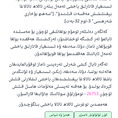
ئىستىغپار قاتارلىق ياخشى ئەمەل بىلەن ئاللاھ تائالاغا
يېقىنلىشىش مەقسەت قىلىنىدۇ". ["سەھىھ بۇخارى
شەرھىسى" 3-توم 32-بەت].
كەلگەن دەلىللەر ئومۇم بولغانلىقى ئۈچۈن بۇ مەسىلىدە
ئايالمۇ ئەر كىشىگە ئوخشاشتۇر، ئەركىشىنىڭ ھەققىدە يولغا
قويۇلغان ناماز، دۇئا، سەدىقە ۋە ئىستىغپار قاتارلىق ياخشى
ئەمەل ئايالنىڭ ھەققىدىمۇ يولغا قويۇلغاندۇر.
ئەگەر ئايال كىشى شەرئى تەرەپتىن ناماز ئوقۇيالمايدىغان
ھالەتتە بولسا، دۇئا، سەدىقە، زىكىر، ئىستىغپار ۋە ئۇنىڭدىن
باشقا ئاللاھ تائالاغا يېقىنلىشىدىغان ياخشى ئىشلارنى قىلىش
كېرەك بولىدۇ. بۇ ھەقتە تەپسىلى مەلۇمات ھاسىل قىلىش
ئۈچۈن
26753
- نومۇرلۇق سوئالنىڭ جاۋابىغا قارالسۇن.
ھەممىدىن توغرىنى ئاللاھ تائالا ياخشى بىلگۈچىدۇر.
كۈن تۇتۇلۇش نامىزى
ھەيز ۋە نىپاس