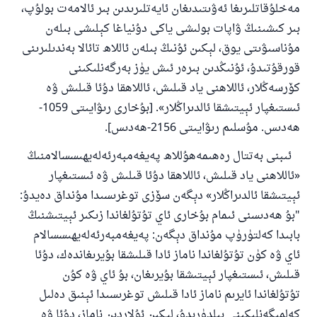
مەخلۇقاتلىرىغا ئەۋىتىدىغان ئايەتلىرىدىن بىر ئالامەت بولۇپ،
بىر كىشىنىڭ ۋاپات بولىشى ياكى دۇنياغا كېلىشى بىلەن
مۇناسىۋىتى يوق، لېكىن ئۇنىڭ بىلەن ئاللاھ تائالا بەندىلىرىنى
قورقۇتىدۇ، ئۇنىڭدىن بىرەر ئىش يۈز بەرگەنلىكىنى
110845 - نومۇرلۇق سوئالنىڭ جاۋابى
كۆرسەڭلار، ئاللاھنى ياد قىلىش، ئاللاھقا دۇئا قىلىش ۋە
ئائىلىنى ساقلاپ قالدى
ئىستىغپار ئېيتىشقا ئالدىراڭلار». [بۇخارى رىۋايىتى 1059-
ھەدىس. مۇسلىم رىۋايىتى 2156-ھەدىس].
ئۇممەتكە جاۋاپ بېرىشىمىزگە ياردەم قىلىڭ
ئىبنى بەتتال رەھىمەھۇللاھ پەيغەمبەرئەلەيھىسسالامنىڭ
پەيغەمبەرئەلەيھىسسالام مۇنداق دېگەن:
«ئاللاھنى ياد قىلىش، ئاللاھقا دۇئا قىلىش ۋە ئىستىغپار
ياخشىلىققا باشلارپ قويغان كىشى قىلغۇچىغا
ئوخشاش ساۋاپقا ئېرىشىدۇ
ئېيتىشقا ئالدىراڭلار» دېگەن سۆزى توغرىسىدا مۇنداق دەيدۇ:
"بۇ ھەدىسنى ئىمام بۇخارى ئاي تۇتۇلغاندا زىكىر ئېيتىشنىڭ
مۇسلىم رىۋايەت قىلغان (1893) ھەدىس
بابىدا كەلتۈرۈپ مۇنداق دېگەن: پەيغەمبەرئەلەيھىسسالام
ئاي ۋە كۈن تۇتۇلغاندا ناماز ئادا قىلىشقا بۇيرىغاندەك، دۇئا
ئىئائە
قىلىش، ئىستىغپار ئېيتىشقا بۇيرىغان، بۇ ئاي ۋە كۇن
تۇتۇلغاندا ئايرىم ناماز ئادا قىلىش توغرىسىدا ئېنىق دەلىل
كەلمىگەنلىكىنى بىلدۈرىدۇ، لېكىن ئۇلاردىن ناماز، دۇئا ۋە