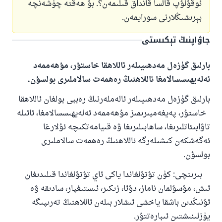
ئوقۇلۇپ قالسا قانداق قىلىمەن؟. بۇ ھەقتە چۈشەنچە
بېرىشىڭلارنى سورايمەن.
جاۋاپنىڭ تېكىستى
بارلىق گۈزەل مەدھىيىلەر ئاللاھقا خاستۇر، مۇھەممەد
ئەلەيھىسسالامغا ئاللاھنىڭ رەھمەت سالاملىرى بولسۇن.
بارلىق گۈزەل مەدھىيىلەر ئالەملەرنىڭ رەببى بولغان ئاللاھقا
خاستۇر، پەيغەمبىرىمىز مۇھەممەد ئەلەيھىسسالامغا، ئائىلە
تاۋابىئاتلىرىغا، ساھابىلىرىغا ۋە قىيامەتكىچە ئۇلارغا
ئەگەشكەن كىشىلەرگە ئاللاھنىڭ رەھمەت سالاملىرى
بولسۇن.
بىرىنچى: كۈن تۇتۇلغاندا ياكى ئاي تۇتۇلغاندا قىلىدىغان
ئىش، مۇسۇلمان ناماز، دۇئا، زىكىر، ئىستىغپار، سادىقە ۋە
ئۇنىڭدىن باشقا ياخشى ئىشلار بىلەن ئاللاھنىڭ تەرىپىگە
يۈزلىنىشتىن ئىبارەتتۇر.