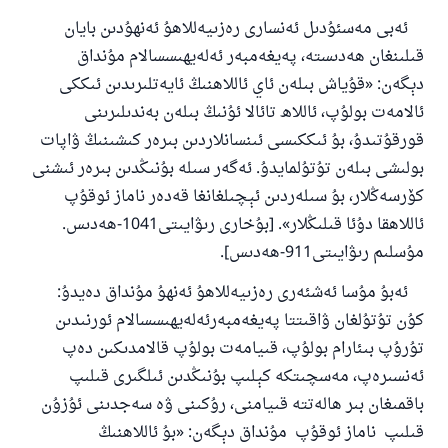
ئەبى مەسئۇدىل ئەنسارى رەزىيەللاھۇ ئەنھۇدىن بايان
قىلىنغان ھەدىستە، پەيغەمبەر ئەلەيھىسسالام مۇنداق
دېگەن: «قۇياش بىلەن ئاي ئاللاھنىڭ ئايەتلىرىدىن ئىككى
ئالامەت بولۇپ، ئاللاھ تائالا ئۇنىڭ بىلەن بەندىلىرىنى
قورقۇتىدۇ، بۇ ئىككىسى ئىنسانلاردىن بىرەر كىشىنىڭ ۋاپات
بولىشى بىلەن تۇتۇلمايدۇ. ئەگەر سىلە بۇنىڭدىن بىرەر ئىشنى
كۆرسەڭلار، بۇ سىلەردىن ئېچىلغانغا قەدەر ناماز ئوقۇپ
ئاللاھقا دۇئا قىلىڭلار». [بۇخارى رىۋايىتى1041-ھەدىس.
مۇسلىم رىۋايىتى911-ھەدىس].
ئەبۇ مۇسا ئەشئەرى رەزىيەللاھۇ ئەنھۇ مۇنداق دەيدۇ:
كۇن تۇتۇلغان ۋاقىتتا پەيغەمبەرئەلەيھىسسالام ئورنىدىن
تۇرۇپ بىئارام بولۇپ، قىيامەت بولۇپ قالامدىكىن دەپ
ئەنسىرەپ، مەسچىتكە كېلىپ بۇنىڭدىن ئىلگىرى قىلىپ
باقمىغان بىر ھالەتتە قىيامنى، رۇكىنى ۋە سەجدىنى ئۇزۇن
قىلىپ ناماز ئوقۇپ مۇنداق دېگەن: «بۇ ئاللاھنىڭ