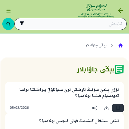
يېڭى جاۋابلار
يېڭى جاۋابلار
ئۆزى بىلەن سۇنىڭ ئارىلىقى ئون مىنۇتلۇق يىراقلىقتا بولسا
تەيەممۇم قىلسا بولامدۇ؟
05/08/2026
ئىتنى سىلىغان كىشىنىڭ قولى نىجىس بولامدۇ؟