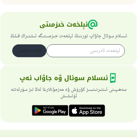
ئېلخەت خىزمىتى
ئىسلام سوئال جاۋاپ تورىنىڭ ئېلخەت خىزمىىتىگە ئىشتىراك قىلىڭ
ئابۇنىت بولىمەن
ئىسلام سوئال ۋە جاۋاب ئەپ
سەھىپىنى ئىنتىرنىتسىز كۆرۈش ۋە مەزمۇنلارغا ئەڭ تىز سۈرئەتتە
ئۈلىشىش