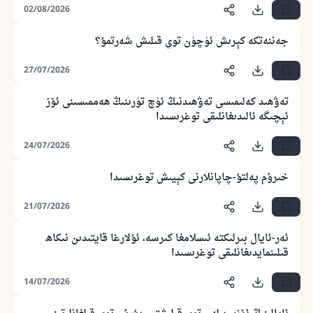
02/08/2026
جەننەتكە كېرىش ئۈچۈن توي قىلىش شەرتمۇ؟
27/07/2026
تەۋھىد كەلىمىسى تەۋھىدنىڭ ئۈچ تۈرىنىڭ ھەممىسىنى ئۆز
ئېچىگە ئالىدىغانلىقى توغرىسىدا
24/07/2026
خىرۇم پەلتۇ-چاپانلارنى كېيىش توغرىسىدا
21/07/2026
ئەر-ئايال بىرلىكتە ئىسلامغا كىرسە، ئۇلارغا قايتىدىن نىكاھ
قىلىنمايدىغانلىقى توغرىسىدا
110845 - نومۇرلۇق سوئالنىڭ جاۋابى
14/07/2026
ئائىلىنى ساقلاپ قالدى