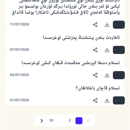
ئايالىنىڭ ئۆزى بىلەن توي قىلىشتىن بۇرۇن توي قىلغانلىقىنى
لېكىن ئۇ ئەر بىلەن خالى ئورۇندا بىرگە تۇرغان بولسىمۇ بىر
ئۇممەتكە جاۋاپ بېرىشىمىزگە ياردەم قىلىڭ
ياستۇققا كەلمەي تالاق قىلىۋىتىلگەنلىكى ئاشكارا بولسا قانداق
پەيغەمبەرئەلەيھىسسالام مۇنداق دېگەن:
قىلىش كېرەكلىكى توغرىسىدا
ياخشىلىققا باشلارپ قويغان كىشى قىلغۇچىغا
11/07/2026
ئوخشاش ساۋاپقا ئېرىشىدۇ
تاھارەت بىلەن يىتىشنىڭ پەزىلىتى توغرىسىدا
مۇسلىم رىۋايەت قىلغان (1893) ھەدىس
07/07/2026
ئىئائە
ئىسلام دىنىغا كېرىشنى مەقسەت قىلغان كىشى توغرىسىدا
04/07/2026
ئىسلام قاچان باشلانغان؟
01/07/2026
10
...
2
1
Next
Previous