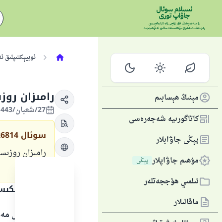
ئوبيېكتىپلىق ئ
رامىزان روز
مېنىڭ ھېسابىم
27/شعبان/1443 , 30/مارت/2022
كاتاگورىيە شەجەرەسى
سوئال
26814
يېڭى جاۋابلار
رامىزان روزىس
مۇھىم جاۋاپلار
يېڭى
قىلىمەن.
ئىلمىي ھۆججەتلەر
جاۋاپنىڭ تېكى
ماقالىلار
بارلىق گۈزەل مەد