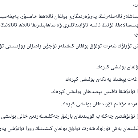
ن.
تاشلار ئالەملەرنىڭ پەرۋەردىگارى بولغان ئاللاھقا خاستۇر. پەيغەمبىر
سالامغا، ئۇنىڭ ئائىلە تاۋابىئاتلىرى ۋە ساھابىلىرىغا ئاللاھ تائالانى
.
ۈرلۈك شەرت تولۇق بولغان كىشىلەر ئۈچۈن رامىزان روزىسىنى تۇ
مان بولىشى كېرەك.
ەت يېشىغا يەتكەن بولىشى كېرەك.
ۇتۇشقا تاقىتى يېتىدىغان بولىشى كېرەك.
ردە مۇقىم تۇرىدىغان بولىشى كېرەك.
ۇتۇشتىن چەكلەپ قويىدىغان بارلىق چەكلىمىلەردىن خالى بولىشى 
ىلىنغان بەش تۈرلۈك شەرت تولۇق بولغان كىشىنىڭ روزا تۇتۇشى پەرز