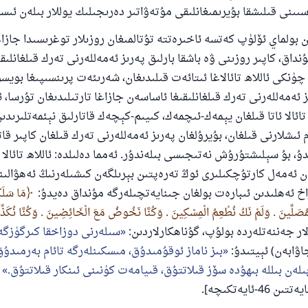
ىىنى قىلىشقا بۇيرىمىغانلىقى مۇتەۋاتىر دەرىجىلىك يوللار بىلەن ئىسپا
ولماي ئۆلۈپ كەتسە ئاخىرەتتە تۇتالمىغان روزىلار توغرىسىدا جازاغا
داق، كاپىر روزىنى ۋە باشقا بارلىق پەرىز ئەمەللەرنى تەرك قىلغانلىق
 چۈنكى ئاللاھ تائالاغا ئىتائەت قىلىدىغان، شەرىئەت پرىنسىپىغا بويس
ئەمەللەرنى تەرك قىلغانلىقىغا ئاساسەن جازاغا تارتىلىدىغان تۇرسا، ئ
 تائالا ئاتا قىلغان يېمەك-ئىچمەك، كىيىم-كېچەك قاتارلىق نېئمەتلىرىدى
ئىشلارنى قىلغان، بۇيرۇلغان پەرىز ئەمەللەرنى تەرك قىلغان كاپىر قات
دۇ، بۇ سېلىشتۇرۇش نەتىجىسى بىلەندۇر. ئەمما دەلىلدە: ئاللاھ تائالا
ئەمەل كارتۇچكىلىرى ئوڭ تەرەپتىن بېرىلگەن كىشىلەرنىڭ ئەھۋالىنى
زاخ ئەھلىدىن ئىبارەت بولغان جىنايەتچىلەرگە مۇنداق دەيدۇ:
مَا سَلَك
مُصَلِّينَ . وَلَمْ نَكُ نُطْعِمُ الْمِسْكِينَ . وَكُنَّا نَخُوضُ مَعَ الْخَائِضِينَ . وَكُنَّا نُكَذِّ
ر جەننەتلەردە بولۇپ، گۇناھكارلاردىن:
سىلەرنى دوزاخقا كىرگۈزگە
اۋابەن) ئېيتىدۇ:
بىز ناماز ئوقۇمىدۇق، مىسكىنلەرگە تائام بەرمىدۇق،
ىلەن بىللە بىھۇدە سۆز قىلاتتۇق، قىيامەت كۈنىنى ئىنكار قىلاتتۇق.
[