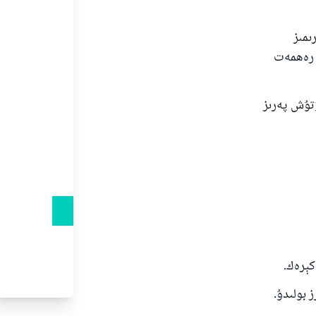
ىمىز
ڭ رەھمەت
تۇش پەرىز
كېرەك.
 بولىدۇ.