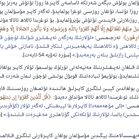
ان بولۇش دېگەن شەرتكە ئاساسەن كاپىرغا روزا تۇتۇش پەرىز بولم
روزا تۇتسا، تۇتقان روزىسى توغرا بولمايدۇ، ئەگەر كاپىر مۇسۇلمان بو
روزىلارنى قايتىدىن تۇتۇش بۇيرۇلمايدۇ. بۇ توغرىدا ئاللاھ تائالا مۇن
لَ مِنْهُمْ نَفَقَاتُهُمْ إِلَّا أَنَّهُمْ كَفَرُوا بِاللَّـهِ وَبِرَسُولِهِ وَلَا يَأْتُونَ الصَّلَاةَ إِلَّا وَهُ
َارِهُونَ
تەرجىمىسى:
ئۇلارنىڭ بەرگەن نەپىقىلىرى شۇنىڭ ئۈچۈن ق
ر ئاللاھنى ۋە ئاللاھنىڭ پەيغەمبىرىنى ئىنكار قىلىدۇ، نامازنى خۇش يا
ېلىنى) رازىلىق بىلەن بەرمەيدۇ.
[سۈرە تەۋبە 54-ئايەت].
ىلغان نەپىقىلىرىنىڭ مەنپەئەتى تۈرلۈك بولسىمۇ، ئۇلار كاپىر بولغا
ىلىنمايدۇ، بولۇپمۇ ئىبادەتنىڭ قوبۇل بولىشى ئۈچۈن ئىمان شەرت قىل
ولغاندىن كېيىن ئىلگىرى كاپىرلىق ھالىتىدە تۇتمىغان روزىسىنىڭ قاز
نلىك توغرسىدا ئاللاھ تائالا مۇنداق دەيدۇ:
قُل لِّلَّذِينَ كَفَرُوا إِن يَنتَهُوا 
ىسى:
(ئى مۇھەممەد!) كاپىرلارغا ئېيتقىنكى، ئەگەر ئۇلار (كۇفرىدى
شتىن) يانسا، ئۇلارنىڭ ئۆتكەنكى گۇناھلىرى مەغپىرەت قىلىنىدۇ.
[س
سسالامنىڭ يېڭىدىن مۇسۇلمان بولغان كاپىرلارنى ئىلگىرى قىلالمىغ