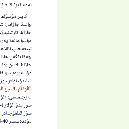
ئەمەللەرنىڭ قازاس
كاپىر مۇسۇلمان ب
بۇنىڭ جاۋابى: شۇن
جازاغا تارتىلىدۇ،
مۇسۇلمانمۇ پەرىز 
ئېيتمىغان، ئاللاھ
چەكلەنگەن-ھارام 
جازاغا لايىق بولى
مۇشەررەپ بولغان 
قىلىدۇ، ئۇلار دو
قَالُوا لَمْ نَكُ مِنَ الْ
تەرجىمىسى: «ئۇلا
سورايدۇ، ئۇلار (ج
سۆز قىلغۇچىلار ب
مۇددەسسىر 40-ئايەتتىن 46-ئايەتكىچە].