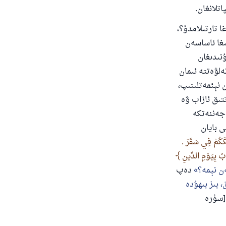
تلانغان.
 تارتىلامدۇ؟،
ىغا ئاساسەن
ۇنىدىغان
ەلۋەتتە ئىمان
ن نېئمەتلىنىپ،
تىق ئازاب ۋە
 جەننەتكە
 بايان
َكُمْ فِي سَقَرَ .
بُ بِيَوْمِ الدِّينِ
ن نېمە؟
دەپ
 بىز بىھۇدە
سۈرە