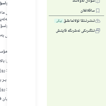
سوئال ئەۋەتىڭ
سالاملىرى بولسۇ
ساقلانغان
بارلىق گۈزەل ماخ
مۇھەممەد ئەلەيھىس
ئىنتىرنىتقا ئۇلانماغلىق
يېڭى
سالاملىرى بولسۇن
ئىلگىرىكى نەشرىگە قايتىش
تۆۋەندىكى بەش ت
بولىدۇ:
بىرىنچى: مۇسۇل
ئىككىنچى: بالاغ
ئۈچىنچى: روزا ت
تۆتىنچى: بىر يە
بەشىنچى: روزا ت
يۇقىردا بايان ق