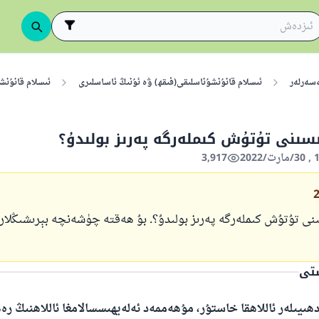
ەسەرلەر
ئىسلام قانۇنشۇناسلىقى(فىقھ) ۋە ئۇنىڭ ئاساسلىرى
ئىسلام قانۇنش
ىسىنى تۇتۇش كىملەرگە پەرىز بولىدۇ؟
3,917
ىنى تۇتۇش كىملەرگە پەرىز بولىدۇ؟. بۇ ھەقتە چۈشەنچە بېرىشىڭلار
ستى
ھىيىلەر ئاللاھقا خاستۇر، مۇھەممەد ئەلەيھىسسالامغا ئاللاھنىڭ ر