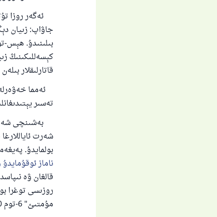
ئەگەر روزا تۇتۇش
جاۋاپ: زىيان دېگ
بىلىنىدۇ. ھېس-تۇي
كېسەللىكىنىڭ زىي
قاتارلىقلار بىلەن 
ئەمما خەۋەرلەر ب
تەسىر يېتىدىغانل
بەشىنچى شەرت: 
شەرت ئاياللارغا 
بولمايدۇ. پەيغەم
ناماز ئوقۇمايدۇ ۋ
قالغان ۋە نىپاسدا
روزىسى توغرا بول
مۇمتىئ" 6-توم 330-بەت].