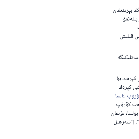
ا بېرىدىغان
بىلەنمۇ
،
ېس قىلىش
مەتلىكىگە
كېرەك. بۇ
ۇشى كېرەك
كۆرۈپ قالسا
ادەت كۆرۈپ
بولسا، تۇتقان
". ["شەرھىل