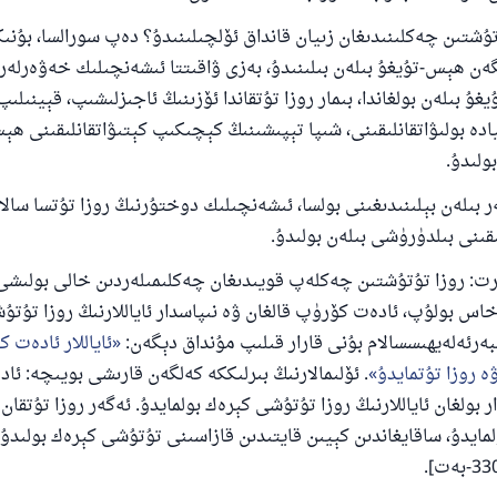
تىن چەكلىنىدىغان زىيان قانداق ئۆلچىلىنىدۇ؟ دەپ سورالسا، بۇنىڭغ
ەن ھېس-تۇيغۇ بىلەن بىلىنىدۇ، بەزى ۋاقىتتا ئىشەنچىلىك خەۋەرلەر 
غۇ بىلەن بولغاندا، بىمار روزا تۇتقاندا ئۆزىنىڭ ئاجىزلىشىپ، قېينىلىپ
ادە بولىۋاتقانلىقىنى، شىپا تېپىشىنىڭ كېچىكىپ كېتىۋاتقانلىقىنى ھ
بولىدۇ.
ىلەن بېلىنىدىغىنى بولسا، ئىشەنچىلىك دوختۇرنىڭ روزا تۇتسا سالا
ىقىنى بىلدۈرۈشى بىلەن بولىدۇ.
روزا تۇتۇشتىن چەكلەپ قويىدىغان چەكلىمىلەردىن خالى بولىشى 
خاس بولۇپ، ئادەت كۆرۈپ قالغان ۋە نىپاسدار ئاياللارنىڭ روزا تۇت
بەرئەلەيھىسسالام بۇنى قارار قىلىپ مۇنداق دېگەن:
ئاياللار ئادەت 
ە روزا تۇتمايدۇ
. ئۆلىمالارنىڭ بىرلىككە كەلگەن قارىشى بويىچە: ئ
ر بولغان ئاياللارنىڭ روزا تۇتۇشى كېرەك بولمايدۇ. ئەگەر روزا تۇتقان 
مايدۇ، ساقايغاندىن كېيىن قايتىدىن قازاسىنى تۇتۇشى كېرەك بولىدۇ