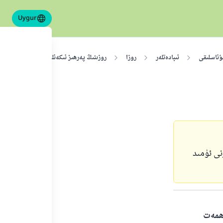
Uygur
ۇناسلىقى
ئىبادەتلەر
روزا
روزىنىڭ پەرھىز ئىكەنلىكى ۋە ئۇنىڭ پەزىلى
نى ئۈمىد
ەھمەت