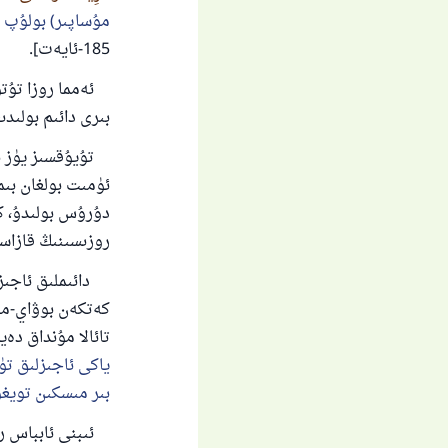
مۇساپىر) بولۇپ (
185-ئايەت].
ئەمما روزا تۇتۇش
بىرى دائىم بولىدى
تۇيۇقسىز يۈز بېر
ئۈمىت بولغان بىما
دۇرۇس بولىدۇ، كې
روزىسىنىڭ قازاسى
دائىملىق ئاجىزلى
كەتكەن بوۋاي-موم
تائالا مۇنداق دە
ياكى ئاجىزلىق تۈ
بىر مىسكىن تويغۇ
ئىبنى ئابباس رە