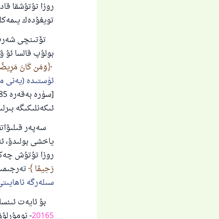
روزا تۇتۇشقا قاد
تويغۇدەك يىمەكل
تۆتىنچى شەرت: ر
بولۇپ قالسا ئۇ ۋا
وَمَن كَانَ مَرِيضًا أَو
ئۈستىدە (يەنى مۇ
ئىكەنلىكىگە بىرل
سەپەر قىلىۋاتقا
ياخشى بولىدۇ، ئە
روزا تۇتۇش چەكلى
رَحِيمًا
تەرجىمى
سىلەرگە ناھايىتى
بۇ ئايەت ئىنسانغ
20165
- نومۇرلۇ