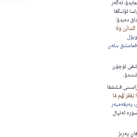
ايدۇ، ئەگەر
لسا ئۇنىڭغا
داق دەيدۇ:
مْ كُسَالَىٰ وَلَا
وبۇل
قماسلىق بىلەن
نلىقى ئۈچۈن
ىنىدۇ.
اسىنى قىلىشقا
يُغْفَرْ لَهُم مَّا
ن، پەيغەمبەر
ۈرە ئەنپال
ان پەرىز