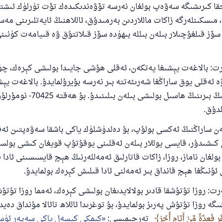
ا كىرىشىگە سەۋەپ بولغان نەرسە تۆۋەندىكىدەك تۆت تۈرلۈك ئىشتىن
 مىسكىنلەرگە زاكات ماللاردىن بەرمىدۇق، ئاللاھنىڭ ئايەتلىرىنى مەس
ز قىلغۇچىلار بىلەن بىللە بىھۈدە سۆز قىلاتتۇق ۋە قىيامەت كۈنىنى
بالاغەت يېشىغا يەتكەن، ئەقلى ھۇشى جايىدا بولىشى كېرەك، چۈن
ۋە ئەقلى يوق ساراڭغا شەرىئەتتە بىر نەرسە بۇيرۇلمايدۇ. بالاغەت يې
ئۈچ تۈرلۈك ئىشنىڭ بىرىنىڭ ھاسىل بولىشى بى
لدۇق.
110845 - نومۇرلۇق سوئالنىڭ جاۋابى ئائىلىن
ساراڭنىڭ ئەكسى بولۇپ، بۇ دەلدۈشلۈك ياكى باشقا سەۋەپتىن ئەق
ساقلاپ قالدى
كىشىدۇر، قايسى يوللار بىلەن ئەقلىنى يوقۇتۇپ قويغان كىشى بولسۇ
ولغان ناماز، روزا، زاكات قاتارلىق ئەمەللەرنىڭ ھېچ قايسىسىنى ئادا ق
ئۇممەتكە جاۋاپ بېرىشىمىزگە ياردەم قىلىڭ
 ئۇنىڭغا ھېچ قانداق بىر ئەمەلنى ئادا قىلىش كېرەك بولمايدۇ.
پەيغەمبەرئەلەيھىسسالام مۇنداق دېگەن:
زا تۇتۇشقا قادىر بولالايدىغان بولىشى كېرەك، ئەمما روزا تۇتۇشق
شىلىققا باشلارپ قويغان كىشى قىلغۇچىغا ئوخشاش ساۋاپقا ئېرىشى
ىگە روزا تۇتۇش پەرىز بولمايدۇ، بۇ توغرىدا ئاللاھ تائالا مۇنداق دەي
مۇسلىم رىۋايەت قىلغان (1893) ھەدىس
فَعِدَّةٌ مِّنْ أَيَّامٍ أُخَرَ
تەرجىمىسى:
كىمكى كېسەل ياكى سەپەر ئۈست