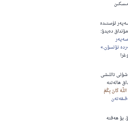
مىسكىن
ەپەر ئۈستىدە
 مۇنداق دەيدۇ:
سەپەر
ەردە تۇتسۇن.
وغرا
شۇنى تاللىشى
اق ھالەتتە
 اللَّـهَ كَانَ بِكُمْ
ەقىقەتەن
. بۇ ھەقتە