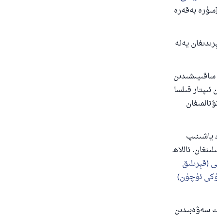
سۈرە بەقەرە
ىدىغان يەنە
 ساقىيىشىدىن
 ئىپتار قىلسا
تالمىغان
 ياشىنىپ
ىنغان. ئاللاھ
ى (قېرىلىق
لۈكى ئۈچۈن)
ك سەۋەبىدىن