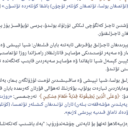
تۇتمىغان بولسا، تۇتمىغان كۈنلەر ئۈچۈن) باشقا كۈنلەردە تۇتسۇن.
[
ئىئائە
تىن ئاجىز كەلگۈچى ئىككى تۈرلۈك بولىدۇ، بىرسى تۇيۇقسىز يۈز بېر
غان ئاجىزلىقتۇر.
ىدىغان ئاجىزلىق يۇقىرىقى ئايەتتە بايان قىلىنغان: شىپا تېپىشى ۋە
ر ۋە سەپەر ئۈستىدىكى مۇساپىر قاتارلىقلار رامىزاندا روزا تۇتماستىن
يىن كېسەل شىپا تاپقاندا ۋە مۇساپىر سەپەردىن قايتىپ كەلگەندە تۇ
نى تۇتىدۇ.
ق بولسا، شىپا تېپىشى ۋە ساقىيىشىدىن ئۈمىت ئۈزۈلگەن بىمار، بەك
ايلاردىن ئىبارەت بولۇپ، بۇلارنىڭ ئەھۋالى قۇرئان كەرىمدە بايان قىل
يدۇ:
وَعَلَى الَّذِينَ يُطِيقُونَهُ فِدْيَةٌ طَعَامُ مِسْكِينٍ
تەرجىمىسى:
روزىن
پەيلىدىن مۇشەققەت بىلەن) ئاران تۇتىدىغان كىشىلەر تۇتمىسا، (كۈن
دەك تاماق فىدىيە بېرىشى لازىم
.
زىيەللاھۇ ئەنھۇ بۇ ئايەتنى چۈشەندۈرۈپ: "بەك ياشىنىپ كەتكەنلى