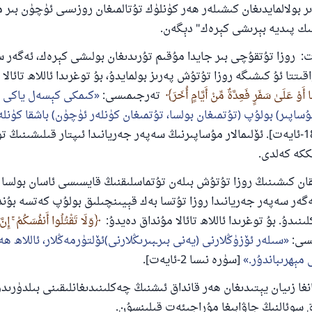
ىر بولالمايدىغان كىشىلەر ھەر كۈنلۈك تۇتالمىغان روزىسى ئۈچۈن بىر 
ىك پىديە بېرىشى كېرەك" دېگەن.
وزا تۇتقۇچى بىر جايدا مۇقىم تۇرىدىغان بولىشى كېرەك، ئەگەر س
قىتتا ئۇ كىشىگە روزا تۇتۇش پەرىز بولمايدۇ، بۇ توغرىدا ئاللاھ تائالا
ْ عَلَىٰ سَفَرٍ فَعِدَّةٌ مِّنْ أَيَّامٍ أُخَرَ
تەرجىمىسى:
كىمكى كېسەل ياكى 
ساپىر) بولۇپ (تۇتمىغان بولسا، تۇتمىغان كۈنلەر ئۈچۈن) باشقا كۈنل
[سۈرە بەقەرە 185-ئايەت]. ئۆلىمالار مۇساپىرنىڭ سەپەر جەريانىدا ئىپتار قىلىشىنىڭ ت
ىككە كەلدى.
ن كىشىنىڭ روزا تۇتۇش بىلەن تۇتماسلىقنىڭ قايسىسى ئاسان بولسا 
گەر سەپەر جەريانىدا روزا تۇتسا بەك قېيىنچىلىق بولۇپ كەتسە بۇند
نىدۇ. بۇ توغرىدا ئاللاھ تائالا مۇنداق دەيدۇ:
وَلَا تَقْتُلُوا أَنفُسَكُمْ ۚ إِنَّ
سى:
سىلەر ئۆزۈڭلارنى (يەنى بىرـبىرىڭلارنى)ئۆلتۈرمەڭلار، ئاللاھ ھ
 مېھرىباندۇر.
[سۈرە نىسا 2-ئايەت].
ا زىيان يېتىدىغان ھەر قانداق ئىشنىڭ چەكلىنىدىغانلىقىنى بىلدۈرىدۇ
ق سوئالنىڭ جاۋابىغا مۇراجىئەت قىلىنسۇن.