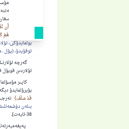
بىرىنچى: مۇسۇلم
كاپىرلىق ھالەتتە 
بۇرۇن تۇتالمىغان 
وَمَا مَنَعَهُمْ أَن تُقْبَ
يُنفِقُونَ إِلَّا وَهُمْ ك
بولمايدۇكى، ئۇلا
ئوقۇيدۇ، (پۇل ـ م
گەرچە ئۇلارنىڭ ق
ئۇلاردىن قوبۇل ق
كاپىر مۇسۇلمان ب
بۇيرۇلمايدۇ دېگە
قَدْ سَلَفَ
تەرجىم
بىلەن دۈشمەنلىشى
38-ئايەت].
پەيغەمبەرئەلەيھى