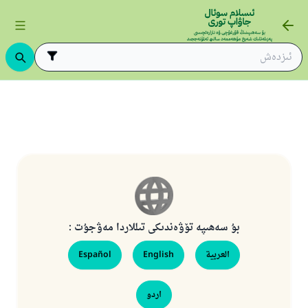
بۇ سەھىپە تۆۋەندىكى تىللاردا مەۋجۇت :
العربية
English
Español
110845 - نومۇرلۇق سوئالنىڭ جاۋابى
اردو