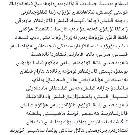
ئىسلام دىنىنىڭ جىنايەت قانۇنلىرىدىن؛ ئوغرىلىق قىلغانلارنىڭ
قولىنى كېسىش، نىكاھلانغان تۇرۇپ زىنا قىلغۇچىلارنى
رەجمە قىلىش (چالما ـ كېسەك قىلىش) قاتارلىقلار ھازىرقى
زامانغا ئۇيغۇن كەلمەيدۇ دەپ قارىسا، ئاللاھنىڭ ھۆكمى
باشقا قانۇن تۈزۈملەردىن ئەۋزەل ۋە ياخشى دەپ ئىتىقاد
قىلىپ تۇرۇپ، ئىنسانلار ئارىسىدىكى ئىجتىمائىي مۇئامىلىلەر،
قىساس، مىراس، تالاق قاتارلىق ئىشلاردا ئاللاھنىڭ
شەرىئىتىدىن باشقا تۈزۈملەر بىلەن ھۆكۈم قىلسا دۇرۇس
بولىدۇ، دېيىش قاتارلىقلار ئومۇمەن ئاللاھ ھارام قىلغان
نەرسىلەرنى مۇباھ (يەنى ھالال قىلغانلىق) بولۇپ
سانىلىدۇ.جازانە قىلىش، مەس قىلىدىغان ماددىلارنى
ئىستېمال قىلىش، پاھىشىۋازلىق قىلىش ۋە ئاللاھنىڭ
شەرىئىتىدىن باشقا تۈزۈم-قانۇنلار بىلەن ھۆكۈم قىلىش
قاتارلىقلارنىڭ ھەممىسى ئۇنىڭ ماھىيىتىنى بىلىشكە
تېگىشلىك ئىشلاردىن بولۇپ، يۇقىرىدا بايان قىلىنغان
ئىشلاردىن بىرەرسىنى ھالال ساناش بولسا، ساھىبىنى كۇپرىغا