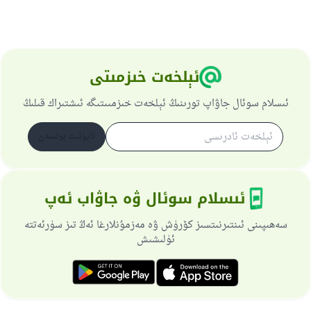
ئېلخەت خىزمىتى
ئىسلام سوئال جاۋاپ تورىنىڭ ئېلخەت خىزمىىتىگە ئىشتىراك قىلىڭ
ئابۇنىت بولىمەن
ئىسلام سوئال ۋە جاۋاب ئەپ
سەھىپىنى ئىنتىرنىتسىز كۆرۈش ۋە مەزمۇنلارغا ئەڭ تىز سۈرئەتتە
ئۈلىشىش