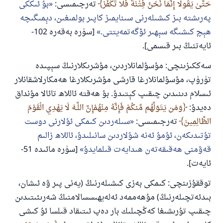
ئىئائە
حَتَّىٰ يَقُولَا إِنَّمَا نَحْنُ فِتْنَةٌ فَلَا تَكْفُرْ
تەرجىمىسى:
بۇ ئىككى
پەرىشتە بىز كىشىلەرنى سىنايمىز كاپىر بولمىغىن، دېمىگىچە
ھېچ كىشىگە سېھىر ئۆگەتمەيتتى.
[سۈرە بەقەرە 102-
ئايەتنىڭ بىر قىسمى].
سەككىزىنچى: مۇسۇلمانلاردىن، مۇشرىكلارنىڭ سېپىدە
تۈرۈپ، مۇسۇلمانلارغا قارشى مۇشرىكلارغا ھەمكارلاشقانلار
ئىسلام دىنىدىن چىقىپ كېتىدۇ. بۇ ھەقتە ئاللاھ تائالا مۇنداق
دەيدۇ:
وَمَن يَتَوَلَّهُم مِّنكُمْ فَإِنَّهُ مِنْهُمْإِنَّ اللَّـهَ لَا يَهْدِي الْقَوْمَ
الظَّالِمِينَ
تەرجىمىسى:
سىلەردىن كىمكى ئۇلارنى دوست
تۇتىدىكەن، ئۇمۇ ئەنە شۇلاردىن سانىلىدۇ، ئاللاھ زالىم
قەۋمنى ھەقىقەتەن ھىدايەت قىلمايدۇ
[سۈرە مائىدە 51-
ئايەت].
توققۇزىنچى: كىمكى بەزى كىشىلەرنىڭ (يەنى پىر ۋە ئىشان،
بىدئەتچىلەرنىڭ) مۇھەممەد ئەلەيھىسسالامنىڭ شەرىئىتىدىن
چىقىپ تۇرىشىغا كەڭچىلىك بار دەپ ئىتىقاد قىلسا ئۇ كىشى