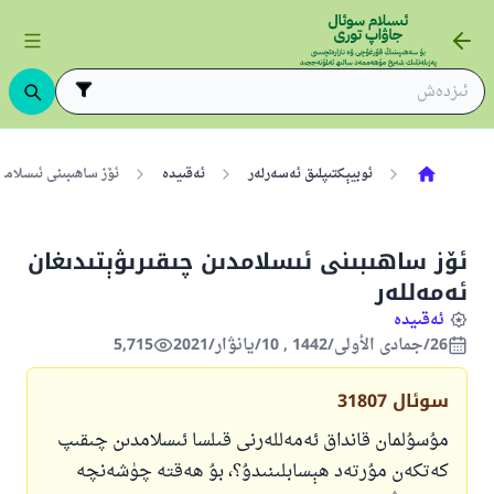
ئوبيېكتىپلىق ئەسەرلەر
ئەقىيدە
ئۆز ساھىبىنى ئىسلامد
ئۆز ساھىبىنى ئىسلامدىن چىقىرىۋېتىدىغان
ئەمەللەر
ئەقىيدە
26/جمادى الأولى/1442 , 10/يانۋار/2021
5,715
سوئال
31807
مۇسۇلمان قانداق ئەمەللەرنى قىلسا ئىسلامدىن چىقىپ
كەتكەن مۇرتەد ھېسابلىنىدۇ؟، بۇ ھەقتە چۈشەنچە