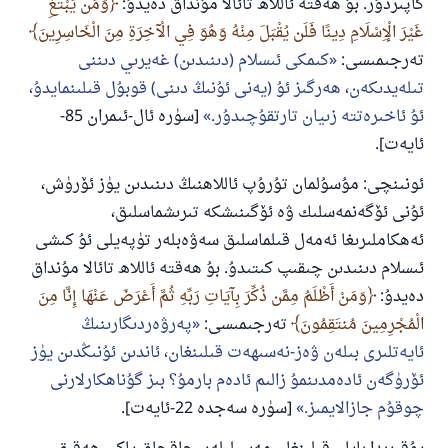
كاپىردۇر. بۇ ھەقتە ئاللاھ تائالا مۇنداق دەيدۇ:
وَمَن يَبْتَغِ
غَيْرَ الْإِسْلَامِ دِينًا فَلَن يُقْبَلَ مِنْهُ وَهُوَ فِي الْآخِرَةِ مِنَ الْخَاسِرِينَ
تەرجىمىسى:
كىمكى ئىسلام (دىنىدىن) غەيرىي دىننى
تىلەيدىكەن، ھەرگىز ئۇ (يەنى ئۇنىڭ دىنى) قوبۇل قىلىنمايدۇ،
ئۇ ئاخىرەتتە زىيان تارتقۇچىدۇر.
[سۈرە ئال-ئىمران 85-
ئايەت].
ئونىنچى: مۇسۇلمان تۇرۇپ ئاللاھنىڭ دىنىدىن يۈز ئۆرۈش،
ئۇنى ئۆگەنمەسلىك ۋە ئۆگىنىشكە تىرىشماسلىق،
ئەھكاملىرىغا ئەمەل قىلماسلىق سەۋەبلەر تۈپەيلى ئۇ كىشى
ئىسلام دىنىدىن چىقىپ كىتىدۇ. بۇ ھەقتە ئاللاھ تائالا مۇنداق
دەيدۇ:
وَمَنْ أَظْلَمُ مِمَّن ذُكِّرَ بِآيَاتِ رَبِّهِ ثُمَّ أَعْرَضَ عَنْهَا إِنَّا مِنَ
الْمُجْرِمِينَ مُنتَقِمُونَ
تەرجىمىسى:
پەرۋەردىگارىنىڭ
ئايەتلىرى بىلەن ۋەز-نەسىھەت قىلىنغان، ئاندىن ئۇنىڭدىن يۈز
ئۆرۈگەن ئادەمدىنمۇ زالىم ئادەم بارمۇ؟ بىز گۇناھكارلارنى
چوقۇم جازالايمىز.
[سۈرە سەجدە 22-ئايەت].