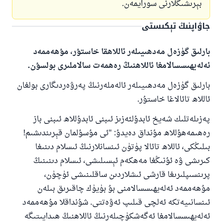
بېرىشىڭلارنى سورايمەن.
جاۋاپنىڭ تېكىستى
بارلىق گۈزەل مەدھىيىلەر ئاللاھقا خاستۇر، مۇھەممەد
ئەلەيھىسسالامغا ئاللاھنىڭ رەھمەت سالاملىرى بولسۇن.
بارلىق گۈزەل مەدھىيىلەر ئالەملەرنىڭ پەرۋەردىگارى بولغان
ئاللاھ تائالاغا خاستۇر.
پەزىلەتلىك شەيخ ئابدۇلئەزىز ئىبنى ئابدۇللاھ ئىبنى باز
رەھىمەھۇللاھ مۇنداق دەيدۇ: "ئى مۇسۇلمان قېرىندىشىم!
بىلىڭكى، ئاللاھ تائالا پۈتۈن ئىنسانلارنىڭ ئىسلام دىنىغا
كىرىشى ۋە ئۇنىڭغا مەھكەم ئېسىلىشى، ئىسلام دىنىنىڭ
پرىنسىپلىرىغا قارشى ئىشلاردىن ساقلىنىشى ئۈچۈن،
مۇھەممەد ئەلەيھىسسالامنى بۇ بۈيۈك چاقىرىق بىلەن
ئىنسانىيەتكە ئەلچى قىلىپ ئەۋەتتى. شۇنداقلا مۇھەممەد
ئەلەيھىسسالامغا ئەگەشكۈچىلەرنىڭ ئاللاھنىڭ ھىدايىتىگە