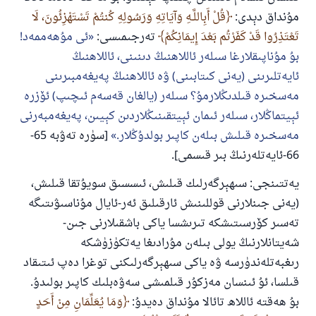
مۇنداق دېدى:
قُلْ أَبِاللَّـهِ وَآيَاتِهِ وَرَسُولِهِ كُنتُمْ تَسْتَهْزِئُونَ، لَا
تَعْتَذِرُوا قَدْ كَفَرْتُم بَعْدَ إِيمَانِكُمْ
تەرجىمىسى:
ئى مۇھەممەد!
بۇ مۇناپىقلارغا سىلەر ئاللاھنىڭ دىنىنى، ئاللاھنىڭ
ئايەتلىرىنى (يەنى كىتابىنى) ۋە ئاللاھنىڭ پەيغەمبىرىنى
مەسخىرە قىلدىڭلارمۇ؟ سىلەر (يالغان قەسەم ئىچىپ) ئۆزرە
ئېيتماڭلار، سىلەر ئىمان ئېيتقىنىڭلاردىن كېيىن، پەيغەمبەرنى
110845 - نومۇرلۇق سوئالنىڭ جاۋابى
مەسخىرە قىلىش بىلەن كاپىر بولدۇڭلار.
[سۈرە تەۋبە 65-
ئائىلىنى ساقلاپ قالدى
66-ئايەتلەرنىڭ بىر قىسمى].
يەتتىنجى: سىھېرگەرلىك قىلىش، ئىسسىق سويۇتقا قىلىش،
ئۇممەتكە جاۋاپ بېرىشىمىزگە ياردەم قىلىڭ
(يەنى جىنلارنى قوللىنىش ئارقىلىق ئەر-ئايال مۇناسىۋىتىگە
پەيغەمبەرئەلەيھىسسالام مۇنداق دېگەن:
تەسىر كۆرسىتىشكە تىرىشسا ياكى باشقىلارنى جىن-
ياخشىلىققا باشلارپ قويغان كىشى قىلغۇچىغا
شەيتانلارنىڭ يولى بىلەن مۇرادىغا يەتكۈزۈشكە
ئوخشاش ساۋاپقا ئېرىشىدۇ
رىغبەتلەندۈرسە ۋە ياكى سىھېرگەرلىكنى توغرا دەپ ئىتىقاد
مۇسلىم رىۋايەت قىلغان (1893) ھەدىس
قىلسا، ئۇ ئىنسان مەزكۇر قىلمىشى سەۋەبلىك كاپىر بولىدۇ.
بۇ ھەقتە ئاللاھ تائالا مۇنداق دەيدۇ:
وَمَا يُعَلِّمَانِ مِنْ أَحَدٍ