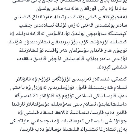
يۇقىرىدا بايان قىلىنغان مەسىلىلەر، چاقچاق ياكى ھەقىقىي
مەنادا ۋە ياكى قورققان ھالەتتە سادىر بولسۇن
(مەجبۇرلانغان كىشى بۇنىڭ سىرتىدا)، ھەرقانداق كىشىدىن
سادىر بولىشىدىن قەتئى نەزەر، ئۇنىڭ ئىسلامدىن چىقىپ
كېتىشىگە سەۋەبچى بولىدۇ. ئۇ، ئاقىۋىتى ئەڭ خەتەرلىك ۋە
كىشىلىك تۇرمۇشتا كۆپ يۈز بېرىدىغان ئىشلاردىندۇر. شۇنىڭ
ئۈچۈن ھەر قانداق مۇسۇلمان ھەر ۋاقىت، ئۇ ئىشلارنىڭ
ئۆزىدىن سادىر بولۇپ قالماسلىقى ئۈچۈن قاتتىق دىققەت
قىلىشى كېرەك.
كىمىكى، ئىنسانلار تەرىپىدىن تۈزۈلگەن تۈزۈم ۋە قانۇنلار
ئىسلام شەرىئىتىنىڭ قانۇن تۈزۈملىرىدىن ئەۋزەل ۋە ياخشى
دەپ قارىسا ياكى ئىسلامى تۈزۈم ۋە قانۇنلار 21-ئەسىرگە
ماسلىشالمايدۇ، ئىسلام دىنى سەۋەبلىك مۇسۇلمانلار ئارقىدا
قالدى دەپ قارىسا، ئىنساننىڭ ئاللاھقا ئىتىقاد قىلىشى ۋە
چوقۇنىشى، ئىنساننى تەرەققىيات ۋە ئىجتىمائىي ھاياتتىكى
بەزى ئىشلارغا ئىشتىراك قىلىشىغا توسالغۇ دەپ قارىسا،