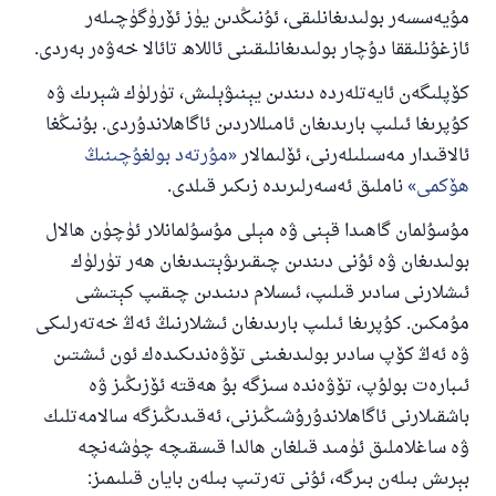
مۇيەسسەر بولىدىغانلىقى، ئۇنىڭدىن يۈز ئۆرۈگۈچىلەر
ئازغۇنلىققا دۇچار بولىدىغانلىقىنى ئاللاھ تائالا خەۋەر بەردى.
كۆپلىگەن ئايەتلەردە دىندىن يېنىۋېلىش، تۈرلۈك شېرىك ۋە
كۇپرىغا ئىلىپ بارىدىغان ئامىللاردىن ئاگاھلاندۇردى. بۇنىڭغا
ئالاقىدار مەسىلىلەرنى، ئۆلىمالار
مۇرتەد بولغۇچىنىڭ
ھۆكمى
ناملىق ئەسەرلىرىدە زىكىر قىلدى.
مۇسۇلمان گاھىدا قېنى ۋە مېلى مۇسۇلمانلار ئۈچۈن ھالال
بولىدىغان ۋە ئۇنى دىندىن چىقىرىۋېتىدىغان ھەر تۈرلۈك
ئىشلارنى سادىر قىلىپ، ئىسلام دىنىدىن چىقىپ كېتىشى
مۇمكىن. كۇپرىغا ئىلىپ بارىدىغان ئىشلارنىڭ ئەڭ خەتەرلىكى
ۋە ئەڭ كۆپ سادىر بولىدىغىنى تۆۋەندىكىدەك ئون ئىشتىن
ئىبارەت بولۇپ، تۆۋەندە سىزگە بۇ ھەقتە ئۆزىڭىز ۋە
باشقىلارنى ئاگاھلاندۇرۇشىڭىزنى، ئەقىدىڭىزگە سالامەتلىك
ۋە ساغلاملىق ئۈمىد قىلغان ھالدا قىسقىچە چۈشەنچە
بېرىش بىلەن بىرگە، ئۇنى تەرتىپ بىلەن بايان قىلىمىز: