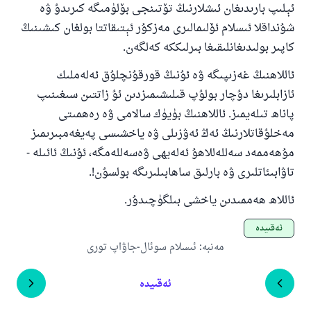
ئېلىپ بارىدىغان ئىشلارنىڭ تۆتىنجى بۆلۈمىگە كىرىدۇ ۋە
شۇنداقلا ئىسلام ئۆلىمالىرى مەزكۇر ئېتىقاتتا بولغان كىشىنىڭ
كاپىر بولىدىغانلىقىغا بىرلىككە كەلگەن.
ئاللاھنىڭ غەزىپىگە ۋە ئۇنىڭ قورقۇنچلۇق ئەلەملىك
ئازابلىرىغا دۇچار بولۇپ قىلىشىمىزدىن ئۇ زاتتىن سىغىنىپ
پاناھ تىلەيمىز. ئاللاھنىڭ بۈيۈك سالامى ۋە رەھمىتى
مەخلۇقاتلارنىڭ ئەڭ ئەۋزىلى ۋە ياخشىسى پەيغەمبىرىمىز
مۇھەممەد سەللەللاھۇ ئەلەيھى ۋەسەللەمگە، ئۇنىڭ ئائىلە -
تاۋابىئاتلىرى ۋە بارلىق ساھابىلىرىگە بولسۇن!.
ئاللاھ ھەممىدىن ياخشى بىلگۈچىدۇر.
ئەقىيدە
مەنبە
:
ئىسلام سوئال-جاۋاپ تورى
ئەقىيدە