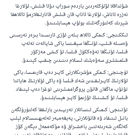
شۇنداقلا ئۆلۈكلەردىن ياردەم سوراپ دۇئا قىلىش، ئۇلارغا
نەزرە ئاتاش، ئۇلارغا ئاتاپ قان قىلىش قاتارلىقلارمۇ ئاللاھقا
شېرىك كەلتۈرگەنلىك بولۇپ ھېسابلىنىدۇ.
ئىككىنجى: كىمكى ئاللاھ بىلەن ئۆزى ئارىسىدا بىرەر نەرسىنى
ۋەسىلە قىلىپ، ئۇنىڭغا سېغىنسا ياكى شاپائەت تەلەپ
قىلسا، ئۇنىڭغا تەۋەككۈل قىلسا، ئۇ كىشى مەزكۇر
قىلمىشلىرى سەۋەبلىك ئىسلام دىنىدىن چىقىپ كېتىدۇ.
ئۈچىنجى: كىمكى مۇشرىكلارنى كاپىر دەپ قارىمىسا، ياكى
ئۇلارنىڭ كاپىرلىقىدىن شەك قىلسا ۋە ياكى ئۇلارنىڭ ھاياتتا
تۇتۇپ ماڭغان قانۇن پروگراممىلىرىنى توغرا دەپ ئېتىقاد
قىلسا، ئۇ كىشىنىڭ ئۆزىمۇ كاپىر ھېسابلىنىدۇ.
تۆتىنجى: كىمىكى ئىنسانلار تەرىپىدىن بارلىققا كەلتۈرۈلگەن
باتىل ئىتىقاد ۋە قانۇنلارنى، پەيغەمبەر ئەلەيھىسسالام ئېلىپ
كەلگەن شەرىئەتتىن ياخشىراق ۋە مۇكەممەل دېگەن كۆز