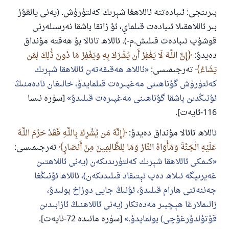
بىرىنجى: ئىبادەتتە ئاللاھغا شېرىك كەلتۈرۈش. (يەنى يالغۇز
بىر ئاللاھقىلا ئىبادەت قىلماي، ئۇ زاتقا باشقا نەرسىلەرنى
قوشۇپ ئىبادەت قىلىش.م-). ئاللاھ تائالا بۇ ھەقتە مۇنداق
دەيدۇ:
إِنَّ اللَّـهَ لَا يَغْفِرُ أَن يُشْرَكَ بِهِ وَيَغْفِرُ مَا دُونَ ذَٰلِكَ لِمَن
يَشَاءُ
تەرجىمىسى:
ئاللاھ ھەقىقەتەن ئاللاھقا شېرىك
كەلتۈرۈش گۇناھىنى مەغپىرەت قىلمايدۇ، خالىغان ئادەمنىڭ
ئۇنىڭدىن باشقا گۇناھىنى مەغپىرەت قىلىدۇ
[سۈرە نىسا
116-ئايەت].
ئاللاھ تائالا مۇنداق دەيدۇ:
إِنَّهُ مَن يُشْرِكْ بِاللَّـهِ فَقَدْ حَرَّمَ اللَّـهُ
عَلَيْهِ الْجَنَّةَ وَمَأْوَاهُ النَّارُ وَمَا لِلظَّالِمِينَ مِنْ أَنصَارٍ
تەرجىمىسى:
كىمكى ئاللاھقا شېرىك كەلتۈرىدىكەن (يەنى ئاللاھتىن
غەيرىيگە ئىلاھ دەپ ئېتىقاد قىلىدىكەن)، ئاللاھ ئۇنىڭغا
جەننەتنى ھارام قىلىدۇ، ئۇنىڭ جايى دوزاخ بولىدۇ،
زالىملارغا ھېچبىر مەدەتكار (يەنى ئاللاھنىڭ ئازابىدىن
قۇتۇلدۇرغۇچى) بولمايدۇ.
[سۈرە مائىدە 72-ئايەت].