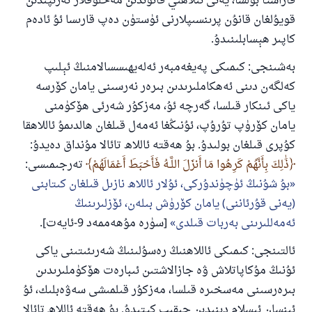
قاراشتا بولسا، يەنى ئىلاھىي قانۇندىن مەخلۇقلار تەرىپىدىن
قويۇلغان قانۇن پرىنسىپلارنى ئۈستۈن دەپ قارىسا ئۇ ئادەم
كاپىر ھېسابلىنىدۇ.
بەشىنجى: كىمىكى پەيغەمبەر ئەلەيھىسسالامنىڭ ئېلىپ
كەلگەن دىنى ئەھكاملىرىدىن بىرەر نەرسىنى يامان كۆرسە
ياكى ئىنكار قىلسا، گەرچە ئۇ، مەزكۇر شەرئى ھۆكۈمنى
يامان كۆرۈپ تۇرۇپ، ئۇنىڭغا ئەمەل قىلغان ھالدىمۇ ئاللاھقا
كۇپرى قىلغان بولىدۇ. بۇ ھەقتە ئاللاھ تائالا مۇنداق دەيدۇ:
ذَٰلِكَ بِأَنَّهُمْ كَرِهُوا مَا أَنزَلَ اللَّـهُ فَأَحْبَطَ أَعْمَالَهُمْ
تەرجىمىسى:
بۇ شۇنىڭ ئۈچۈندۇركى، ئۇلار ئاللاھ نازىل قىلغان كىتابنى
(يەنى قۇرئاننى) يامان كۆرۈش بىلەن، ئۆزلىرىنىڭ
ئەمەللىرىنى بەربات قىلدى
[سۈرە مۇھەممەد 9-ئايەت].
ئالتىنجى: كىمىكى ئاللاھنىڭ رەسۇلىنىڭ شەرىئىتىنى ياكى
ئۇنىڭ مۇكاپاتلاش ۋە جازالاشتىن ئىبارەت ھۆكۈملىرىدىن
بىرەرسىنى مەسخىرە قىلسا، مەزكۇر قىلمىشى سەۋەبلىك، ئۇ
ئىنسان ئىسلام دىنىدىن چىقىپ كېتىدۇ. بۇ ھەقتە ئاللاھ تائالا