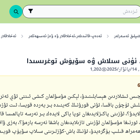
تىپلىق ئەسەرلەر
ئەدەپ-قائىدىلەر،ئەخلاقلار ۋە ۋەز-نەسىھەتلەر
ئەخلاقلار
 ئۇنى سىلاش ۋە سۆيۈش توغرىسىدا
1,202
ىس ئىشلاردىن ھېسابلىنىدۇ، لېكىن مۇسۇلمان كىشى ئىتنى ئۆي ئەترا
ىش ئۈچۈن باقسا، ئۇنى قورۇنىڭ كەينىدە بىر يەردە قويسا، ئىت ئۆزى
ايدۇ؟، ئۆزىنى پاكىزلايدىغان توپا ياكى لايدەك بىر نەرسە تاپالمىسا قا
 ئورنىغا مۇسۇلمان ئۆزىنى تازىلايدىغان باشقا نەرسە بارمۇ؟، بەزى ۋاقى
ەمراھ قىلىپ يۈگرەيدۇ، ئۇنىڭ باش-كۆزلىرىنى سىلاپ سۆيۈپ قويىدۇ