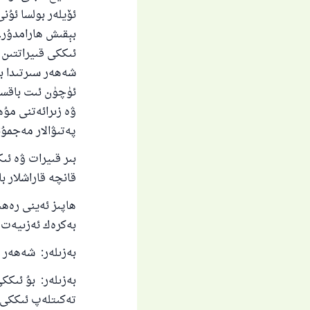
ئۆيلەر بولسا ئۇن
بېقىش ھارامدۇر. 
ئىككى قىيراتتىن 
شەھەر سىرتىدا بو
ئۈچۈن ئىت باقسا 
ۋە زىرائەتنى مۇ
پەتىۋالار مەجمۇئەسى" 4 -تو
بىر قىيرات ۋە ئى
قانچە قاراشلار با
ھاپىز ئەينى رەھى
بەكرەك ئەزىيەت
بەزىلەر: شەھەر ئ
بەزىلەر: بۇ ئىك
تەكىتلەپ ئىككى قىيرا