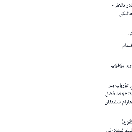
ار تالاش-
مالىكى
ر.
ىمام
تەرى يۇقۇپ
ي تۇرۇپ بىر
نەرسىنى ھارام ۋە نىجىس دېيىش توغرا بولمايدۇ. بۇ توغرىدا ئاللاھ تائالا مۇنداق دەيدۇ: ‎﴿وَقَدْ فَصَّلَ
مىغىچە يېيىش ھارام قىلىنغان
َّقُونَ﴾
لىك ئىشلارنى