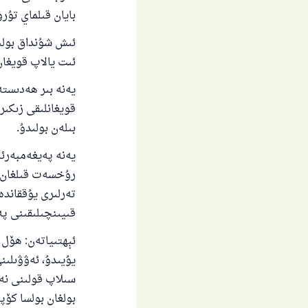
بايان قىلماي تۇرۇپ، 
ئىش شۇنداق بولى
ئىت يالاپ قويغان
يەنە بىر ھەدىستە
قويغانلىقى زىكىر 
بىلەن بولىدۇ.
يەنە پەيغەمبەرئە
رۇخسەت قىلغان، 
تەرلىرى يۇققاندە
قىيىنچىلىقىنى پەيدا قىل
ئېھتىياتەن: ھۆل 
يۇيىدۇ، ئەۋۋىلىن
سىلاپ قولىنى نەم
بولغان بولسا كۆپ