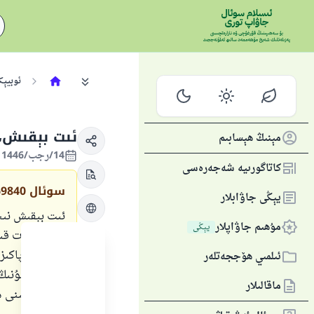
ئوبيېك
ئىت بېقىش،
مېنىڭ ھېسابىم
14/رجب/1446 , 14/يانۋار/2025
كاتاگورىيە شەجەرەسى
سوئال
69840
يېڭى جاۋابلار
ئىت بېقىش نىج
مۇھىم جاۋاپلار
يېڭى
مۇھاپىزەت قىل
قانداقمۇ پاكىزل
ئىلمىي ھۆججەتلەر
قىلىدۇ؟، ئۇنىڭ
ماقالىلار
كىشى ئىتىنى ھ