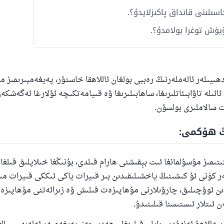
جاسىتىنى قانداق پاكىزلايدۇ؟.
يۈش توغرا بولامدۇ؟.
ھىيىلەر ئالەملەرنىڭ رەببى بولغان ئاللاھقا خاستۇر، پەيغەمبىرىمىز 
ئائىلە تاۋابىئاتلىرىغا، ساھابىلىرىغا ۋە قىيامەتكىچە ئۇلارغا ئەگەشك
 سالاملىرى بولسۇن.
ڭ ھۆكمى:
ىتىمىز مۇسۇلمانغا ئىت بېقىشنى ھارام قىلدى، بۇنىڭغا خىلاپلىق قىلغ
 كۈنى ئۇ كىشىنىڭ ياخشىلىقىدىن بىر قىيرات ياكى ئىككى قىيرات مىق
دىن ئوۋچىلىق، چارۋىلارنى مۇھاپىزەت قىلىش ۋە زىرائەتنى مۇھاپىز
ئىتلار ئىستىسنا قىلىنىدۇ.