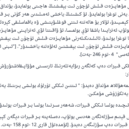
ى مۇھاپىزەت قىلىش ئۈچۈن ئىت بېقىشنىڭ ھاجىتى بولمايدۇ، بۇنداق 
يەنى توغرا بولمايدۇ. ئۇ كىشىنىڭ ياخشى ئەمىلىدىن ھەر كۈنى بىر ق
كېمىيىدۇ، ئۇلار بۇ ھالەتتە ئىتنى قوغلىۋېتىشى ۋە باقماسلىقى كېرەك
لۇپ ئەتراپىدا باشقا ئۆي بولمىسا، ئۇ ۋاقىتتا ئۆي ئەتراپىنى مۇھاپى
توغرا بولىدۇ، ئائىلىدىكىلەرنى مۇھاپىزەت قىلىش ئۈچۈن ئىت بېقىش
ھاپىزەت قىلىش ئۈچۈن ئىت بېقىشتىن ئەلۋەتتە ياخشىدۇر". ["ئىبنى 
م 246 -بەت].
ككى قىيرات دەپ كەلگەن رىۋايەتلەرنىڭ ئارىسىنى مۇۋاپىقلاشتۇرۇش 
ر:
مەھۇللاھ مۇنداق دەيدۇ: " ئىتتىن ئىككى تۈرلۈك بولىشى بىرىنىڭ يەنە
110845 - نومۇرلۇق سوئالنىڭ جاۋابى ئائىلىن
 يەتكۈزۈشى مۇمكىن.
ساقلاپ قالدى
ىچىدە بولسا ئىككى قىيرات، شەھەر سىرتىدا بولسا بىر قىيرات بولىدۇ
ئۇممەتكە جاۋاپ بېرىشىمىزگە ياردەم قىلىڭ
كى قېتىم سۆزلەنگەن ھەدىس بولۇپ، دەسلەپتە بىر قىيرات دېگەن كېي
ت دەپ سۆزلىگەن دەيدۇ. [ئۇمدەتۇل قارى 12 -توم 158 -بەت. ]
پەيغەمبەرئەلەيھىسسالام مۇنداق دېگەن: