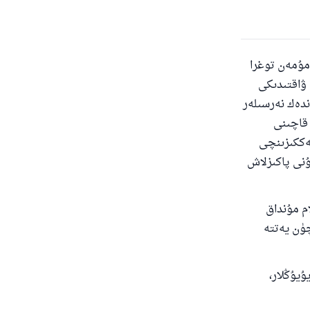
دۇ
مۇمەن توغرا
ۋاقتىدىكى
ندەك نەرسىلەر
 قاچىنى
ەككىزىنچى
ۇنى پاكىزلاش
ام مۇنداق
چۈن يەتتە
ۇيۇڭلار،