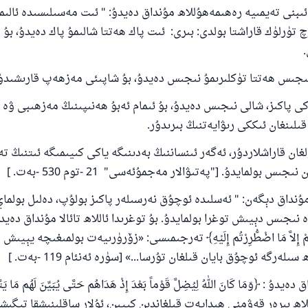
بنى تەيمىيە رەھىمەھۇللاھ مۇنداق دەيدۇ: " ئىت مەسىلىسىدە ئالىمل
 تۈرلۈك قاراشتا بولدى: بىرى: ئىت پاك ھەتتا شالىمۇ پاك دەيدۇ، بۇ 
نىجىس ھەتتا تۈكلىرىمۇ نىجىس دەيدۇ، بۇ شاپىئى مەزھەپ قارىشىدۇ
پاكىز، شالى نىجىس دەيدۇ، بۇ ئىمام ئەبۇ ھەنىپىنىڭ مەزھىبى ۋە ئ
قىلىنغان ئىككى رىۋايەتنىڭ بىرىدۇر.
غان قاراشلاردۇر، ئەگەر ئىنساننىڭ بەدىنىگە ياكى كىيىمىگە ئىتنىڭ 
جىس بولمايدۇ. ["پەتىۋالار مەجمۇئەسى" 21 -توم 530 -بەت. ]
 مۇنداق دېگەن: " ئەسلىدە ئوچۇق نەرسىلەر پاكىز بولۇپ، دەلىل بولما
لَكُمْ مَا حَرَّمَ عَلَيْكُمْ إِلاَّ مَا اضْطُّرِرْتُم إِلَيْهِ‎﴾‏ تەرجىمىسى: «زۆرۈرىيەت بول
ىلەرگە ئوچۇق بايان قىلغان تۇرسا...» [سۈرە ئەنئام 119 -بەت. ]
دۇ : ﴿وَمَا كَانَ اللهُ لِيُضِلَّ قَوْماً بَعْدَ إِذْ هَدَاهُم حَتَّى يُبَيِّنَ لَهُم مَا يَت
اھ بىرەر قەۋمنى ھىدايەت قىلغاندىن كېيىن، ئۇلار ساقلىنىشقا تېگىش