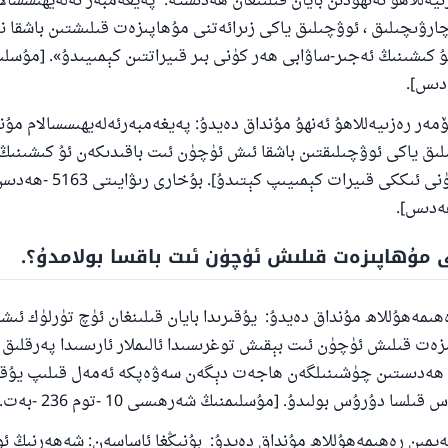
ىيەللاھۇ ئەنھۇدىن بايان قىلىنغان ھەدىستە: پەيغەمبەر ئەلەيھىسسال
رۋىچىلىق ، ئوۋچىلىق ياكى زىرائەتنى مۇھاپىزەت قىلىشتىن باشقا ن
ۇ كىشىنىڭ ئەجىر-ساۋابى ھەر كۈنى بىر قىيراتتىن كېمىيىدۇ». [مۇسلى
ئۆمەر رەزىيەللاھۇ ئەنھۇ مۇنداق دەيدۇ: پەيغەمبەرئەلەيھىسسالام مۇن
ىق ياكى ئوۋچىلىقتىن باشقا ئىش ئۈچۈن ئىت باقىدىكەن ئۇ كىشىنى
ئەمىلىدىن ھەر كۈنى ئىككى قىيرات كېمىي
ى مۇھاپىزەت قىلىش ئۈچۈن ئىت باقسا بولامدۇ؟.
ھىمەھۇللاھ مۇنداق دەيدۇ: يۇقىرىدا بايان قىلىنغان ئۈچ تۈرلۈك ئىشت
زەت قىلىش ئۈچۈن ئىت بېقىش توغرىسىدا ئالىملار ئارىسىدا پەرقلىق ق
 ھەدىستىن چۈشىنىلگەن ھاجەت دېگەن سەۋەپكە ئەمەل قىلىپ يۇقى
ىلسا دۇرۇس بولىدۇ. [مۇسلىمنىڭ شەرھىسى 10 -توم 236 -بەت.]
يمىن رەھىمەھۇللاھ مۇنداق دەيدۇ: بۇنىڭغا ئاساسەن: شەھەرنىڭ ئ