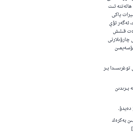
ھالەتتە ئىت
ىيرات ياكى
، ئەگەر ئۆي
زەت قىلىش
 چارۋىلارنى
ئۇسەيمىن
توغرىسىدا بىر
 بىرىدىن
ى
 دەيدۇ.
ىن بەكرەك