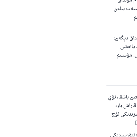
ام مۇنداق
ىيەت بىلەن
م
داق دېگەن:
ڭ ياخشى
ىپ كېتىدۇ]. بۇخارى رىۋايىتى 5163 -ھەدىس. مۇسلىم
ىن باشقا، ئۆي
اراش بار،
رىدىكى ئۈچ
وتتۇرسىدىكى