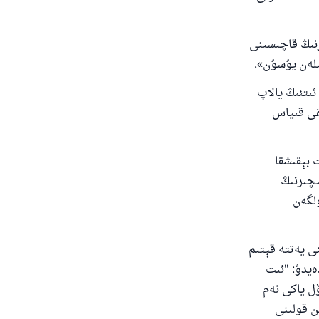
رنىڭ قاچىسىنى
ىلەن يۇسۇن».
ىتنىڭ يالاپ
ىقى قىياس
 بېقىشقا
ىچىرنىڭ
ۈلگەن
نى يەتتە قېتىم
ەيدۇ: "ئىت
ۆل ياكى نەم
ن قولىنى