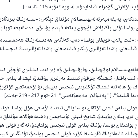
ئۇلارنى گۇمراھ قىلمايدۇ». [سۈرە تەۋبە 115 -ئايەت].
دىكەن، پەيغەمبەرئەلەيھىسسالام مۇنداق دېگەن: «سىلەرنىڭ بىرىڭلا
 بولسا ئۇنى پاكىزلاش ئۈچۈن يەتتە قېتىم يۇسۇن، دەسلەپتە توپا ب
: «ئىت يالاپ قويغان بولسا» دەپ كەلگەن ھەدىسلەرنىڭ ھەممىسىدە ئ
قىلىنغان، باشقا ئەزالىرى زىكىر قىلىنمىغان، باشقا ئەزالىرىنىڭ نىجىسل
لەيھىسسالام ئوۋچىلىق، چارۋىچىلىق ۋە زىرائەت ئىشلىرى ئۈچۈن ئىت
ئىت باققان كىشىگە چوقۇم ئىتنىڭ تەرلىرى يۇقىدۇ، ئېشەك بىلەن خ
ك، بۇ ھالەتتە ئىتنىڭ تۈكلىرىنى نىجىس دېيىش بۇ ئۇممەتتىن كۆتۈر
ىدۇ". [ "پەتىۋالار مەجمۇئەسى" 21 -توم 217 - 219 -بەت.]
قولى بىلەن ئىتنى تۇتقان بولسا ياكى ئىتنىڭ ئۈستى ھۆل بولسا، قولى
ى توپا بىلەن يۇيىدۇ. شەيخ ئىبنى ئۇسەيمىن رەھىمەھۇللاھ مۇنداق د
 بولمىغان بولسا، بۇنىڭ بىلەن قولى نىجىس بولمايدۇ، ئەگەر قولى ھ
چىلىك ئالىملارنىڭ قارىشىغا كۆرە قولى نىجىس بولىدۇ، ئۇنىڭدىن كېيى