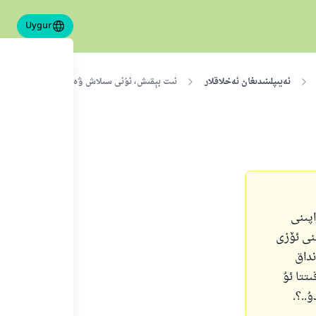
Uygur
ئەيىپلىنىدىغان ئەخلاقلار
ئىت بېقىش، ئۇنى سىلاش ۋە سۆيۈش توغرىسىدا
پىنى
نى ئۆزى
نداق
تتا ئۇ
..؟.