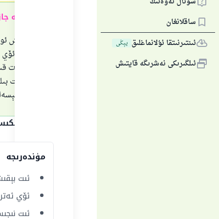
سوئال ئەۋەتىڭ
قىسقىچە جا
ساقلانغان
ئېت بېقىش ئوۋ
ئىنتىرنىتقا ئۇلانماغلىق
يېڭى
بولمايدۇ، ئۆي 
ئىلگىرىكى نەشرىگە قايتىش
مۇھاپىزەت قىل
دوراپ ئىت بىل
نۇرغۇن كېسەلل
جاۋاپنىڭ تېكى
مۈندەرىجە
ئىت بېقى
ئۆي ئەترا
ئىت نىجىس