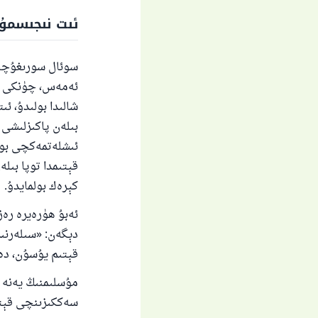
ياخ
ئىت نىجىسمۇ؟
سوئال سورىغۇچىن
ئەمەس، چۈنكى ن
شالىدا بولىدۇ، ئ
بىلەن پاكىزلىشى 
ئىشلەتمەكچى بول
قېتىمدا توپا بىل
كېرەك بولمايدۇ.
ئەبۇ ھۈرەيرە رەز
دېگەن: «سىلەرنىڭ
قېتىم يۇسۇن، دەسلەپ
مۇسلىمنىڭ يەنە بى
سەككىزىنچى قېتىمدا 