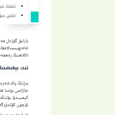
ئىتنىڭ نى
ئىتنى سۆ
بارلىق گۈزەل مەد
ئەلەيھىسسالامغا، 
ئاللاھنىڭ رەھمەت
ئىت بېقىشنى
بىزنىڭ پاك شەرىئ
جازاسى بولسا ھەر
كېمىيىدۇ، بۇنىڭ
ئۈچۈن كۆندۈرگەن 