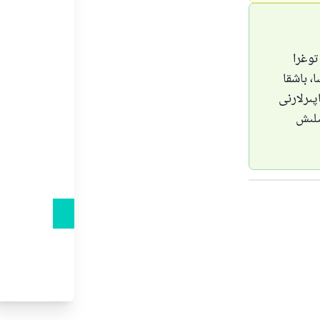
توغرا
، باشقا
پىرلارنى
ىلىش