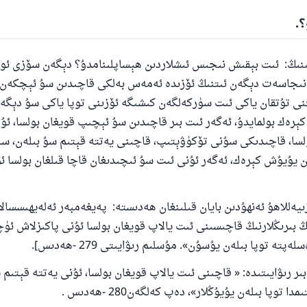
شىلىققا باشلارپ قويغان كىشى قىلغۇچىغا ئوخشاش ساۋاپقا ئېرىشى
.
مۇسلىم رىۋايەت قىلغان (1893) ھەدىس
ىڭ: ئىت بېقىش نىجىس ئىشلاردىن ھېساپلىنامدۇ؟ دېگەن سۆزى ئو
ئىئائە
ىجاسەت دېگەن ئىتنىڭ ئۆزىدە ئەمەس بەلكى قاچىدىن سۇ ئېچكەن 
ىتنى تۇتقان ياكى ئىت سۈركەلگەن كىشىگە ئۆزىنى توپا ياكى سۇ دېگە
كېرەك بولمايدۇ، ئەگەر ئىت بىر قاچىدىن سۇ ئېچىپ قويغان بولسا، ئۇ
سا، قاچىدىكى سۇنى تۆكۈۋېتىپ، قاچىنى يەتتە قېتىم سۇ بىلەن، س
ەن يۇيۇش كېرەك، ئەگەر ئۇنى ئىت سۇ ئىچىدىغان قاچا قىلغان بولسا ئ
ىيەللاھۇ ئەنھۇدىن بايان قىلىنغان ھەدىستە: پەيغەمبەر ئەلەيھىسسال
 بىرىڭلارنىڭ قاچىسىنى ئىت يالاپ قويغان بولسا ئۇنى پاكىزلاش ئۈ
تە توپا بىلەن يۇسۇن». مۇسلىم رىۋايىتى 279 -ھەدىس].
ر رىۋايىتىدە: « قاچىنى ئىت يالاپ قويغان بولسا، ئۇنى يەتتە قېتىم ي
توپا بىلەن يۇيۇڭلار»، دەپ كەلگەن280 -ھەدىس .