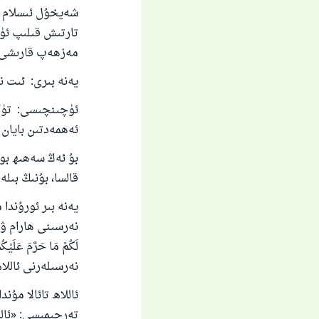
شەيخۇل ئىسلام ئى
تارتىش قىلىپ ئۈچ
مەزھەپ قارىشى.
يەنە بىرى: ئىت 
ئۈچىنچىسى: تۈكى 
ئەھمەدتىن بايان 
بۇ ئەڭ سەھىھ بول
قالسا، بۇنىڭ بىلەن نى
يەنە بىر ئورۇندا
نەرسىلەرنى ئاللاھ س
ئاللاھ تائالا مۇنداق دەي
تەرجىمىسى: «ئالل