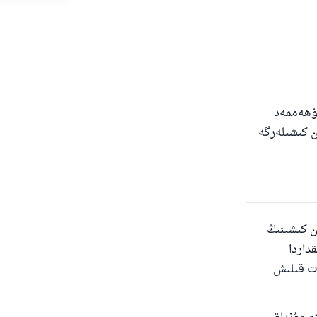
مۇھەممەد
ەن كىشىلەرگە
ان كىشىنىڭ
داردا
ەت قىلىش