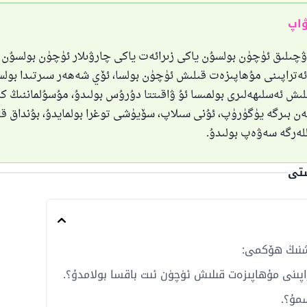
ۋاپ
چىلىق ئۈچۈن بولسۇن ياكى زىرائەت ياكى چارۋىلار ئۈچۈن بولسۇن 
ئەتراپىنى مۇھاپىزەت قىلىش ئۈچۈن بولسا، ئۆي شەھەر سىرتىدا بولسا
ىش ئەسلىھەلىرى بولمىسا ئۇ ۋاقىتتا دۇرۇس بولىدۇ، مۇسۇلماننىڭ كا
ەن بىرگە يۈگۈرۈپ، ئۇنى سىلاپ، سۆيۈشى توغرا بولمايدۇ، بۇنداق ق
ەرگە سەۋەپ بولىدۇ.
ستى
شنىڭ ھۆكمى:
پىنى مۇھاپىزەت قىلىش ئۈچۈن ئىت باقسا بولامدۇ؟.
مۇ؟.