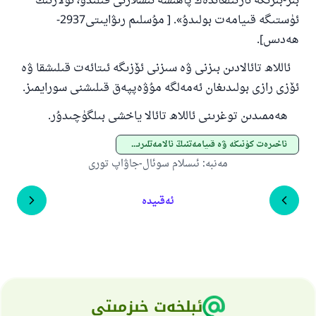
بىر
-
بىرىگە ئارتىلغاندەك پاھىشە ئىشلارنى قىلىدۇ، ئۇلارنىڭ
ئۈستىگە قىيامەت بولىدۇ»
.
[ مۇسلىم رىۋايىتى2937-
ھەدىس].
ئاللاھ تائالادىن بىزنى ۋە سىزنى ئۆزىگە ئىتائەت قىلىشقا ۋە
ئۆزى رازى بولىدىغان ئەمەلگە مۇۋەپپەق قىلىشنى سورايمىز
.
ھەممىدىن توغرىنى ئاللاھ تائالا ياخشى بىلگۈچىدۇر.
ئاخىرەت كۈنىگە ۋە قىيامەتنىڭ ئالامەتلىرىگە ئىشىنىش
مەنبە
:
ئىسلام سوئال-جاۋاپ تورى
ئەقىيدە
ئېلخەت خىزمىتى