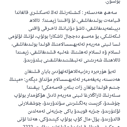
بولسۇن
.
سەھىھ ھەدىسلەر
:
كىشىلەرنىڭ ئەڭ ئەسكىلىرى قالغاندا
قىيامەت بولىدىغانلىقى، ئۇ ۋاقىتتا زېمىندا
:
ئاللاھ
دېيىلمەيدىغانلىقى، ئاشۇ دۇنيانىڭ ئاخىرقى ۋاقتى
ئىكەنلىكى، بۇ مەسىھ دەججال ئاشكارا بولۇپ، ئۇنىڭ ئۆلۈمى
ئىسا ئىبنى مەريەم ئەلەيھىسسالامنىڭ قولىدا بولىدىغانلىقى،
ئىسلام ۋە ئىسلام ئەھلىنىڭ غەلىبە قىلىدىغانلىقى، زېمىندا
ئاللاھنىڭ شەرىئىتى تەتبىقلىنىدىغانلىقىنى بىلدۈرىدۇ
.
ئەبۇ ھۈرەيرە رەزىيەللاھۇئەنھۇدىن بايان قىلىنغان
ھەدىستە، پەيغەمبەر ئەلەيھىسسالام مۇنداق دېگەن
:
«مېنىڭ
جىنىم قولىدا بولغان زات بىلەن قەسەمكى
!
يېقىندا
سىلەرنىڭ ئاراڭلارغا ئىبنى مەريەم ئادىل ھۆكۈمدار بولۇپ
چۈشىدۇ، كرېست بەلگىلىرىنى سۇندۇرىدۇ، چوشقىلارنى
ئۆلتۈرىدۇ، جىزيە قويىدۇ ياكى جىزيەنى ئەمەلدىن
قالدۇرىدۇ، پۇل-مال كۆپ بولۇپ كېتىدۇكى، ھەتتا ئۇنى