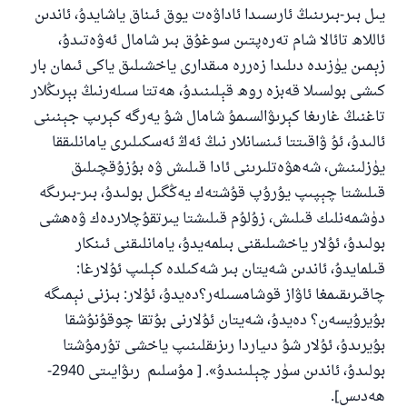
يىل بىر
-
بىرىنىڭ ئارىسىدا ئاداۋەت يوق ئىناق ياشايدۇ، ئاندىن
ئاللاھ تائالا شام تەرەپتىن سوغۇق بىر شامال ئەۋەتىدۇ،
زېمىن يۈزىدە دىلىدا زەررە مىقدارى ياخشىلىق ياكى ئىمان بار
كىشى بولسىلا قەبزە روھ قېلىنىدۇ، ھەتتا سىلەرنىڭ بېرىڭلار
تاغنىڭ غارىغا كېرىۋالسىمۇ شامال شۇ يەرگە كېرىپ جېنىنى
ئالىدۇ، ئۇ ۋاقىتتا ئىنسانلار نىڭ ئەڭ ئەسكىلىرى يامانلىققا
يۈزلىنىش، شەھۋەتلىرىنى ئادا قىلىش ۋە بۇزۇقچىلىق
قىلىشتا چېپىپ يۇرۇپ قۇشتەك يەڭگىل بولىدۇ، بىر
-
بىرىگە
دۈشمەنلىك قىلىش، زۇلۇم قىلىشتا يىرتقۇچلاردەك ۋەھشى
بولىدۇ، ئۇلار ياخشىلىقنى بىلمەيدۇ، يامانلىقنى ئىنكار
قىلمايدۇ، ئاندىن شەيتان بىر شەكىلدە كېلىپ ئۇلارغا:
چاقىرىقىمغا ئاۋاز قوشامسىلەر؟دەيدۇ، ئۇلار
:
بىزنى نېمىگە
بۇيرۇيسەن؟ دەيدۇ، شەيتان ئۇلارنى بۇتقا چوقۇنۇشقا
بۇيرىدۇ، ئۇلار شۇ دىياردا رىزىقلىنىپ ياخشى تۇرمۇشتا
بولىدۇ، ئاندىن سۈر چېلىنىدۇ». [ مۇسلىم رىۋايىتى 2940-
ھەدىس].