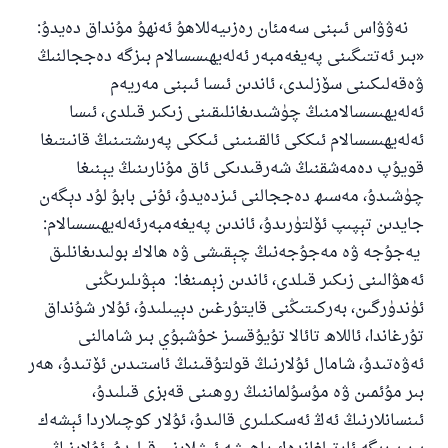
نەۋۋاس ئىبنى سەمئان رەزىيەللاھۇ ئەنھۇ مۇنداق دەيدۇ
:
«بىر ئەتتىگىنى پەيغەمبەر ئەلەيھىسسالام بىزگە دەججالنىڭ
ۋەقەلىكىنى سۆزلىدى، ئاندىن ئىسا ئىبنى مەريەم
ئەلەيھىسسالامنىڭ چۈشىدىغانلىقىنى زىكىر قىلدى، ئىسا
ئەلەيھىسسالام ئىككى ئالقىنىنى ئىككى پەرىشتىنىڭ قانىتىغا
قويۇپ دەمەشقنىڭ شەرقىدىكى ئاق مۇنارىنىڭ يېنىغا
چۈشىدۇ، مەسىھ دەججالنى ئىزدەيدۇ، ئۇنى بابۇ لۇد دېگەن
جايدىن تېپىپ ئۆلتۈرىدۇ، ئاندىن پەيغەمبەرئەلەيھىسسالام
:
يەجۇجە ۋە مەجۇجەنىڭ چېقىشى ۋە ھالاك بولىدىغانلىق
ئەھۋالىنى زىكىر قىلدى، ئاندىن زېمىنغا
:
مېۋىلىرىڭنى
ئۈندۈرگىن، بەركىتىڭنى قايتۇرغىن دېيىلىدۇ، ئۇلار شۇنداق
تۇرغاندا، ئاللاھ تائالا تۇيۇقسىز خۇشبۇي بىر شامالنى
ئەۋەتىدۇ، شامال ئۇلارنىڭ قولتۇقىنىڭ ئاستىدىن ئۆتىدۇ، ھەر
بىر مۇئ‍مىن ۋە مۇسۇلماننىڭ روھىنى قەبزى قىلىدۇ،
ئىنسانلارنىڭ ئەڭ ئەسكىلىرى قالىدۇ، ئۇلار كوچىلاردا ئېشەك