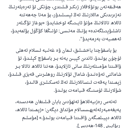
ھەقىقەتەن بوتۇلاقلار زىكىر قىلىندى، چۈنكى ئۇ ئەرەبلەرنىڭ
نەزىرىدىكى ماللارنىڭ ئەڭ ئېسىلىدۇر، بۇ مەنا جەھەتتە
ئاللاھ تائالانىڭ مۇنۇ ئايىتىگە ئوخشايدۇ
:
«بوغاز تۆگىلەر
تاشلىۋېتىلگەندە» بۇنىڭ مەنىسى: ئۇنىڭغا كۆڭۈل بۆلمەيدۇ،
ئەھمىيەت بەرمەيدۇ
".
بۇ باسقۇچتا ياخشىلىق، ئىمان ۋە غەلىبە ئىسلام ئەھلى
ئۈچۈن بولىدۇ، ئاندىن كېيىن يەنە بىر باسقۇچ كېلىدۇ، ئۇ
ۋاقىتتا مۆمىنلەرنىڭ سانى ئازلايدۇ، ھەتتا ئاللاھ تائالا بىر
شامالنى ئەۋەتىدۇ، شامال ئۇلارنىڭ روھلىرىنى قەبزى قىلىدۇ،
زېمىندا پەقەت ئىنسانلارنىڭ ئەڭ ئەسكىلىرى قالىدۇ،
شۇلارنىڭ ئۈستىگە قىيامەت بولىدۇ
.
110845 - نومۇرلۇق سوئالنىڭ جاۋابى
ئەنەس رەزىيەللاھۇ ئەنھۇدىن بايان قىلىنغان ھەدىستە،
ئائىلىنى ساقلاپ قالدى
پەيغەمبەرئەلەيھىسسالام مۇنداق دېگەن
:
«زېمىندا ئاللاھ،
ئاللاھ دېيىلمىگەن ۋاقىتتا قىيامەت بولىدۇ.» [مۇسلىم
ئۇممەتكە جاۋاپ بېرىشىمىزگە ياردەم قىلىڭ
رىۋايىتى 148-ھەدىس].