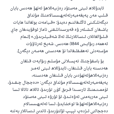
پەيغەمبەرئەلەيھىسسالام مۇنداق دېگەن:
ئابدۇللاھ ئىبنى مەسئۇد رەزىيەللاھۇ ئەنھۇ ھەدىس بايان
ياخشىلىققا باشلارپ قويغان كىشى قىلغۇچىغا
ئوخشاش ساۋاپقا ئېرىشىدۇ
قىلىپ مەن پەيغەمبەرئەلەيھىسسالامنىڭ مۇنداق
دېگەنلىكىنى ئاڭلىغانتىم دەيدۇ
:
«قىيامەت بولغاندا ھايات
مۇسلىم رىۋايەت قىلغان (1893) ھەدىس
ياشىغان كىشىلەر ۋە قەبرىستانلىقنى ناماز ئوقۇيدىغان جاي
قىلىۋالغانلار، ئىنسانلارنىڭ ئەڭ شەقىيلىرىدۇر
.
» [ئىمام
ئىئائە
ئەھمەد رىۋايىتى 3844-ھەدىس. شەيخ ئەرناۋۇت
مۇسنەدنى تەھقىقلىغاندا نۇ ھەدىسنى ھەسەن دېگەن]
.
بۇ باسقۇچنىڭ تەپسىلاتى مۇسلىم رىۋايەت قىلغان
ھەدىستە بايان قىلىنغان، ئابدۇللاھ ئىبنى ئەمىر
رەزىيەللاھۇئەنھۇدىن بايان قىلىنغان ھەدىستە،
پەيغەمبەرئەلەيھىسسالام مۇنداق دېگەن
:
«دەججال چىقىدۇ،
ئۈممىتىمنىڭ ئارىسىدا قىرىق كۈن تۇرىدۇ، ئاللاھ تائالا ئىسا
ئىبنى مەريەمنى ئەۋەتىدۇ، ئۇ ئۇرۋە ئىبنى مەسئۇد
رەزىيەللاھۇئەنھۇغا ئوخشايدۇ، ئىسا ئەلەيھىسسالام
دەججالنى ئىزدەپ تېپىپ ئۆلتۈرىدۇ، ئاندىن ئىنسانلار يەتتە