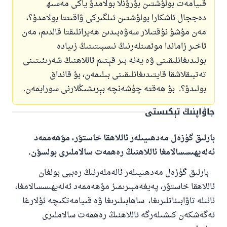
قىيامەت بولۇشتىن بۇرۇنلا بولامدۇ ياكى مەسىھ
دەججال ئاشكارا بولۇشتىن ئىلگىركى ۋاقىتتا بولامدۇ؟،
مەن مۇشۇ نۇقتىلار سەۋەبىدىن ھەيرانلىقتا قالدىم، مەن
ئاخىر زاماندا موئ‍مىنلەرنىڭ نىسبىتىنىڭ زىيادە
بولىدىغانلىقىنى ۋە يەنە بىر قېتىم ئاللاھنىڭ شەرىئىتىنى
تەتبىقلاشقا قايتىدىغانلىقىنى بىلىمەن، بۇ قانداق
بولىدۇ؟
.
بۇ ھەقتە چۈشەنچە بېرىشىڭلارنى سورايمەن.
جاۋاپنىڭ تېكىستى
بارلىق گۈزەل مەدھىيىلەر ئاللاھقا خاستۇر، مۇھەممەد
ئەلەيھىسسالامغا ئاللاھنىڭ رەھمەت سالاملىرى بولسۇن.
بارلىق گۈزەل مەدھىيىلەر ئالەملەرنىڭ رەببى بولغان
ئاللاھقا خاستۇر، پەيغەمبىرىمىز مۇھەممەد ئەلەيھىسسالامغا،
ئائىلە تاۋابىئاتلىرىغا، ساھابىلىرىغا ۋە قىيامەتكىچە ئۇلارغا
ئەگەشكەن كىشىلەرگە ئاللاھنىڭ رەھمەت سالاملىرى