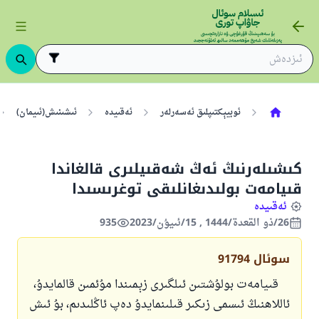
ئوبيېكتىپلىق ئەسەرلەر
ئەقىيدە
ئىشىنىش(ئىيمان)
كىشىلەرنىڭ ئەڭ شەقىيلىرى قالغاندا
قىيامەت بولىدىغانلىقى توغرىسىدا
ئەقىيدە
26/ذو القعدة/1444 , 15/ئىيۇن/2023
935
سوئال
91794
قىيامەت بولۇشتىن ئىلگىرى زېمىندا مۇئ‍مىن قالمايدۇ،
ئاللاھنىڭ ئىسمى زىكىر قىلىنمايدۇ دەپ ئاڭلىدىم، بۇ ئىش