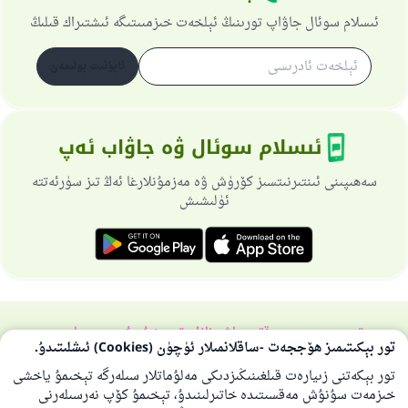
ئىسلام سوئال جاۋاپ تورىنىڭ ئېلخەت خىزمىىتىگە ئىشتىراك قىلىڭ
ئابۇنىت بولىمەن
ئىسلام سوئال ۋە جاۋاب ئەپ
سەھىپىنى ئىنتىرنىتسىز كۆرۈش ۋە مەزمۇنلارغا ئەڭ تىز سۈرئەتتە
ئۈلىشىش
تورسەھىپىسى ھەققىدە
باش نازارەتچى
خۇسۇسىي سىياسەت
تور بېكىتىمىز ھۆججەت -ساقلانمىلار ئۈچۈن (Cookies) ئىشلىتىدۇ.
بارلىق ھوقۇق ئىسلام سوئال-جاۋاپ تورىغا مەنسۇپتۇر 1997-2025 ©
تور بېكەتنى زىيارەت قىلغىنىڭىزدىكى مەلۇماتلار سىلەرگە تېخىمۇ ياخشى
خىزمەت سۇنۇش مەقسىتىدە خاتىرلىنىدۇ، تېخىمۇ كۆپ نەرسىلەرنى