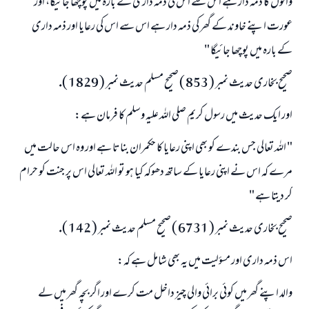
والوں كا ذمہ دار ہے اس سے اس كى ذمہ دارى كے بارہ ميں پوچھا جائيگا، اور
عورت اپنے خاوند كے گھر كى ذمہ دار ہے اس سے اس كى رعايا اور ذمہ دارى
كے بارہ ميں پوچھا جائيگا "
صحيح بخارى حديث نمبر ( 853 ) صحيح مسلم حديث نمبر ( 1829 ).
اور ايك حديث ميں رسول كريم صلى اللہ عليہ وسلم كا فرمان ہے:
" اللہ تعالى جس بندے كو بھى اپنى رعايا كا حكمران بناتا ہے اور وہ اس حالت ميں
مرے كہ اس نے اپنى رعايا كے ساتھ دھوكہ كيا ہو تو اللہ تعالى اس پر جنت كو حرام
كر ديتا ہے "
صحيح بخارى حديث نمبر ( 6731 ) صحيح مسلم حديث نمبر ( 142 ).
اس ذمہ دارى اور مسؤليت ميں يہ بھى شامل ہے كہ:
والد اپنے گھر ميں كوئى برائى والى چيز داخل مت كرے اور اگر بچہ گھر ميں لے