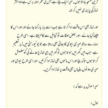
ترين مسجد جاتا ہوں, ميرا ايك بيٹا ہے جس كى عمر سولہ برس ہے وہ اكثر
نماز كى پابندى نہيں كرتا.
اور نماز بھى اس وقت ادا كرتا ہے جب اسے بار بار كہا جائے اور اور اس كا
پيچھا كيا جائے، اور بعض اوقات تو تجاہل سے كام ليتا ہے، اسى طرح
ہمارے ساتھ ميرى بيوى كا بھائى بھى رہتا ہے جو يونيورسٹى ميں زير تعليم
ہے، جب ميں گھر ميں ہوتا ہوں تو گھر ميں ہى نماز پڑھانے كى كوشش
كرتا ہوں تا كہ بيٹا اور اس ماموں بھى نماز ادا كر ليں، اور اسى طرح بيوى اور
ميرى دونوں بيٹياں بھى وقت پر نماز ادا كريں.
ميرا سوال يہ ہے كہ:
اول: