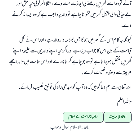
آئے تو وہ اسے گھر ميں ركھنے كى اجازت مت دے، مثلا اگر كوئى بچہ فحش اور
بےحيائى والى چينل گھر ميں لگوانا چاہے تو والد پر واجب ہے كہ وہ ايسا نہ كرنے
دے.
كيونكہ يہ كام اس كے گھر ميں ہو گا جس كا ذمہ دار والد ہے، اور اس نے كل
قيامت كے دن اس كا جواب دينا ہے اور اگر بچہ اپنے والدين سے عليحدہ اپنے
گھر ميں منتقل ہو جاتا ہے تو وہ جو چاہے كرتا پھرے اور اس حالت ميں والد اچھے
طريقہ سے وعظ و نصيحت كرے.
اللہ تعالى سے ہم دعا گو ہيں كہ وہ آپ كو سيدھى راہ كى توفيق نصيب فرمائے.
واللہ اعلم .
اولاد کی تربیت
نماز با جماعت کے احکام
ماخذ
:
الاسلام سوال و جواب