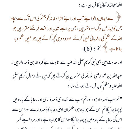
اللہ سبحانہ و تعالى كا فرمان ہے:
اے ايمان والو اپنے آپ اور اپنے افراد خانہ كو جہنم كى اس آگ سے بچاؤ
جس كا ايندھن لوگ اور پتھر ہيں، جس پر ايسے شديد اور سخت فرشتے مقرر ہيں جو
اللہ كے حكم كى نافرمانى نہيں كرتے، اور وہ وہى كچھ كرتے ہيں جو انہيں حكم ديا
جاتا ہے
التحريم ( 6 ).
اور حديث ميں بھى نبى كريم صلى اللہ عليہ سے ثابت ہے كہ والدين ذمہ دار ہيں:
عبد اللہ بن عمر رضى اللہ تعالى عنہما بيان كرتے ہيں كہ ميں نے رسول كريم صلى
اللہ عليہ وسلم كو يہ فرماتے ہوئے سنا:
" تم سب ذمہ دار ہو، اور تم سب سے تمہارى ذمہ دارى اور رعايا كے بارہ ميں
پوچھا جائيگا تم اس كے جوابدہ ہو، حكمران اپنى رعايا كا ذمہ دار ہے اور اس سے
اس كى رعايا كے بارہ ميں پوچھا جائيگا وہ اس كا جوابدہ ہے، اور مرد اپنے گھر