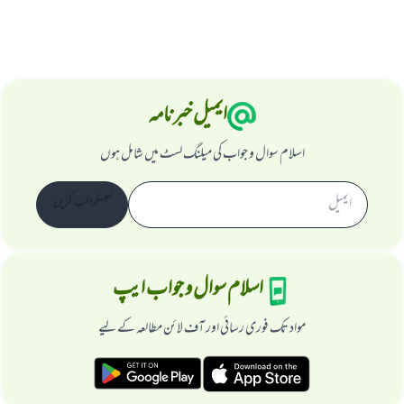
ایمیل خبرنامہ
اسلام سوال و جواب کی میلنگ لسٹ میں شامل ہوں
سبسکرائب کریں
اسلام سوال و جواب ایپ
مواد تک فوری رسائی اور آف لائن مطالعہ کے لیے