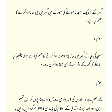
گھر كے نزديك مسجد نہ ہونے كى صورت ميں گھر ميں ہى نماز ادا كرنے كا
حكم كيا ہے ؟
دوم:
مسجد كى بجائے گھر ميں نماز باجماعت ادا كرنے كا حكم كيا ہے تا كہ يقين كيا
جا سكے كہ گھر كے افراد نے بھى نماز ادا كر لى ہے ؟
سوم:
مجھے علم ہے كہ والدين كى ذمہ دارى ہے كہ وہ اپنے بچوں كو دينى تعليم
ديں، اور اللہ سبحانہ و تعالى كے احكام كى پابندى كا التزام كروائيں، ميں يہ