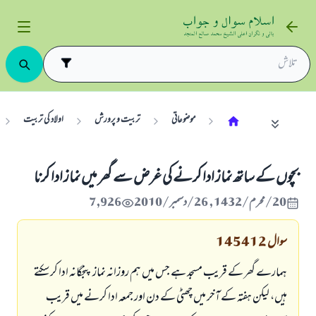
موضوعاتی
تربیت و پرورش
اولاد کی تربیت
بچوں كے ساتھ نماز ادا كرنے كى غرض سے گھر ميں نماز ادا كرنا
20/محرم/1432 , 26/دسمبر/2010
7,926
سوال
145412
ہمارے گھر كے قريب مسجد ہے جس ميں ہم روزانہ نماز پنجگانہ ادا كر سكتے
ہيں، ليكن ہفتہ كے آخر ميں چھٹى كے دن اور جمعہ ادا كرنے ميں قريب