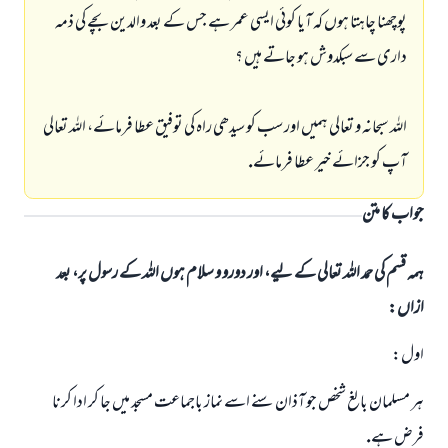
پوچھنا چاہتا ہوں كہ آيا كوئى ايسى عمر ہے جس كے بعد والدين بچے كى ذمہ
دارى سے سبكدوش ہو جاتے ہيں ؟
اللہ سبحانہ و تعالى ہميں اور سب كو سيدھى راہ كى توفيق عطا فرمائے، اللہ تعالى
آپ كو جزائے خير عطا فرمائے.
جواب کا متن
ہمہ قسم کی حمد اللہ تعالی کے لیے، اور دورو و سلام ہوں اللہ کے رسول پر، بعد
ازاں:
اول:
ہر مسلمان بالغ شخص جو آذان سنے اسے نماز باجماعت مسجد ميں جا كر ادا كرنا
فرض ہے.