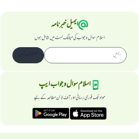
ایمیل خبرنامہ
اسلام سوال و جواب کی میلنگ لسٹ میں شامل ہوں
سبسکرائب کریں
اسلام سوال و جواب ایپ
مواد تک فوری رسائی اور آف لائن مطالعہ کے لیے