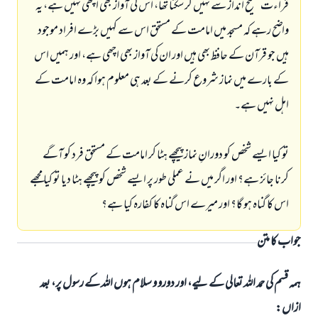
قراءت صحیح انداز سے نہیں کر سکتا تھا، اس کی آواز بھی اچھی نہیں ہے، یہ
واضح رہے کہ مسجد میں امامت کے مستحق اس سے کہیں بڑے افراد موجود
ہیں جو قرآن کے حافظ بھی ہیں اور ان کی آواز بھی اچھی ہے، اور ہمیں اس
کے بارے میں نماز شروع کرنے کے بعد ہی معلوم ہوا کہ وہ امامت کے
اہل نہیں ہے۔
تو کیا ایسے شخص کو دورانِ نماز پیچھے ہٹا کر امامت کے مستحق فرد کو آگے
کرنا جائز ہے؟ اور اگر میں نے عملی طور پر ایسے شخص کو پیچھے ہٹا دیا تو کیا مجھے
اس کا گناہ ہو گا؟ اور میرے اس گناہ کا کفارہ کیا ہے؟
جواب کا متن
ہمہ قسم کی حمد اللہ تعالی کے لیے، اور دورو و سلام ہوں اللہ کے رسول پر، بعد
ازاں: