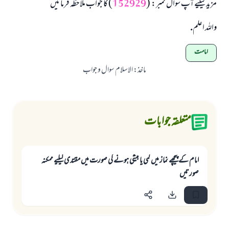
مزید کیلیے آپ سوال نمبر: (
152929
) کا جواب ملاحظہ فرمائیں
واللہ اعلم.
امامت
ماخذ
:
الاسلام سوال و جواب
متعلقہ جوابات
امام کے پیچھے نماز میں کمی یا بیشی ہونے کی صورت میں مقتدی کیلیے ممکنہ
صورتیں