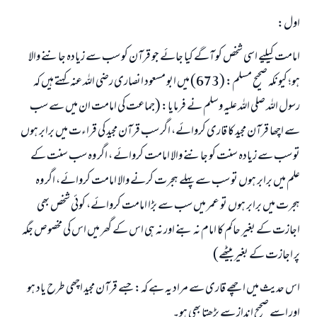
اول:
امامت کیلیے اسی شخص کو آگے کیا جائے جو قرآن کو سب سے زیادہ جاننے والا
ہو؛ کیونکہ صحیح مسلم: (673) میں ابو مسعود انصاری رضی اللہ عنہ کہتے ہیں کہ
رسول اللہ صلی اللہ علیہ وسلم نے فرمایا: (جماعت کی امامت ان میں سے سب
سے اچھا قرآن مجید کا قاری کروائے، اگر سب قرآن مجید کی قراءت میں برابر ہوں
تو سب سے زیادہ سنت کو جاننے والا امامت کروائے ، اگر وہ سب سنت کے
علم میں برابر ہوں تو سب سے پہلے ہجرت کرنے والا امامت کروائے، اگر وہ
ہجرت میں برابر ہوں تو عمر میں سب سے بڑا امامت کروائے، کوئی شخص بھی
اجازت کے بغیر حاکم کا امام نہ بنے اور نہ ہی اس کے گھر میں اس کی مخصوص جگہ
پر اجازت کے بغیر بیٹھے)
اس حدیث میں اچھے قاری سے مراد یہ ہے کہ: جسے قرآن مجید اچھی طرح یاد ہو
اور اسے صحیح انداز سے پڑھتا بھی ہو۔