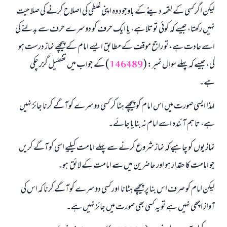
لیکن اگر کسی کے لقمہ دینے کے باوجود وہ اپنی غلطی کی اصلاح کرنے کی صلاحیت
نہیں رکھتا، جیسے کہ کوئی توتلا ہے، یا ایک حرف کو دوسرے حرف سے بدلنے کی
اسے عادت ہے، تو راجح موقف کے مطابق ایسے امام کے پیچھے نماز درست ہو
گی، جیسے کہ پہلے سوال نمبر: (
146489
) کے جواب میں تفصیل گزر چکی
ہے۔
لہذا ایسی صورت میں اس امام کو پیچھے ہٹا کر کسی دوسرے کو آگے کرنا جائز نہیں
ہے، تاہم آئندہ اسے امام نہ بنایا جائے۔
نمازیوں کو چاہیے کہ نماز شروع کرنے سے پہلے امامت کیلیے اسی کو آگے کریں
جو امامت کا حقدار ہو اور حاضرین میں سے امامت کے لائق ہو۔
لیکن امام کو صرف اس بنا پر پیچھے ہٹانا اور کسی دوسرے کو آگے کرنا کہ اس کی
آواز اچھی نہیں ہے تو یہ کسی بھی صورت میں جائز نہیں ہے۔