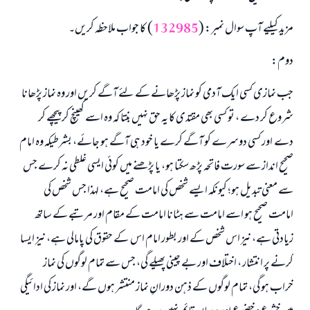
مزید کیلیے آپ سوال نمبر: (
132985
) کا جواب ملاحظہ کریں۔
دوم:
جب نمازی کسی ایک آدمی کو نماز پڑھانے کے لئے آگے کریں اور وہ نماز پڑھانا
شروع کر دے ، تو کسی بھی مقتدی کا یہ حق نہیں بنتا کہ وہ اسے کھینچ کر پیچھے کر
دے اور کسی دوسرے کو آگے کرے یا خود ہی آگے ہو جائے، بشرطیکہ وہ امام
صحیح انداز سے سورت فاتحہ پڑھ سکتا ہو، یا پڑھنے میں کوئی ایسی غلطی نہ کرے جس
سے معنی تبدیل ہو؛ کیونکہ ایسے شخص کی امامت صحیح ہے، لہذا جس شخص کی
امامت صحیح ہو اسے امامت سے ہٹانا امامت کے مقام اور مرتبے کے ساتھ
زیادتی ہے، نیز اس شخص کے اور بطور امام اس کے حقوق کی پامالی ہے، نیز ایسا
کرنے پر انتشار ، اختلاف اور بے چینی پھیلے گی، جس سے تمام لوگوں کی نماز
خراب ہو گی، تمام لوگوں کے ذہن دورانِ نماز منتشر ہوں گے، اور نماز کی ادائیگی
جواب نمبر 110845 نے نکاح ٹوٹنے سے بچایا۔