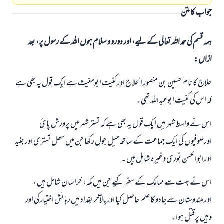
جواب کا متن
ہمہ قسم کی حمد اللہ تعالی کے لیے، اور دورو و سلام ہوں اللہ کے رسول پر، بعد
ازاں:
حلاج کا نام حسین بن منصور الحلاج اور کنیت ابومغیث ہے ایک قول یہ بھی ہے
کہ اس کی کنیت ابوعبداللہ تھی ۔
اس نے واسط شہر میں ایک قول یہ بھی ہے کہ تستر شہر میں پرورش پائ
اورصوفیوں کی ایک جماعت کے ساتھ میل جول رکھا جن میں سھل تستری اور جنید
اورابوالحسن نوری وغیرہ شامل ہيں ۔
اس نے بہت سے ممالک کے سفر کیے جن میں مکہ ، خراسان شامل ہیں ،
اورھندوستان سےجادو کا علم حاصل کیا اوربالآخر بغداد میں رہائش اختیار کی اور
وہیں پرقتل ہوا ۔