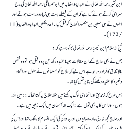
ابن کثير رحمہ اللہ تعالی نے البدایۃ والنھایۃ میں ابوعمرمالکی رحمہ اللہ تعالی کی مدح
سرائ کرتے ہوۓ کہا ہے کہ ان کے فیصلے بہت ہی زیادہ درست ہوتے اور
انہوں نے ہی حسین بن منصورالحلاج کوقتل کیا ۔ ا ھـ دیکھیں البدایۃ والنھایۃ ( 11
/ 172 ) ۔
شیخ الاسلام ابن تیمیۃ رحمہ اللہ تعالی کا کہنا ہے کہ :
جس نے بھی حلاج کے ان مقالات جیسا عقیدہ رکھا جن پروہ قتل ہوا تووہ شخص
بالاتفاق کافراور مرتد ہے اس لیے کہ حلاج کومسلمانوں نےحلول اوراتحاد
وغیرہ کا عقیدہ رکھنے کی بنا پرقتل کیا تھا ۔
جس طرح کہ زندیق اوراتحادی لوگ یہ کہتے ہیں مثلا حلا ج یہ کہتا تھا کہ :: میں اللہ
ہوں ، اور اس کا یہ بھی قول ہے : ایک الہ آسمان میں ایک زمین میں ہے ۔
اورحلاج کچھ خارق عادت چیزوں اور جادو کی کئ ایک اقسام کا مالک تھا اوراس کی