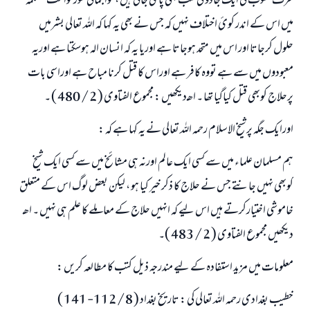
طرف منسوب کئ ایک جادو کی کتب بھی پائ جاتی ہیں ، تواجمالی طورتوامت مسلمہ
میں اس کے اندر کوئ اختلاف نہيں کہ جس نے بھی یہ کہا کہ اللہ تعالی بشرمیں
حلول کرجاتا اور اس میں متحد ہوجاتا ہے اوریا یہ کہ انسان الہ ہوسکتا ہے اوریہ
معبودوں میں سے ہے تووہ کافر ہے اوراس کا قتل کرنا مباح ہے اوراسی بات
پرحلاج کوبھی قتل کیاگیا تھا ۔ اھـ دیکھیں : مجموع الفتاوی ( 2 / 480 ) ۔
اورایک جگہ پرشیخ الاسلام رحمہ اللہ تعالی نے یہ کہا ہے کہ :
ہم مسلمان علماء میں سے کسی ایک عالم اورنہ ہی مشائخ میں سے کسی ایک شیخ
کوبھی نہیں جانتے جس نے حلاج کا ذکر خیر کیا ہو ، لیکن بعض لوگ اس کے متعلق
خاموشی اختیارکرتے ہيں اس لیے کہ انہیں حلاج کے معاملے کا علم ہی نہیں ۔ اھـ
دیکھیں مجموع الفتاوی ( 2 / 483 )۔
معلومات میں مزید استفادہ کے لیے مندرجہ ذیل کتب کا مطالعہ کریں :
خطیب بغدادی رحمہ اللہ تعالی کی : تاریخ بغداد ( 8 / 112- 141 )