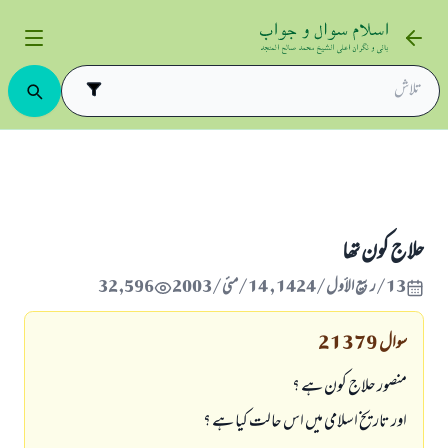
حلاج کون تھا
13/ربيع الأول/1424 , 14/مئی/2003
32,596
سوال
21379
منصور حلاج کون ہے ؟
اور تاریخ اسلامی میں اس حالت کیا ہے ؟