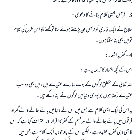
جواب تھا کہ اگر اس کا یہ عقیدہ تھا تووہ کافر ہے ۔ اھـ
3 - قرآن جیسی کلام بنانے کا دعوی :
حلاج نے ایک قاری کوقرآن مجید پڑھتے ہوۓ سنا توکہنے لگا اس طرح کی کلام
تومیں بھی بنا سکتا ہوں ۔
4 - کفریہ اشعار :
اس کے کچھ اشعار کا ترجمہ یہ ہے :
اللہ تعالی کے متعلق لوگوں کے بہت سارے عقیدے ہیں ، میں بھی وہ سب
عقیدے رکھتا ہوں جو پوری دنیا میں لوگوں نے اپنا رکھے ہیں ۔
یہ اس کی ایک ایسی کلام ہے جس میں اس نے دنیامیں پاۓ جانے والےگمراہ
جواب نمبر 110845 نے نکاح ٹوٹنے سے بچایا۔
فرقوں میں پاۓ جانے والے ہرقسم کے کفر کا اقرار اوراعتراف کیا ہے کہ اس
کا بھی وہی کفریہ عقیدہ ہے ، لیکن اس کے باوجود یہ ایک کلام ہے جس میں
امت مسلمہ کے واسطے جوابات پیش کرنے کے لیے ہماری مدد کریں