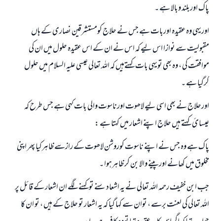
پاک اوربلند وبالا ہے ۔
اوریہی وہ عقیدہ اوربات ہے جس نے حلاج کومستشرقین نصاری کے ہاں
مقبولیت سے نوازا اس لیے کہ اس نے ان کے اس عقیدہ حلول میں ان کی
موافقت کی ، وہ بھی تویہی بات کہتےہیں کہ اللہ تعالی عیسی علیہ السلام میں حلول
کرگيا ہے ۔
اورحلاج نے بھی اسی لیے لاھوت اورناسوت والی بات کہی ہے جس طرح کہ
عیسا‏ئ کہتے ہيں حلاج اپنے اشعار میں کہتا ہے :
پاک ہے وہ جس نے اپنے ناسوت کوروشن لاھوت کے رازسے ظاہرکیا پھر اپنی
مخلوق میں کھانے اورپینے والا بن کر ظاہرہوا ۔
جب ابن خفیف رحمہ اللہ تعالی نے یہ اشعاد سنے توکہنے لگے ان اشعار کے قائل پر
اللہ تعالی کی لعنت برسے ، توان سے کہا گيا کہ یہ اشعار تو حلاج کے ہیں ، تو ان کا