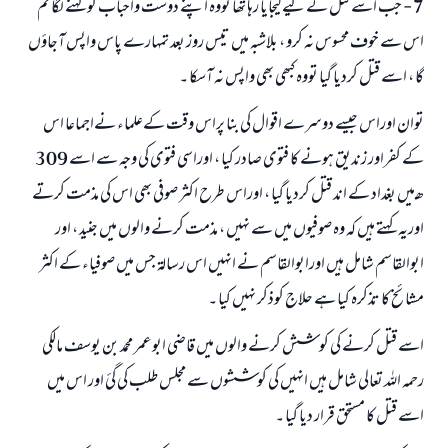
7 - جب اسے قتل کے لیے لیجایا رہا تھا تووہ اپنے دوست واحباب کو کہنے لگا تم
اس سے خوف محسوس نہ کرو ، بلاشبہ میں تیس روز بعد تمہارے پاس واپس آجاؤں
گا ، اسے قتل کردیا گیا تووہ کبھی بھی واپس نہ آسکا ۔
توان اوراس جیسے دوسرے اقوال کی بنا پراس وقت کےعلماء نےاجماعا اس
کے کفراور زندیق ہونے کا فتوی صادر کیا ، اوراسی فتوی کی وجہ سے اسے 309
ھـ میں بغداد کے اند قتل کردیا گيا ، اوراس طرح اکثر صوفی بھی اس کی مذمت کرتے
اوریہ کہتے ہیں کہ وہ صوفیوں میں سے نہیں ، مذمت کرنے والوں میں جنید ، اور
ابوالقاسم شامل ہیں اورابوالقاسم نے انہیں اس رسالۃ جس میں صوفیاء کے اکثر
مشائخ کا تذکرہ کیا ہے حلاج کوذکر نہیں کیا ۔
اسے قتل کرنے کی کوشش کرنے والوں میں قاضی ابوعمر محمد بن یوسف مالکی
رحمہ اللہ تعالی شامل ہیں انہیں کی کوششوں سے مجلس طلب کی گئ اور اس میں
اسے قتل کا مستحق قرار دیا گیا ۔