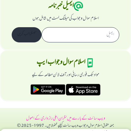
ایمیل خبرنامہ
اسلام سوال و جواب کی میلنگ لسٹ میں شامل ہوں
سبسکرائب کریں
اسلام سوال و جواب ایپ
مواد تک فوری رسائی اور آف لائن مطالعہ کے لیے
ویب سائٹ کے بارے میں
نگران اعلی
راز داری کے اصول
جملہ حقوق اسلام سوال و جواب ویب سائٹ کیلیے محفوظ ہیں۔ 1997-2025 ©