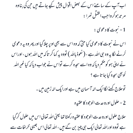
اب آپ کے سامنے اس کے بعض اقوال پیش کیے جاتے ہیں جن کی بنا وہ
مرتدہوکر واجب القتل ٹھرا :
1 - نبوت کا دعوی :
اس نے نبوت کا دعوی کیا حتی کہ وہ اس سے بھی اوپر چلا گیا اور پھر وہ یہ دعوی
کرنے لگا یہ وہ ہی اللہ ہے ، ( نعوذباللہ ) تووہ یہ کہا کرتا کہ میں اللہ ہوں ، اوراس
نے اپنی بہو کوحکم دیا کہ وہ اسے سجدہ کرے تواس نے جواب دیا کہ کیا غیراللہ
کوبھی سجدہ کیا جاتا ہے ؟
توحلاج کہنے لگا ایک الہ آسمان میں ہے اورایک الہ زمین میں ۔
2 - حلول اوروحدت الوجود کا عقیدہ
حلاج حلول اوروحدت الوجود کا عقیدہ رکھتا تھا یعنی اللہ تعالی اس میں حلول کرگيا
ہے تووہ اوراللہ تعالی ایک ہی چیز بن گۓ ہیں ، اللہ تعالی اس جیسی خرافات سے