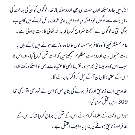
انڈیا میں جادو سیکھا اوریہ بہت ہی حیلے اوردھوکہ باز تھا ، لوگو ں کو ان کی جہالت کی
بنا پربہت سے لوگوں کودھوکہ دیا اورانہیں اپنی طرف مائل کرنے میں کامیاب
ہوگيا حتی کہ لوگوں نے سمجھنا شروع کردیا کہ یہ اللہ تعالی کا بہت بڑا ولی ہے ۔
عام مستشرقین ( وہ کافر جومسلمانوں کا لبادہ اوڑھے ہوۓ ہیں ) کے ہاں یہ
بہت مقبول ہے اوروہ اسے مظلوم سمجھتے ہيں کہ اسے قتل کردیاگیا ، اور اس کا
سبب اس کا وہ عیسا‏ئ کلام اورتقریبا انہی کا عقیدہ ہے جس کا اعتقاد رکھتا تھا ،
اس کے عقیدہ کا بیان آگے چل کر ذکر کیا جاۓ گا ۔
بغداد میں اسے زندیق اور کافر ہونے کی بنا پرجس کا اس نے خود بھی اقرار کیا تھا
309 ھ میں قتل کردیا گیا ۔
اوراس وقت کے علماء کرام نے اس کے قتل پراجماع کرلیا تھا کہ اس کے
کفافراورزندیق ہونے کی بنا پریہ واجب القتل ہے ۔