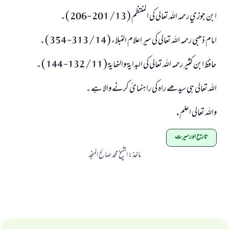
ابن جوزي رحمہ اللہ تعالی کی المنتظم ( 13/ 201 -206 ) ۔
امام ذھبی رحمہ اللہ تعالی کی سیر اعلام النبلاء ( 14 / 313- 354 ) ۔
حافظ ابن کثیر رحمہ اللہ تعالی کی البدایۃ والنھايۃ ( 11 / 132- 144 ) ۔
اللہ تعالی ہی سیدھے راہ کی راہنمائ کرنے والا ہے ۔
واللہ تعالی اعلم .
تاریخ اورسیرت
ماخذ
:
الشیخ محمد صالح المنجد