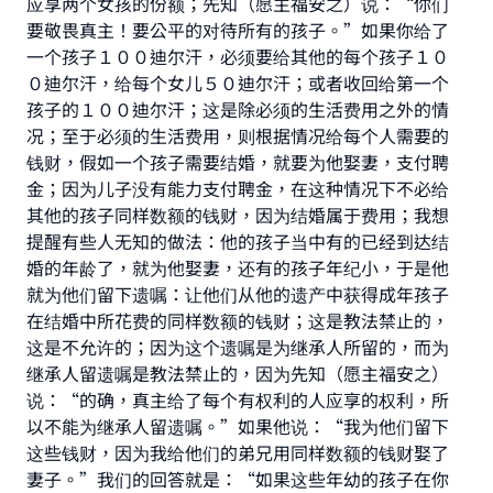
应享两个女孩的份额；先知（愿主福安之）说：“你们
要敬畏真主！要公平的对待所有的孩子。”如果你给了
一个孩子１００迪尔汗，必须要给其他的每个孩子１０
０迪尔汗，给每个女儿５０迪尔汗；或者收回给第一个
孩子的１００迪尔汗；这是除必须的生活费用之外的情
Make an impact on millions of lives
况；至于必须的生活费用，则根据情况给每个人需要的
with your contribution today
钱财，假如一个孩子需要结婚，就要为他娶妻，支付聘
金；因为儿子没有能力支付聘金，在这种情况下不必给
Your support is crucial for our mission.
其他的孩子同样数额的钱财，因为结婚属于费用；我想
The Prophet (ﷺ) said:
提醒有些人无知的做法：他的孩子当中有的已经到达结
"A person who leads others to doing what is
婚的年龄了，就为他娶妻，还有的孩子年纪小，于是他
good will earn the same reward as those who do
就为他们留下遗嘱：让他们从他的遗产中获得成年孩子
it."
在结婚中所花费的同样数额的钱财；这是教法禁止的，
这是不允许的；因为这个遗嘱是为继承人所留的，而为
(MUSLIM, 1893)
继承人留遗嘱是教法禁止的，因为先知（愿主福安之）
说：“的确，真主给了每个有权利的人应享的权利，所
以不能为继承人留遗嘱。”如果他说：“我为他们留下
Support IslamQA
这些钱财，因为我给他们的弟兄用同样数额的钱财娶了
妻子。”我们的回答就是：“如果这些年幼的孩子在你