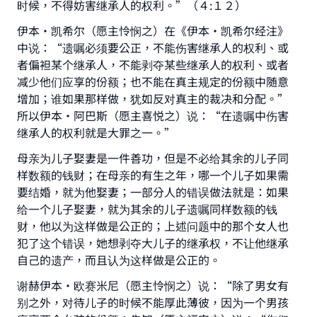
时候，不得妨害继承人的权利。”（４:１２）
伊本·凯希尔（愿主怜悯之）在《伊本·凯希尔经注》
中说：“遗嘱必须要公正，不能伤害继承人的权利、或
者偏袒某个继承人，不能剥夺某些继承人的权利、或者
减少他们应享的份额；也不能在真主规定的份额中随意
增加；谁如果那样做，犹如反对真主的裁决和分配。”
所以伊本·阿巴斯（愿主喜悦之）说：“在遗嘱中伤害
继承人的权利就是大罪之一。”
母亲为儿子娶妻是一件善功，但是不必给其余的儿子同
样数额的钱财；在母亲的有生之年，哪一个儿子如果需
要结婚，就为他娶妻；一部分人的错误做法就是：如果
给一个儿子娶妻，就为其余的儿子遗嘱同样数额的钱
财，他以为这样做是公正的；上述问题中的那个女人也
犯了这个错误，她想剥夺大儿子的继承权，不让他继承
自己的遗产，而且认为这样做是公正的。
谢赫伊本·欧赛米尼（愿主怜悯之）说：“除了男女有
别之外，对待儿子的时候不能厚此薄彼，因为一个男孩