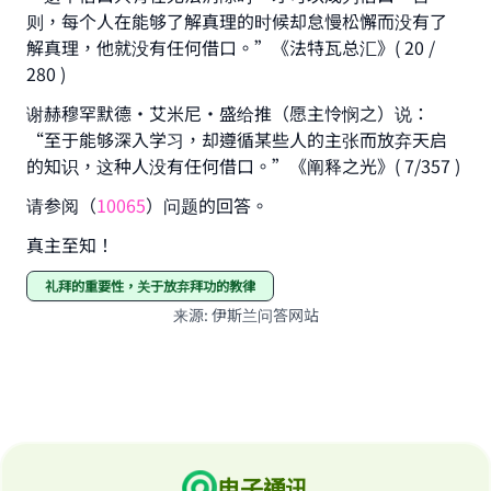
则，每个人在能够了解真理的时候却怠慢松懈而没有了
解真理，他就没有任何借口。”《法特瓦总汇》( 20 /
280 )
谢赫穆罕默德•艾米尼•盛给推（愿主怜悯之）说：
“至于能够深入学习，却遵循某些人的主张而放弃天启
的知识，这种人没有任何借口。”《阐释之光》( 7/357 )
请参阅（
10065
）问题的回答。
真主至知！
礼拜的重要性，关于放弃拜功的教律
来源
:
伊斯兰问答网站
电子通讯