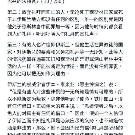
巴兹的法特瓦》( 10 / 250 )
第二：放弃礼拜而死亡的人，无论死于穆斯林国家或死
于非伊斯兰地方都没有任何的区别，唯一的区别就是因
他处于穆斯林当中而罪加一等，因为他每时每刻都会看
Make an impact on millions of lives
到人们礼拜，听到呼唤人们礼拜的宣礼声。
with your contribution today
第三：有的人也许信仰伊斯兰，但他生活在异教徒的国
家，对伊斯兰的要素和义务如礼拜等一无所知，此等人
Your support is crucial for our mission.
的情况犹如在远离知识和穆斯林的荒野或深山老林中生
活的人一样，不能被断定为悖逆，而且没有任何罪责，
The Prophet (ﷺ) said:
因为他可以把无知作为理由。
"A person who leads others to doing what is
good will earn the same reward as those who
伊斯兰的权威学者伊本•泰米业（愿主怜悯之）说：
do it."
“但是有些人对这些律例的一无所知是情有可原的，所
(MUSLIM, 1893)
以不能断定为叛教，除非他听到了使命，铁证如山，没
有任何借口。正如伟大的真主说：“派遣使者之后，以
免人们对真主有任何的借口。”因此，假如一个人信仰
了伊斯兰而不知道礼拜是必须应尽的义务，也不知道饮
Support IslamQA
酒是非法的，那么，他不会因为没有信仰礼拜是必须的
和饮酒是非法的而叛教，甚而不受任何惩罚，直至听到