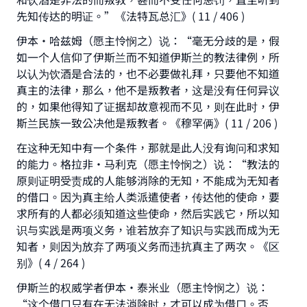
先知传达的明证。”《法特瓦总汇》( 11 / 406 )
伊本•哈兹姆（愿主怜悯之）说：“毫无分歧的是，假
如一个人信仰了伊斯兰而不知道伊斯兰的教法律例，所
以认为饮酒是合法的，也不必要做礼拜，只要他不知道
真主的法律，那么，他不是叛教者，这是没有任何异议
的，如果他得知了证据却故意视而不见，则在此时，伊
斯兰民族一致公决他是叛教者。《穆罕俩》( 11 / 206 )
在这种无知中有一个条件，那就是此人没有询问和求知
的能力。格拉非•马利克（愿主怜悯之）说：“教法的
原则证明受责成的人能够消除的无知，不能成为无知者
的借口。因为真主给人类派遣使者，传达他的使命，要
求所有的人都必须知道这些使命，然后实践它，所以知
识与实践是两项义务，谁若放弃了知识与实践而成为无
知者，则因为放弃了两项义务而违抗真主了两次。《区
别》( 4 / 264 )
伊斯兰的权威学者伊本•泰米业（愿主怜悯之）说：
“这个借口只有在无法消除时，才可以成为借口。否