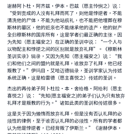
谢赫阿卜杜•阿齐兹•伊本•巴兹（愿主怜悯之）说：
“受到责成的人没有礼拜而死了，则他是悖逆者，不能
清洗他的尸体，不能为他站殡礼，也不能把他埋葬在穆
斯林的墓区，他的近亲也不能继承他的遗产，他的财产
全归穆斯林的国库所有，这是学者们最正确的主张，因
为先知（愿主福安之）在正确的圣训中说：“一个人与
以物配主和悖逆之间的区别就是放弃礼拜”。《穆斯林
圣训实录》辑录，又因为先知（愿主福安之）说：“我
们和他们之间的盟约就是礼拜，谁放弃了礼拜，他已经
叛教了。”伊玛目•艾哈迈德辑录，圣训学家认为传述
系统正确，这是柏雷德（愿主喜悦之）传述的圣训。
杰出的再传弟子阿卜杜拉•本•舍给格•阿给利（愿主
喜悦之）说：“先知(愿主福安之)的弟子们认为只有放弃
礼拜才是叛教的行为。”诸如此类的圣训和传述很多。
这是关于因为懒惰而放弃礼拜，但是没有否认礼拜的必
须性的律例，至于谁否认礼拜的必须性，所有的学者都
认为他是悖逆者，已经背叛了伊斯兰。”《谢赫伊本•