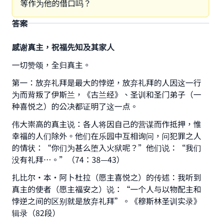
等作为他的借口吗？
答案
感谢真主，祝福先知及其家人
一切赞颂，全归真主。
第一：放弃礼拜是最大的悖逆，放弃礼拜的人因这一行
为而背叛了伊斯兰，《古兰经》、圣训和圣门弟子（一
种喜悦之）的公决都证明了这一点。
伟大崇高的真主说：各人将因自己的营谋而作抵押，惟
幸福的人们除外。他们在乐园中互相询问，问犯罪之人
的情状：“你们为甚么堕入火狱呢？”他们说：“我们
没有礼拜…。”（74：38—43）
扎比尔•本•阿卜杜拉（愿主喜悦之）的传述：我听到
真主的使者（愿主福安之）说：“一个人与以物配主和
悖逆之间的区别就是放弃礼拜”。《穆斯林圣训实录》
辑录（82段）