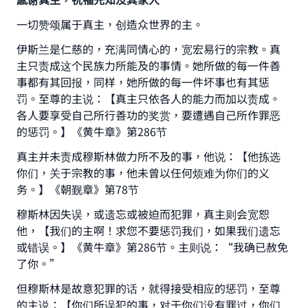
一切赞颂属于真主，创造众世界的主。
伊斯兰是仁慈的，充满同情心的，宽宏易行的宗教。真
主只责成这个民族力所能及的事情。她所做的每一件善
事都有其回报，同样，她所做的每一件坏事也有其惩
罚。至尊的主说：【真主只依各人的能力而加以责成。
各人要享受自己所行善功的奖赏，要遭遇自己所作罪恶
的惩罚。】《黄牛章》第286节
真主并未责成穆斯林做力所不及的事，他说：【他拣选
你们，关于宗教的事，他未曾以任何烦难为你们的义
务。】《朝觐章》第78节
穆斯林因失误，或遗忘或被迫而犯罪，真主则会宽恕
他，【我们的主啊！求您不要惩罚我们，如果我们遗忘
或错误。】《黄牛章》第286节。主则说：“我确已赦免
了你。”
但穆斯林是故意犯罪的话，就得接受相应的惩罚，至尊
的主说：【你们所误犯的事，对于你们没有罪过，你们