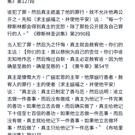
集》第127段
谁犯了罪，然后真主遮盖了他的罪行，就不允许他再公
Support IslamQA
开之。先知（求主赐福之，并使他平安）说：“每一个
穆斯林都会得到真主的宽恕，除了那些公开提及自己罪
行的人。”《穆斯林圣训集》第2990段
当人犯了罪，然后为之忏悔，真主就会赦宥他，你们的
主说：【你们的主，曾以慈悯为自己的责任。你们中谁
无知地作恶，然后悔过自新，真主必定赦宥谁，因为他
确是至赦的，确是至慈的。】《黄牛章》第54节
真主是慷慨大方，广赐宏恩的主宰，他厚赐行善者，赦
宥人的罪行，主的使者（求主赐福之，并使他平安）
说：“真主说：真主已制定了善与恶，然后说明：谁立
志做一件善事，而后没有做成，真主为他记下一件完美
的善功。如果他立志去做，而后确实做了，真主给她记
下十倍至七百倍的善功。如果他立志做一件恶事，而后
没有做，真主就给他记下一件善事。如果他立志做坏
事，然后做了，真主只给他记下一件恶事。”《布哈里
圣训集》第81段