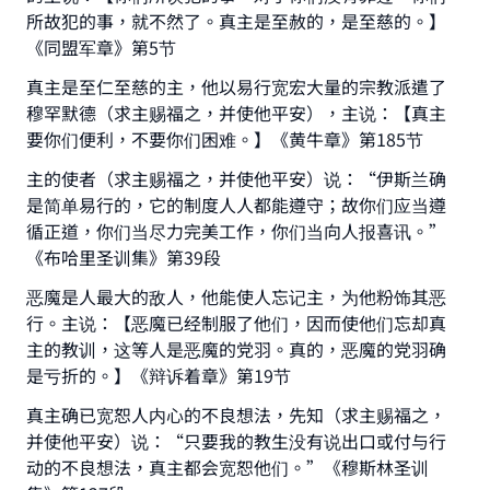
所故犯的事，就不然了。真主是至赦的，是至慈的。】
《同盟军章》第5节
真主是至仁至慈的主，他以易行宽宏大量的宗教派遣了
穆罕默德（求主赐福之，并使他平安），主说：【真主
要你们便利，不要你们困难。】《黄牛章》第185节
主的使者（求主赐福之，并使他平安）说：“伊斯兰确
是简单易行的，它的制度人人都能遵守；故你们应当遵
Make an impact on millions of lives
循正道，你们当尽力完美工作，你们当向人报喜讯。”
《布哈里圣训集》第39段
with your contribution today
恶魔是人最大的敌人，他能使人忘记主，为他粉饰其恶
Your support is crucial for our mission.
行。主说：【恶魔已经制服了他们，因而使他们忘却真
主的教训，这等人是恶魔的党羽。真的，恶魔的党羽确
The Prophet (ﷺ) said:
是亏折的。】《辩诉着章》第19节
"A person who leads others to doing what is
good will earn the same reward as those who
真主确已宽恕人内心的不良想法，先知（求主赐福之，
do it."
并使他平安）说：“只要我的教生没有说出口或付与行
(MUSLIM, 1893)
动的不良想法，真主都会宽恕他们。”《穆斯林圣训