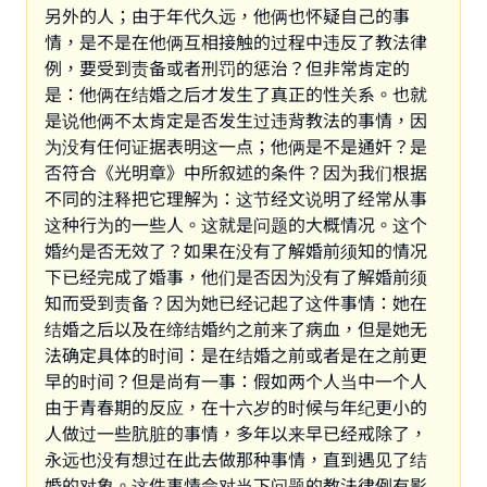
另外的人；由于年代久远，他俩也怀疑自己的事
情，是不是在他俩互相接触的过程中违反了教法律
例，要受到责备或者刑罚的惩治？但非常肯定的
是：他俩在结婚之后才发生了真正的性关系。也就
是说他俩不太肯定是否发生过违背教法的事情，因
为没有任何证据表明这一点；他俩是不是通奸？是
否符合《光明章》中所叙述的条件？因为我们根据
不同的注释把它理解为：这节经文说明了经常从事
这种行为的一些人。这就是问题的大概情况。这个
婚约是否无效了？如果在没有了解婚前须知的情况
下已经完成了婚事，他们是否因为没有了解婚前须
知而受到责备？因为她已经记起了这件事情：她在
结婚之后以及在缔结婚约之前来了病血，但是她无
法确定具体的时间：是在结婚之前或者是在之前更
早的时间？但是尚有一事：假如两个人当中一个人
由于青春期的反应，在十六岁的时候与年纪更小的
人做过一些肮脏的事情，多年以来早已经戒除了，
永远也没有想过在此去做那种事情，直到遇见了结
婚的对象。这件事情会对当下问题的教法律例有影