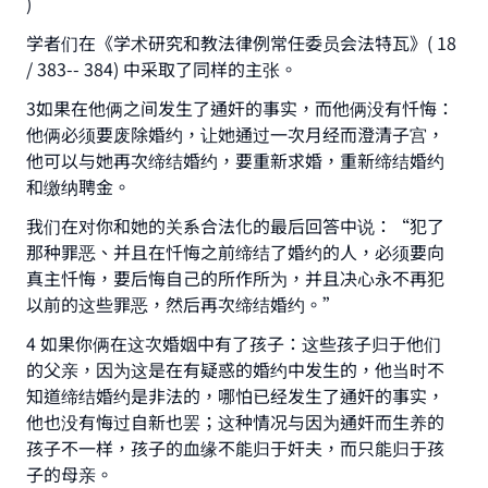
)
学者们在《学术研究和教法律例常任委员会法特瓦》( 18
/ 383-- 384) 中采取了同样的主张。
3如果在他俩之间发生了通奸的事实，而他俩没有忏悔：
他俩必须要废除婚约，让她通过一次月经而澄清子宫，
他可以与她再次缔结婚约，要重新求婚，重新缔结婚约
和缴纳聘金。
我们在对你和她的关系合法化的最后回答中说：“犯了
那种罪恶、并且在忏悔之前缔结了婚约的人，必须要向
真主忏悔，要后悔自己的所作所为，并且决心永不再犯
以前的这些罪恶，然后再次缔结婚约。”
4 如果你俩在这次婚姻中有了孩子：这些孩子归于他们
的父亲，因为这是在有疑惑的婚约中发生的，他当时不
知道缔结婚约是非法的，哪怕已经发生了通奸的事实，
他也没有悔过自新也罢；这种情况与因为通奸而生养的
孩子不一样，孩子的血缘不能归于奸夫，而只能归于孩
子的母亲。