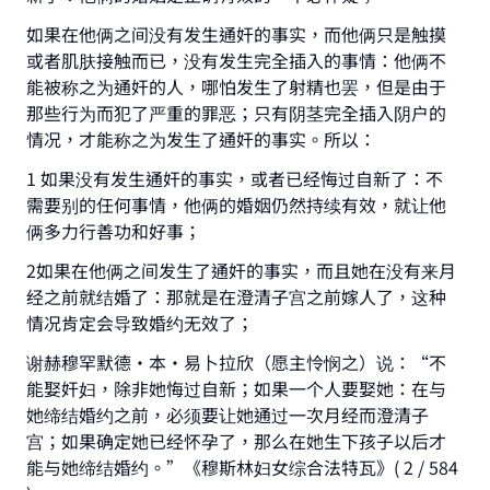
如果在他俩之间没有发生通奸的事实，而他俩只是触摸
或者肌肤接触而已，没有发生完全插入的事情：他俩不
能被称之为通奸的人，哪怕发生了射精也罢，但是由于
Make an impact on millions of lives
那些行为而犯了严重的罪恶；只有阴茎完全插入阴户的
情况，才能称之为发生了通奸的事实。所以：
with your contribution today
1 如果没有发生通奸的事实，或者已经悔过自新了：不
Your support is crucial for our mission.
需要别的任何事情，他俩的婚姻仍然持续有效，就让他
俩多力行善功和好事；
The Prophet (ﷺ) said:
"A person who leads others to doing what is
2如果在他俩之间发生了通奸的事实，而且她在没有来月
good will earn the same reward as those who
经之前就结婚了：那就是在澄清子宫之前嫁人了，这种
do it."
情况肯定会导致婚约无效了；
(MUSLIM, 1893)
谢赫穆罕默德•本•易卜拉欣（愿主怜悯之）说：“不
能娶奸妇，除非她悔过自新；如果一个人要娶她：在与
她缔结婚约之前，必须要让她通过一次月经而澄清子
Support IslamQA
宫；如果确定她已经怀孕了，那么在她生下孩子以后才
能与她缔结婚约。”《穆斯林妇女综合法特瓦》( 2 / 584