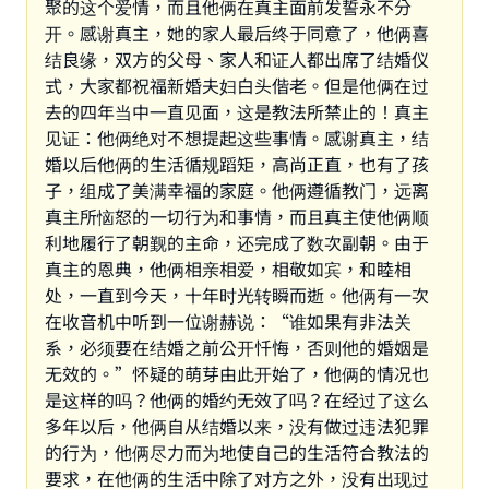
聚的这个爱情，而且他俩在真主面前发誓永不分
开。感谢真主，她的家人最后终于同意了，他俩喜
结良缘，双方的父母、家人和证人都出席了结婚仪
式，大家都祝福新婚夫妇白头偕老。但是他俩在过
去的四年当中一直见面，这是教法所禁止的！真主
见证：他俩绝对不想提起这些事情。感谢真主，结
婚以后他俩的生活循规蹈矩，高尚正直，也有了孩
子，组成了美满幸福的家庭。他俩遵循教门，远离
真主所恼怒的一切行为和事情，而且真主使他俩顺
利地履行了朝觐的主命，还完成了数次副朝。由于
真主的恩典，他俩相亲相爱，相敬如宾，和睦相
处，一直到今天，十年时光转瞬而逝。他俩有一次
在收音机中听到一位谢赫说：“谁如果有非法关
系，必须要在结婚之前公开忏悔，否则他的婚姻是
无效的。”怀疑的萌芽由此开始了，他俩的情况也
是这样的吗？他俩的婚约无效了吗？在经过了这么
多年以后，他俩自从结婚以来，没有做过违法犯罪
的行为，他俩尽力而为地使自己的生活符合教法的
要求，在他俩的生活中除了对方之外，没有出现过