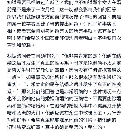
知道是否已经悔过自新了？我们也不知道那个女人在婚
前是不是来了一次月经？这一切都会影响我们的回答，
所以我们就按照方方面面的情况做了详细的回答。要是
向某一位学者直截了当的提出问题，让他了解事实真
相，或者完全阐明与问题有关的所有事项，该有多好
啊！我们希望这个回答能够使询问者明白，不需要再次
咨询和解释。
根据询问者在问题中说：“但非常肯定的是：他俩在结
婚之后才发生了真正的性关系。也就是说他俩不太肯定
是否发生过违背教法的事情，因为没有任何证据表明这
一点。”如果事实如他所述，那么根本没有发生通奸的
事实，“非常肯定的是在结婚之后才发生了真正的性关
系。”那么我们的回答也是非常明确的，这种情况一点
也不会影响他俩的婚姻和婚约的正确性，不需要废除婚
约和重新缔结婚约，在他俩的婚姻大事中不需要打开教
唆和怂恿的大门，他俩应该在余生中敬畏真主，力行善
功和好事。希望真主能够准承他俩的忏悔，把他俩的一
切过错变成好事，真主的确是至恕的，至仁的。