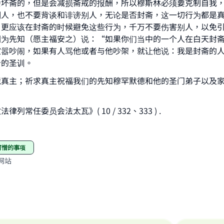
会坏斋的，但是会减损斋戒的报酬，所以穆斯林必须要克制自我
ke an impact on millions of lives with y
别人，也不要背谈和诽谤别人，无论是否封斋，这一切行为都是
contribution today
，更应该在封斋的时候避免这些行为，千万不要伤害别人，以免
因为先知（愿主福安之）说：“如果你们当中的一个人在白天封
Your support is crucial for our mission.
喧嚣吵闹，如果有人骂他或者与他吵架，就让他说：我是封斋的
录的圣训。
The Prophet (ﷺ) said:
凭真主；祈求真主祝福我们的先知穆罕默德和他的圣门弟子以及
A person who leads others to doing what is good will earn t
same reward as those who do it."
(MUSLIM, 1893)
列常任委员会法太瓦》( 10 / 332、333 ) .
Support IslamQA
可憎的事项
网站