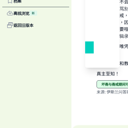
档案
这种行为是不
Ma
舌，不要辱骂
离线浏览
新
为了完善斋戒
怀恨和分裂，
返回旧版本
八道，也不要
穆斯林共同辑
一切顺利，唯
"
们平安！
《学术研究和教法律
真主至知！
坏斋与斋戒期间
来源
:
伊斯兰问答