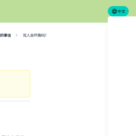
中文
的事项
骂人会坏斋吗?