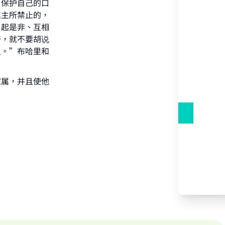
，保护自己的口
our
真主所禁止的，
引起是非、互相
斋，就不要胡说
人。”布哈里和
家属，并且使他
he