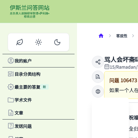
客观性
骂人会坏斋
我的账户
15/Ramadan/
目录分类结构
问题
106473
最主要的答复
新
如果一个人在
学术文件
答案
文章
感谢真主，祝
发送问题
一切赞颂，全