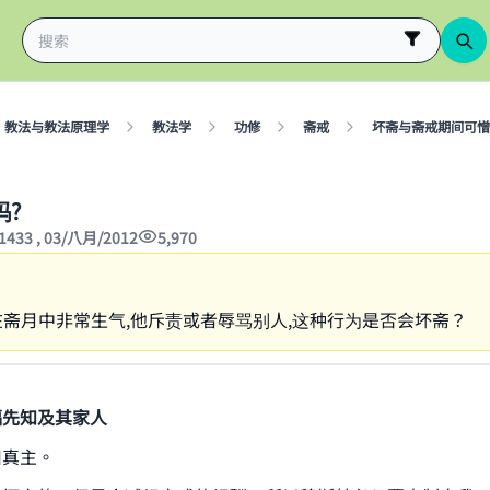
教法与教法原理学
教法学
功修
斋戒
坏斋与斋戒期间可憎
吗?
1433 , 03/八月/2012
5,970
斋月中非常生气,他斥责或者辱骂别人,这种行为是否会坏斋？
福先知及其家人
归真主。