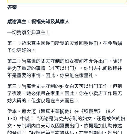
答案
感谢真主，祝福先知及其家人
一切赞颂全归真主！
第一：祈求真主因你们所受的灾难回赐你们，在今后赐
予你更好的。
第二：为离世的丈夫守制的妇女夜间不允许出门，除非
是为了重要的事情（才可以出门）。你出去礼间歇拜并
不是重要的事情，因此，你只能在家里礼。
第三：为离世丈夫守制的妇女白天可以出门工作，但到
了夜晚，她必须呆在家里。因此，你在小卖店工作是无
妨大碍的，但这仅是在白天而已。
伊本·顾大迈（愿真主慈悯他）在《穆俄尼》（8／
130）中说：“无论是为丈夫守制的妇女，还是被休的妇
女，守制期内白天可以因需要出门，依据是加比勒传述
的圣训：“我姨妈第三次被休后，在守制期间，她出门