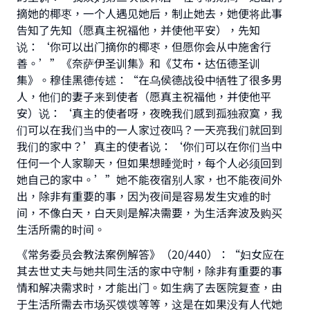
摘她的椰枣，一个人遇见她后，制止她去，她便将此事
告知了先知（愿真主祝福他，并使他平安），先知
Make an impact on millions of lives
说：‘你可以出门摘你的椰枣，但愿你会从中施舍行
善。’”《奈萨伊圣训集》和《艾布·达伍德圣训
with your contribution today
集》。穆佳黑德传述：“在乌侯德战役中牺牲了很多男
人，他们的妻子来到使者（愿真主祝福他，并使他平
Your support is crucial for our mission.
安）说：‘真主的使者呀，夜晚我们感到孤独寂寞，我
The Prophet (ﷺ) said:
们可以在我们当中的一人家过夜吗？一天亮我们就回到
"A person who leads others to doing what is
我们的家中？’真主的使者说：‘你们可以在你们当中
good will earn the same reward as those who
任何一个人家聊天，但如果想睡觉时，每个人必须回到
do it."
她自己的家中。’”她不能夜宿别人家，也不能夜间外
(MUSLIM, 1893)
出，除非有重要的事，因为夜间是容易发生灾难的时
间，不像白天，白天则是解决需要，为生活奔波及购买
生活所需的时间。
Support IslamQA
《常务委员会教法案例解答》（20/440）：“妇女应在
其去世丈夫与她共同生活的家中守制，除非有重要的事
情和解决需求时，才能出门。如生病了去医院复查，由
于生活所需去市场买馍馍等等，这是在如果没有人代她