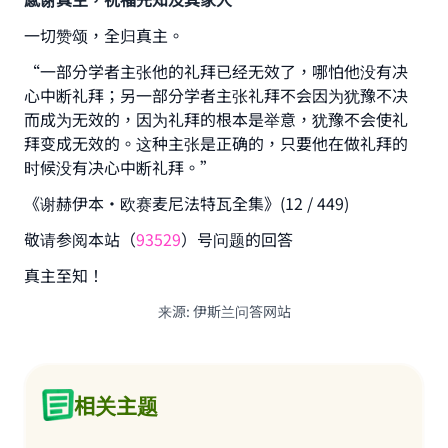
一切赞颂，全归真主。
“一部分学者主张他的礼拜已经无效了，哪怕他没有决
心中断礼拜；另一部分学者主张礼拜不会因为犹豫不决
而成为无效的，因为礼拜的根本是举意，犹豫不会使礼
拜变成无效的。这种主张是正确的，只要他在做礼拜的
时候没有决心中断礼拜。”
《谢赫伊本•欧赛麦尼法特瓦全集》(12 / 449)
Make an impact on millions of lives
敬请参阅本站（
93529
）号问题的回答
with your contribution today
真主至知！
Your support is crucial for our mission.
来源
:
伊斯兰问答网站
The Prophet (ﷺ) said:
"A person who leads others to doing what is
good will earn the same reward as those who
do it."
相关主题
(MUSLIM, 1893)