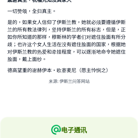
一切赞颂，全归真主。
是的，如果女人信仰了伊斯兰教，她就必须要遵循伊斯
Make an impact on millions of lives
兰的所有教法律列，坚持伊斯兰的所有标志，但是，正
如你所知道的那样，穆斯林的学者们对遮住脸面有所分
with your contribution today
歧；也许这个女人生活在没有遮住脸面的国家，根据她
对伊斯兰教的热爱和牵挂程度，可以逐渐地命令她遮住
Your support is crucial for our mission.
脸面，戴上面纱。
The Prophet (ﷺ) said:
德高望重的谢赫伊本·欧赛麦尼（愿主怜悯之）
"A person who leads others to doing what is
good will earn the same reward as those who
来源
:
伊斯兰问答网站
do it."
(MUSLIM, 1893)
Support IslamQA
电子通讯