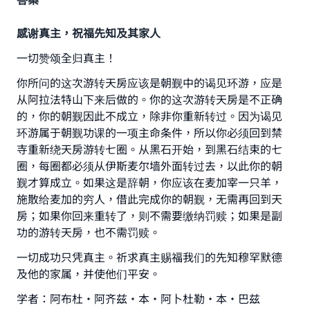
感谢真主，祝福先知及其家人
一切赞颂全归真主！
你所问的这次游转天房应该是朝觐中的谒见环游，应是
从阿拉法特山下来后做的。你的这次游转天房是不正确
的，你的朝觐因此不成立，除非你重新转过。因为谒见
环游属于朝觐功课的一项主命条件，所以你必须回到禁
寺重新绕天房游转七圈。从黑石开始，到黑石结束的七
圈，每圈都必须从伊斯麦尔墙外面转过去，以此你的朝
觐才算成立。如果这是辞朝，你应该在麦加宰一只羊，
Make an impact on millions of lives
施散给麦加的穷人，借此完成你的朝觐，无需再回到天
with your contribution today
房；如果你回来重转了，则不需要缴纳罚赎；如果是副
功的游转天房，也不需罚赎。
Your support is crucial for our mission.
一切成功只凭真主。祈求真主赐福我们的先知穆罕默德
The Prophet (ﷺ) said:
及他的家属，并使他们平安。
"A person who leads others to doing what is
good will earn the same reward as those who
学者：阿布杜·阿齐兹·本·阿卜杜勒·本·巴兹
do it."