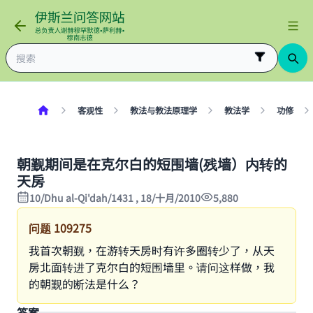
客观性
教法与教法原理学
教法学
功修
朝觐期间是在克尔白的短围墙(残墙）内转的
天房
10/Dhu al-Qi'dah/1431 , 18/十月/2010
5,880
问题
109275
我首次朝觐，在游转天房时有许多圈转少了，从天
房北面转进了克尔白的短围墙里。请问这样做，我
的朝觐的断法是什么？
答案