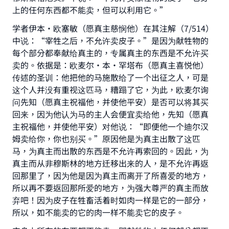
上的任何东西都不能卖，但可以利用它。”
学者伊本・欧塞敏（愿真主慈悯他）在其注解（7/514）
中说：“宰牲之后，不允许卖皮子。”是因为献牲物的
每个部分都奉献给真主的，专属真主的东西是不允许买
卖的。依据是：欧麦尔·本·罕塔布（愿真主喜悦他）
传述的圣训：他把他的马施散给了一个出征之人，可是
这个人并没有重视这匹马，糟蹋了它，为此，欧麦尔询
问先知（愿真主祝福他，并使他平安）是否可以将其买
回来，因为他认为马的主人会便宜卖给他，先知（愿真
主祝福他，并使他平安）对他说：“即便他一个迪尔汉
姆卖给你，你也别买。”原因他是为真主出散了这匹
马，为真主而出散的东西是不允许再索回的。因此，为
真主而从非穆斯林的地方迁移出来的人，是不允许再返
回那里了，因为他是因为真主而离开了所喜爱的地方，
所以再不要返回那所爱的地方，为强大尊严的真主而放
弃吧！因为皮子在牲畜活着时如肉一样是它的一部分，
所以，如不能卖的它的肉一样不能卖它的皮子。