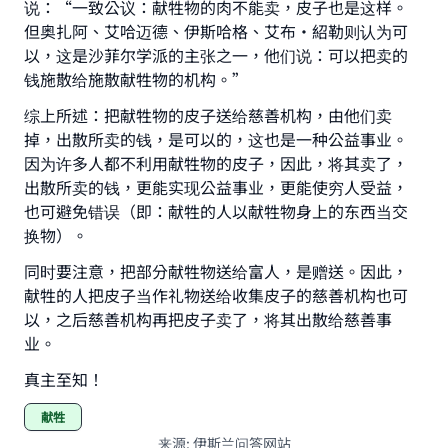
说：“一致公议：献牲物的肉不能卖，皮子也是这样。
但奥扎阿、艾哈迈德、伊斯哈格、艾布·紹勒则认为可
以，这是沙菲尔学派的主张之一，他们说：可以把卖的
钱施散给施散献牲物的机构。”
综上所述：把献牲物的皮子送给慈善机构，由他们卖
掉，出散所卖的钱，是可以的，这也是一种公益事业。
因为许多人都不利用献牲物的皮子，因此，将其卖了，
出散所卖的钱，更能实现公益事业，更能使穷人受益，
也可避免错误（即：献牲的人以献牲物身上的东西当交
换物）。
同时要注意，把部分献牲物送给富人，是赠送。因此，
献牲的人把皮子当作礼物送给收集皮子的慈善机构也可
以，之后慈善机构再把皮子卖了，将其出散给慈善事
业。
真主至知！
献牲
来源
:
伊斯兰问答网站