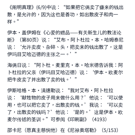
《阐明真理》(6/9)中说：“如果把它俩卖了赚来的钱出
Support IslamQA
散，是允许的，因为这也是善功，如出散皮子和肉一
样。”
伊本·盖伊姆在《心爱的赠品——有关新生儿的教法论
断》（第80页）说：“艾布·阿卜杜拉·本·哈姆泰尼
说：‘允许卖皮、杂碎、头，把卖来的钱出散了，这是
伊玛目艾哈迈德的主张之一。’”
海俩日说：“阿卜杜·麦里克·本·哈米德告诉我：阿
卜杜拉的父亲（伊玛目艾哈迈德）说：‘伊本·欧麦尔
把牛皮卖了并出散了卖的钱。’”
伊斯哈格·本·满速勒说：“我对艾布·阿卜杜拉
说：‘献牲物的皮子用来做什么用？’他说：‘可以使
用，也可以把它卖了，出散卖的钱。’我说：‘可以卖
了，出散卖的钱吗？’他说：‘是的。’这是伊本·欧
麦尔传述的圣训。”可参阅《印刷副》（4193）
邵卡尼（愿真主慈悯他）在《尼禄奥塔勒》（5/153）