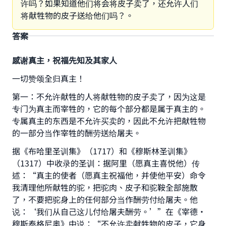
许吗？如果知道他们将会将皮子卖了，还允许人们
将献牲物的皮子送给他们吗？。
答案
感谢真主，祝福先知及其家人
一切赞颂全归真主！
第一：不允许献牲的人将献牲物的皮子卖了，因为这是
专门为真主而宰牲的，它的每个部分都是属于真主的。
专属真主的东西是不允许买卖的，因此不允许把献牲物
的一部分当作宰牲的酬劳送给屠夫。
据《布哈里圣训集》（1717）和《穆斯林圣训集》
（1317）中收录的圣训：据阿里（愿真主喜悦他）传
述：“真主的使者（愿真主祝福他，并使他平安）命令
我清理他所献牲的驼，把驼肉、皮子和驼鞍全部施散
了，不要把驼身上的任何部分当作酬劳付给屠夫。他
说：‘我们从自己这儿付给屠夫酬劳。’”在《宰德·
穆斯泰格尼奥》中说：“不允许卖献牲物的皮子，它身