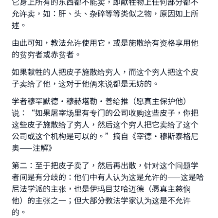
它身上所有的东西都不能卖，即献牲物上任何部分都不
允许卖，如：肝、头、杂碎等等类似之物，原因如上所
述。
由此可知，教法允许使用它，或是施散给有资格享用他
的贫穷者或赤贫者。
如果献牲的人把皮子施散给穷人，而这个穷人把这个皮
子卖给了他，这对于他俩来说都是无妨的。
Make an impact on millions of lives
学者穆罕默德·穆赫塔勒·善给推（愿真主保护他）
with your contribution today
说：“如果屠宰场里有专门的公司收购这些皮子，你把
这些皮子施散给了穷人，然后这个穷人把它卖给了这个
Your support is crucial for our mission.
公司或这个机构是可以的。”摘自《宰德·穆斯泰格尼
The Prophet (ﷺ) said:
奥——注解》
"A person who leads others to doing what is
第二：至于把皮子卖了，然后再出散，针对这个问题学
good will earn the same reward as those who
者间是有分歧的：他们中有人认为这是允许的——这是哈
do it."
尼法学派的主张，也是伊玛目艾哈迈德（愿真主慈悯
(MUSLIM, 1893)
他）的主张之一；但大部分教法学家认为这是不允许
的。