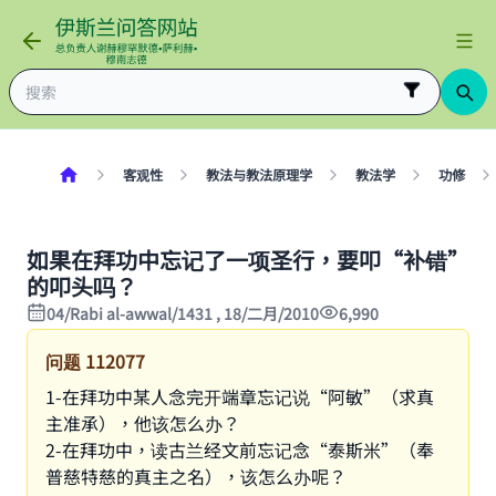
客观性
教法与教法原理学
教法学
功修
如果在拜功中忘记了一项圣行，要叩“补错”
的叩头吗？
04/Rabi al-awwal/1431 , 18/二月/2010
6,990
问题
112077
1-在拜功中某人念完开端章忘记说“阿敏”（求真
主准承），他该怎么办？
2-在拜功中，读古兰经文前忘记念“泰斯米”（奉
普慈特慈的真主之名），该怎么办呢？