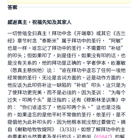
答案
感谢真主，祝福先知及其家人
一切赞颂全归真主！拜功中念《开端章》或其它《古兰
经》章节时念“泰斯米”属于拜功中的圣行，“阿敏”
也是一样。谁忘记了拜功中的圣行，不需要叩“补错”
的叩头；但如果叩了，则是佳行。如果没有叩的话，也
是没有关系的，他的拜功是正确的。学者伊本·欧塞敏
（愿真主慈悯他）说：“谁在拜功中遗忘了任何一项他
经常做的圣行，无论是言词方面的，还是动作方面的，
他应该为此叩弥补这一缺陷的“补错”叩头，这只是为
了使拜功更完美，而不是必须的，因为圣训：“为每个
过失，叩两个头”是泛指的；还有《穆斯林圣训集》中
Make an impact on millions of lives
的：“你们谁遗忘了，他应叩两个头。”这也是泛指
with your contribution today
的，如果遗忘的是他平时不常做的圣行，依圣行，是不
提倡他为此补叩头的，因为他根本就没想过要做它。摘
Your support is crucial for our mission.
自《榭勒哈牧牧媞阿》（3/333)。如想了解拜功中的主
The Prophet (ﷺ) said:
命要素和当然要素及圣行的话，可参阅（
65847
）的解