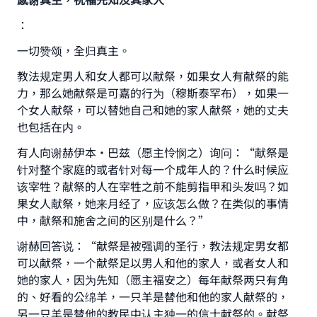
：
一切赞颂，全归真主。
教法规定男人和女人都可以献祭，如果女人有献祭的能
力，那么她献祭是可嘉的行为（穆斯泰罕布），如果一
个女人献祭，可以替她自己和她的家人献祭，她的丈夫
也包括在内。
有人向谢赫伊本•巴兹（愿主怜悯之）询问：“献祭是
针对整个家庭的或者针对每一个成年人的？什么时候应
该宰牲？献祭的人在宰牲之前不能剪指甲和头发吗？如
果女人献祭，她来月经了，应该怎么做？在类似的事情
中，献祭和施舍之间的区别是什么？”
谢赫回答说：“献祭是被强调的圣行，教法规定男女都
可以献祭，一个献祭足以男人和他的家人，或者女人和
她的家人，因为先知（愿主福安之）每年献祭两只有角
的、好看的公绵羊，一只羊是替他和他的家人献祭的，
另一只羊是替他的教民中认主独一的信士献祭的。献祭
Make an impact on millions of lives