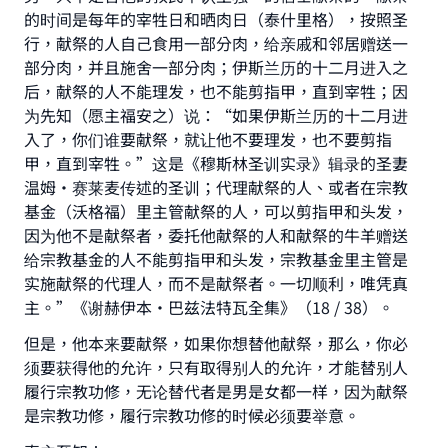
的时间是每年的宰牲日和晒肉日（泰什里格），按照圣
with your contribution today
行，献祭的人自己食用一部分肉，给亲戚和邻居赠送一
部分肉，并且施舍一部分肉；伊斯兰历的十二月进入之
Your support is crucial for our mission.
后，献祭的人不能理发，也不能剪指甲，直到宰牲；因
The Prophet (ﷺ) said:
为先知（愿主福安之）说：“如果伊斯兰历的十二月进
"A person who leads others to doing what is
入了，你们谁要献祭，就让他不要理发，也不要剪指
good will earn the same reward as those who
甲，直到宰牲。”这是《穆斯林圣训实录》辑录的圣妻
do it."
温姆·赛莱麦传述的圣训；代理献祭的人、或者在宗教
基金（沃格福）里主管献祭的人，可以剪指甲和头发，
(MUSLIM, 1893)
因为他不是献祭者，委托他献祭的人和献祭的牛羊赠送
给宗教基金的人不能剪指甲和头发，宗教基金里主管是
实施献祭的代理人，而不是献祭者。一切顺利，唯凭真
Support IslamQA
主。”《谢赫伊本•巴兹法特瓦全集》（18 / 38）。
但是，他本来要献祭，如果你想替他献祭，那么，你必
须要获得他的允许，只有取得别人的允许，才能替别人
履行宗教功修，无论替代者是男是女都一样，因为献祭
是宗教功修，履行宗教功修的时候必须要举意。