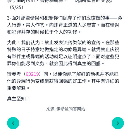
课；随时帮组，善待穆斯林。”《畅所欲言的交谈》
（5/35）
3-面对那些错误和犯罪你们抛弃了你们应该做的事——命
人行善，禁人作恶。向违背正道的人尽忠言。而在错误
和犯罪并存的时候忙于个人的功修。
为此，我们认为：禁止发表流传类似的的宣传。在那些
特殊的日子特意地做指定的功修是异端。就凭禁止庆祝
有举伴主或异端的活动就足以证明这点了。面对这些犯
罪你们能尽到义务，就会因此得到真主的回赐。
请参考（
60219
）问，以便你能了解好的动机并不能把
他的异端行为变成能获得回赐的好工作。其中有详细的
重要解释。
真主至知！
来源
:
伊斯兰问答网站