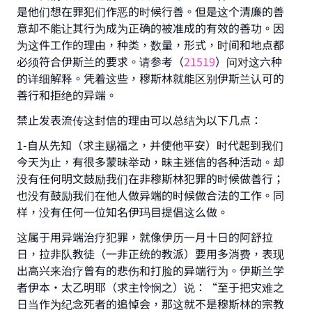
是他们想在罪犯们作恶的时候行善。但是这个清廉的善
意却不能让其行为成为正确的被准成的有效的善功。因
为这件工作的理由，种类，数量，形式，时间和地点都
必须符合伊斯兰的要求。请参考（
21519
）问对这六种
的详细解释。凭着这些，穆斯林就能区别伊斯兰认可的
善行和拒绝的异端。
禁止发表流传这封信的理由可以总结为以下几点：
1-自从先知（求主赐福之，并使他平安）时代起到我们
今天为止，有很多蒙昧举动，昧主迷信的各种活动。却
没有任何明文鼓励我们在非穆斯林犯罪的时候做善行；
也没有鼓励我们在他人做异端的时候做合法的工作。同
样，没有任何一位知名伊玛目提倡这么做。
这属于用异端治疗犯罪，就像伊历一月十日的阿舒拉
日，拉非队教徒（一非正统的教派）要用多消费，表现
出高兴来治疗曾有的悲伤和打脸的异端行为。伊斯兰学
者伊本·太乙明耶（求主怜悯之）说：“至于把灾难之
日当作为纪念死者的追悼会，那这就不是穆斯林的宗教