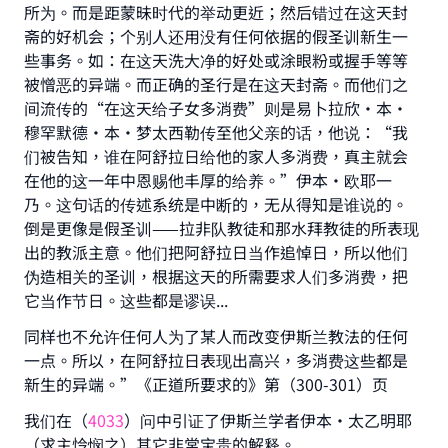
所为。而是距蒙昧时代的举动更近；然后错过在这天封
斋的好机会；个别人还用没有任何依据的假圣训新生一
些事务。如：在这天洗大净的好处或涂眼粉或握手等等
被憎恶的异端。而正确的圣行是在这天封斋。而他们之
间流传的“在这天给子女多消费”则是易卜拉欣·本·
穆罕默德·本·梦太西勒传至他父亲的话，他说：“我
们被告知，谁在阿舒拉日给他的家人多消费，真主就会
在他的这一年中恩赐他丰厚的给养。”伊本·欧耶一
乃。这句话的传述系统是中断的，无从得知是谁说的。
倒是更像是假圣训——拉非队教徒和那水拜教徒的所表现
出的教派主意。他们把阿舒拉日当作追悼日，所以他们
伪造相关的圣训，根据这天的所需要求人们多消费，把
它当作节日。这些都是谬误...
同样也不允许任何人为了某人而改变伊斯兰教法的任何
一点。所以，在阿舒拉日表现出高兴，多消费这些都是
新生的异端。”《正道所要求的》第（300-301）页
我们在（
4033
）问中引证了伊斯兰学者伊本·太乙明耶
（求主怜悯之）其它非常宝贵的解释。