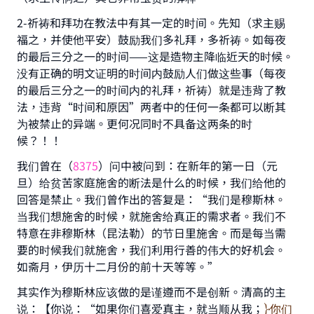
2-祈祷和拜功在教法中有其一定的时间。先知（求主赐
福之，并使他平安）鼓励我们多礼拜，多祈祷。如每夜
的最后三分之一的时间——这是造物主降临近天的时候。
没有正确的明文证明的时间内鼓励人们做这些事（每夜
的最后三分之一的时间内的礼拜，祈祷）就是违背了教
法，违背“时间和原因”两者中的任何一条都可以断其
Make an impact on millions of lives
为被禁止的异端。更何况同时不具备这两条的时
with your contribution today
候？！！
我们曾在（
8375
）问中被问到：在新年的第一日（元
Your support is crucial for our mission.
旦）给贫苦家庭施舍的断法是什么的时候，我们给他的
The Prophet (ﷺ) said:
回答是禁止。我们曾作出的答复是：“我们是穆斯林。
"A person who leads others to doing what is
当我们想施舍的时候，就施舍给真正的需求者。我们不
good will earn the same reward as those who do
特意在非穆斯林（昆法勒）的节日里施舍。而是每当需
it."
要的时候我们就施舍，我们利用行善的伟大的好机会。
(MUSLIM, 1893)
如斋月，伊历十二月份的前十天等等。”
其实作为穆斯林应该做的是谨遵而不是创新。清高的主
说：【你说：“如果你们喜爱真主，就当顺从我；
你们