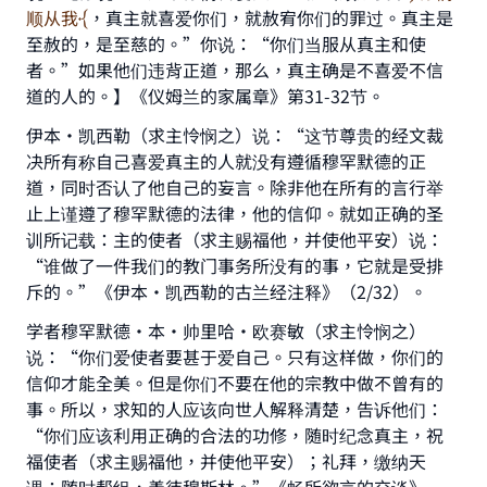
Support IslamQA
顺从我
，真主就喜爱你们，就赦宥你们的罪过。真主是
至赦的，是至慈的。”你说：“你们当服从真主和使
者。”如果他们违背正道，那么，真主确是不喜爱不信
道的人的。】《仪姆兰的家属章》第31-32节。
伊本·凯西勒（求主怜悯之）说：“这节尊贵的经文裁
决所有称自己喜爱真主的人就没有遵循穆罕默德的正
道，同时否认了他自己的妄言。除非他在所有的言行举
止上谨遵了穆罕默德的法律，他的信仰。就如正确的圣
训所记载：主的使者（求主赐福他，并使他平安）说：
“谁做了一件我们的教门事务所没有的事，它就是受排
斥的。”《伊本·凯西勒的古兰经注释》（2/32）。
学者穆罕默德·本·帅里哈·欧赛敏（求主怜悯之）
说：“你们爱使者要甚于爱自己。只有这样做，你们的
信仰才能全美。但是你们不要在他的宗教中做不曾有的
事。所以，求知的人应该向世人解释清楚，告诉他们：
“你们应该利用正确的合法的功修，随时纪念真主，祝
福使者（求主赐福他，并使他平安）；礼拜，缴纳天