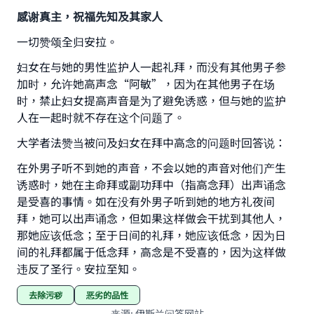
感谢真主，祝福先知及其家人
一切赞颂全归安拉。
妇女在与她的男性监护人一起礼拜，而没有其他男子参
加时，允许她高声念“阿敏”，因为在其他男子在场
时，禁止妇女提高声音是为了避免诱惑，但与她的监护
人在一起时就不存在这个问题了。
Make an impact on millions of lives
大学者法赞当被问及妇女在拜中高念的问题时回答说：
with your contribution today
在外男子听不到她的声音，不会以她的声音对他们产生
诱惑时，她在主命拜或副功拜中（指高念拜）出声诵念
Your support is crucial for our mission.
是受喜的事情。如在没有外男子听到她的地方礼夜间
The Prophet (ﷺ) said:
拜，她可以出声诵念，但如果这样做会干扰到其他人，
"A person who leads others to doing what is
那她应该低念；至于日间的礼拜，她应该低念，因为日
good will earn the same reward as those who
间的礼拜都属于低念拜，高念是不受喜的，因为这样做
do it."
违反了圣行。安拉至知。
(MUSLIM, 1893)
去除污秽
恶劣的品性
来源
:
伊斯兰问答网站