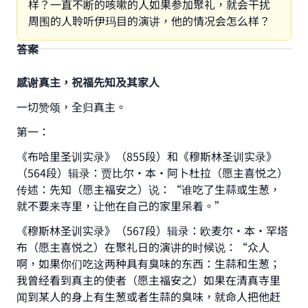
样？一直不断的咳嗽的人如果参加聚礼，就会干扰
周围的人聆听伊玛目的演讲，他的情况会怎么样？
答案
感谢真主，祝福先知及其家人
一切赞颂，全归真主。
第一：
《布哈里圣训实录》（855段）和《穆斯林圣训实录》
（564段）辑录：贾比尔·本·阿卜杜拉（愿主喜悦之）
传述：先知（愿主福安之）说：“谁吃了生蒜或生葱，
就不要来寺里，让他在自己的家里呆着。”
《穆斯林圣训实录》（567段）辑录：欧麦尔·本·罕塔
布（愿主喜悦之）在聚礼日的演讲的时候说：“众人
啊，如果你们吃这两种具有臭味的东西：生蒜和生葱；
我曾经看到真主的使者（愿主福安之）如果在清真寺里
闻到某人的身上有生葱或者生蒜的臭味，就命人把他赶