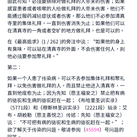
由此可知，必须要排除对做礼拜的人带来的伤害；如果
Your support is crucial for our mission.
感冒患者或者咳嗽的人给做礼拜的人带来伤害，他们不
The Prophet (ﷺ) said:
能通过服药减轻症状或者伤害，那么他们不必参加清真
"A person who leads others to doing what is
寺里的集体礼拜，一直到伤害消失为止；如果他们可以
good will earn the same reward as those who
在清真寺的一角或者空旷的地方做礼拜，也是可以的。
do it."
在《最高追求》(1 / 262 )的旁注中说：“如果他的身上
(MUSLIM, 1893)
有臭味，可以站在清真寺的外面，不会伤害任何人，则
他必须要参加聚礼拜。”
第二：
Support IslamQA
如果一个人患了传染病，可以不去参加集体礼拜和聚礼
拜，以免伤害做礼拜的人，而且禁止他进入清真寺，一
直到他痊愈为止；因为先知（愿主福安之）禁止把有病
的骆驼和生病的骆驼赶在一起；《布哈里圣训实录》
（5771段）和《穆斯林圣训实录》（2221段）辑录：艾
布·胡赖勒（愿主喜悦之）传述：先知（愿主福安之）
说：“不可把有病的骆驼和生病的骆驼赶在一起。”；
欲了解关于传染的问题，敬请参阅（
45694
）号问题的
回答。