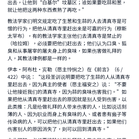
出去，让他到“白基尔”坟墓区；谁如果要吃蒜和葱，
就让他把这两种东西煮熟了再吃。”
教法学家们明文规定吃了生葱和生蒜的人去清真寺是可
憎的行为，把他从清真寺里赶出来是可嘉的行为（穆斯
太罕布），有的教法学家主张他们去清真寺是禁止的
（哈拉姆），必须要把他们赶出去；他们认为口臭、狐
臭和从事屠宰的屠夫身上的臭味，如果伤害做礼拜的
人，其教法律例都是一样的。
伊本·阿布杜·宾勒（愿主怜悯之）在《前言》（6 /
422）中说：“这段圣训说明要把吃了生蒜的人从清真寺
里赶出去，因为真主的使者（愿主福安之）说：“不要
让他接近我们的清真寺，因为蒜的臭味伤害我们。”如
果把他从清真寺里赶出去的原因就是别人受到伤害，以
此类推：凡是给做礼拜的人带来伤害的人，比如说话刻
薄的人、因为职业而身上有臭味的人、或者患有癞子等
Make an impact on millions of lives
传染病的人，可以把他们从清真寺里赶出去；如果他们
伤害别人的原因消失了，则可以回到清真寺。”
with your contribution today