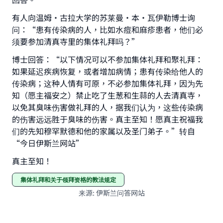
有人向温姆·古拉大学的苏莱曼·本·瓦伊勒博士询
问：“患有传染病的人，比如水痘和麻疹患者，他们必
须要参加清真寺里的集体礼拜吗？”
博士回答：“以下情况可以不参加集体礼拜和聚礼拜：
如果延迟疾病恢复，或者增加病情；患有传染给他人的
传染病；这种人情有可原，不必参加集体礼拜，因为先
知（愿主福安之）禁止吃了生葱和生蒜的人去清真寺，
以免其臭味伤害做礼拜的人，据我们认为，这些传染病
的伤害远远胜于臭味的伤害。真主至知！愿真主祝福我
们的先知穆罕默德和他的家属以及圣门弟子。”转自
“今日伊斯兰网站”
真主至知！
集体礼拜和关于领拜资格的教法规定
来源
:
伊斯兰问答网站