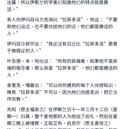
连篇，所以伊斯兰的学者们知道他们的特点就是撒
谎。”
有人向伊玛目马力克询问“拉菲多派”，他说：“不要
和他们说话，也不要传述他们的话，他们都是撒谎的
人。”
伊玛目沙菲尔说：“我还没有见过比“拉菲多派”更善
于做假证的人。”
叶吉德·本·哈伦说：“所有的异端者，如果他不是异
端的倡导者，那么就是“拉菲多派”，他们都是撒谎的
人。”
舍里克·嘎最说：“可以向你遇到的每个人传授知识，
唯有“拉菲多派”不可以，因为他们伪造圣训，把它当
作宗教。”
先知（愿主福安之）在伊斯兰历十一年三月十二日（星
期一）归真，整个麦地那的人为他站了殡礼。然后在星
期三晚上被埋葬，正如艾布•伯克尔（愿主喜悦之）