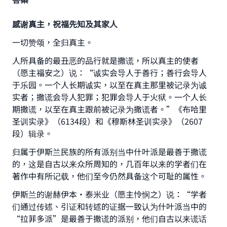
感谢真主，祝福先知及其家人
一切赞颂，全归真主。
人所具备的最丑恶的品行就是撒谎，所以真主的使者
（愿主福安之）说：“诚实会导人于善行；善行会导人
于乐园。一个人长期诚实，以至在真主那里被记录为诚
实者；撒谎会导人犯罪；犯罪会导人于火狱。一个人长
期撒谎，以至在真主跟前被记录为撒谎者。”《布哈里
圣训实录》（6134段）和《穆斯林圣训实录》（2607
段）辑录。
归属于伊斯兰民族的所有派别当中什叶派是最善于撒谎
的，这是自古以来众所周知的，几百年以来的学者们在
著作中有所记载，他们至今仍然具备这个可耻的属性。
伊斯兰的谢赫伊本·泰米业（愿主怜悯之）说：“学者
们通过传述、引证和转述的证据一致认为什叶派当中的
“拉菲多派”是最善于撒谎的派别，他们自古以来谎话