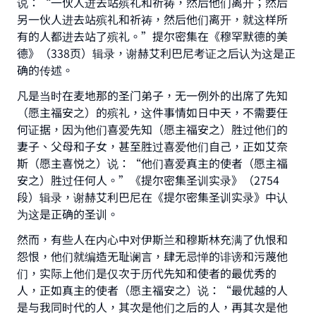
说：“一伙人进去站殡礼和祈祷，然后他们离开；然后
另一伙人进去站殡礼和祈祷，然后他们离开，就这样所
有的人都进去站了殡礼。”提尔密集在《穆罕默德的美
德》（338页）辑录，谢赫艾利巴尼考证之后认为这是正
确的传述。
凡是当时在麦地那的圣门弟子，无一例外的出席了先知
（愿主福安之）的殡礼，这件事情如日中天，不需要任
何证据，因为他们喜爱先知（愿主福安之）胜过他们的
妻子、父母和子女，甚至胜过喜爱他们自己，正如艾奈
斯（愿主喜悦之）说：“他们喜爱真主的使者（愿主福
Make an impact on millions of lives
安之）胜过任何人。”《提尔密集圣训实录》（2754
with your contribution today
段）辑录，谢赫艾利巴尼在《提尔密集圣训实录》中认
为这是正确的圣训。
Your support is crucial for our mission.
然而，有些人在内心中对伊斯兰和穆斯林充满了仇恨和
The Prophet (ﷺ) said:
怨恨，他们就编造无耻谰言，肆无忌惮的诽谤和污蔑他
"A person who leads others to doing what is
们，实际上他们是仅次于历代先知和使者的最优秀的
good will earn the same reward as those who
人，正如真主的使者（愿主福安之）说：“最优越的人
do it."
是与我同时代的人，其次是他们之后的人，再其次是他