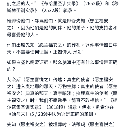
(MUSLIM, 1893)
们之后的人。”《布哈里圣训实录》（2652段）和《穆
斯林圣训实录》（2532段）辑录。
谁诽谤他们，辱骂他们，就是诽谤先知（愿主福安
Support IslamQA
之），因为他们是他的同伴、他的弟子、他的支持者和
最喜爱他的人。
他们出席先知（愿主福安之）的葬礼，这件事情如日中
天，不需要任何证据，正如诗人所说：
如果白昼也需要证据，那么脑海中还有什么事情是正确
的？
艾奈斯（愿主喜悦之）传述：真主的使者（愿主福安
之）进入麦地那的那天，万物生辉；真主的使者（愿主
福安之）归真的那天，寰宇暗淡；掩埋真主的使者（愿
主福安之）时，我们不愿动手，简直不敢相信。”《提
尔密集圣训实录》（3618段）辑录，伊本·凯希尔在
《始与末》(5 / 239)中认为这是正确的圣训。
先知（愿主福安之）被埋葬时，法蒂玛（愿主喜悦之）