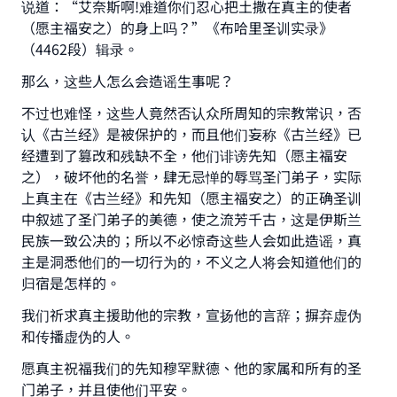
说道：“艾奈斯啊!难道你们忍心把土撒在真主的使者
（愿主福安之）的身上吗？”《布哈里圣训实录》
（4462段）辑录。
那么，这些人怎么会造谣生事呢？
不过也难怪，这些人竟然否认众所周知的宗教常识，否
认《古兰经》是被保护的，而且他们妄称《古兰经》已
经遭到了篡改和残缺不全，他们诽谤先知（愿主福安
之），破坏他的名誉，肆无忌惮的辱骂圣门弟子，实际
上真主在《古兰经》和先知（愿主福安之）的正确圣训
中叙述了圣门弟子的美德，使之流芳千古，这是伊斯兰
民族一致公决的；所以不必惊奇这些人会如此造谣，真
主是洞悉他们的一切行为的，不义之人将会知道他们的
归宿是怎样的。
我们祈求真主援助他的宗教，宣扬他的言辞；摒弃虚伪
和传播虚伪的人。
愿真主祝福我们的先知穆罕默德、他的家属和所有的圣
门弟子，并且使他们平安。