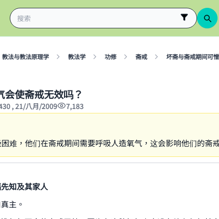
教法与教法原理学
教法学
功修
斋戒
坏斋与斋戒期间可憎
气会使斋戒无效吗？
430 , 21/八月/2009
7,183
吸困难，他们在斋戒期间需要呼吸人造氧气，这会影响他们的斋
福先知及其家人
归真主。
ke an impact on millions of lives with y