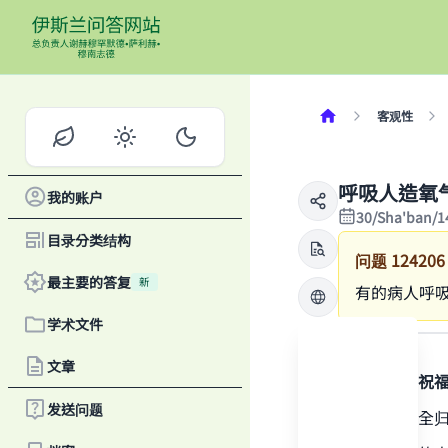
客观性
呼吸人造氧
我的账户
30/Sha'ban/1
目录分类结构
问题
124206
最主要的答复
新
有的病人呼
学术文件
答案
文章
感谢真主，祝
发送问题
一切赞颂，全
Ma