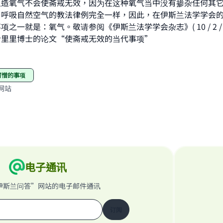
人造氧气不会使斋戒无效，因为在这种氧气当中没有掺杂任何其
contribution today
与呼吸自然空气的教法律例完全一样，因此，在伊斯兰法学学会
一就是：氧气。敬请参阅《伊斯兰法学学会杂志》( 10 / 2 / 96،
Your support is crucial for our mission.
哈里里博士的论文“使斋戒无效的当代事项”
The Prophet (ﷺ) said:
A person who leads others to doing what is good will earn t
same reward as those who do it."
可憎的事项
网站
(MUSLIM, 1893)
Support IslamQA
电子通讯
伊斯兰问答”网站的电子邮件通讯
订阅