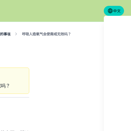
中文
的事项
呼吸人造氧气会使斋戒无效吗？
戒吗？
our