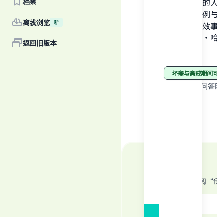
档案
给病人使用的
它的教法律例
离线浏览
新
导致斋戒无效事项之
页艾哈迈德•
返回旧版本
真主至知！
"
坏斋与斋戒期间
来源
:
伊斯兰问答
订阅“