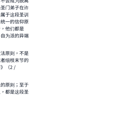
，不会成为脱离
为圣门弟子在许
们属于这段圣训
循统一的信仰原
者，他们都是
he
各自为派的异端
教法原则，不是
或者细枝末节的
（2 /
派的原则；至于
人，都是这段圣