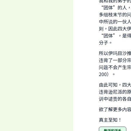
我和我的弟子
“团体”的人
多细枝末节的
中所说的一伙
则，因此四大
"
“团体”，是
分子。
所以伊玛目沙
违背了一部分
问题不会产生宗
200）。
由此可知，四
违背逊尼派的
训中谴责的各
欲了解更多内
真主至知！
教派和派系