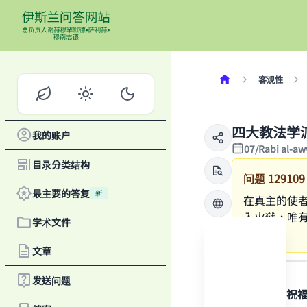
客观性
四大教法学
我的账户
07/Rabi al-a
目录分类结构
问题
129109
最主要的答复
新
在真主的使
入火狱，唯
学术文件
们吗？
文章
答案
发送问题
感谢真主，祝