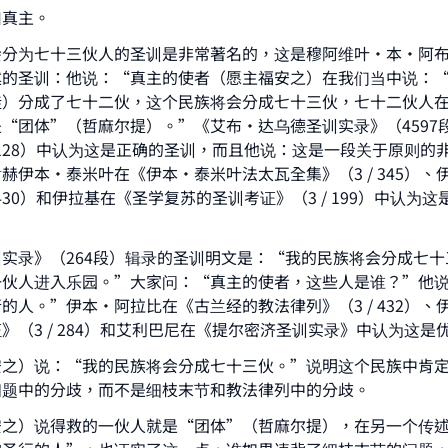
归真主。
会分为七十三伙人的圣训是非常著名的，这是穆阿维叶·本·阿
述的圣训：他说：“真主的使者（愿主福安之）在我们当中说：
徒）分成了七十二伙，这个民族将会分成七十三伙，七十二伙人
“团体”（哲麻尔提）。”《艾布·达乌德圣训实录》（4597
/ 128）中认为这是正确的圣训，而且他说：这是一段关于原则的
赫伊本·泰米叶在《伊本·泰米叶法太瓦全集》（3 / 345）、
 430​​）和伊拉基在《圣学复苏的圣训考证》（3 / 199）中认为
实录》（264段）辑录的圣训明文是：“我的民族将会分成七十
一伙人进入乐园。”大家问：“真主的使者，这些人是谁？”他
的人。”伊本·阿拉比在《古兰经的教法律列》（3 / 432）、
》（3 / 284）和艾利巴尼在《提尔密济圣训实录》中认为这是
安之）说：“我的民族将会分成七十三伙。”说明这个民族中肯
问题中的分歧，而不是细枝末节和教法律列中的分歧。
ke an impact on millions of lives with y
安之）说得救的一伙人就是“团体”（哲麻尔提），在另一个传