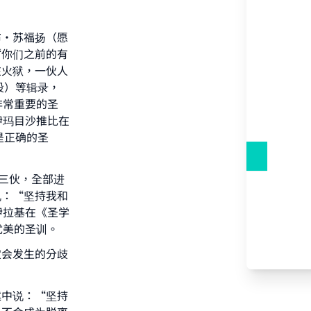
布·苏福扬（愿
“你们之前的有
在火狱，一伙人
段）等辑录，
非常重要的圣
伊玛目沙推比在
这是正确的圣
三伙，全部进
说：“坚持我和
伊拉基在《圣学
优美的圣训。
定会发生的分歧
our
述中说：“坚持