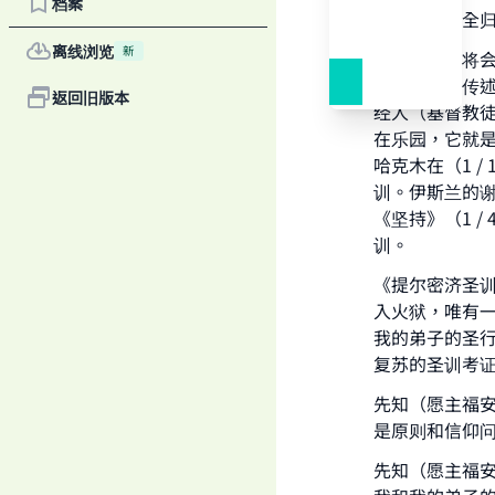
档案
一切赞颂，全
离线浏览
新
伊斯兰民族将
主喜悦之）传
返回旧版本
经人（基督教
在乐园，它就是
哈克木在（1 
训。伊斯兰的谢
《坚持》（1 /
训。
《提尔密济圣训
入火狱，唯有
我的弟子的圣行
复苏的圣训考证
先知（愿主福
是原则和信仰
Ma
先知（愿主福