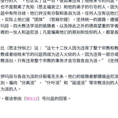
contribution today
的圣行的人”，也证实了这一点，谁如果违背了细枝末节的问题
，也不是脱离了先知（愿主福安之）和他的弟子的引导的人，因
Your support is crucial for our mission.
问题中有所分歧，他们并没有分裂和各自为派，任何人没有说他
人，实际上他们是“团体”（哲麻尔提），坚持统一的道路，遵
The Prophet (ﷺ) said:
伊玛目、四大教法学派的追随者、以及除此之外的德高望重的学
A person who leads others to doing what is good will earn t
得救的一伙人和逊尼派；凡是偏离他们的原则和信仰的人，都是
same reward as those who do it."
(MUSLIM, 1893)
推比（愿主怜悯之）说：“这七十二伙人因为违背了整个宗教和
宗教或者细枝末节的问题而成为进入火狱的人，因为违背一部分
教派别，只有违背整个宗教的事务才会导致各自为派。”《坚持》
Support IslamQA
大伊玛目与各自为派的分裂毫无关系，他们的追随者都遵循逊尼
原则，偏向“分离派”、“什叶派”和“延缓派”等宗教派别的
自为派的人。
容，敬请参阅（
90112
）号问题的回答。