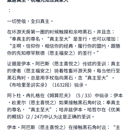
：
一切赞颂，全归真主。
在环游天房第一圈的时候触摸和亲吻黑石，并且念：
“奉真主的尊名，“真主至大”是圣行，也可以增加：
“主啊，信仰你，相信你的经典，履行你的盟约，跟随
你的先知穆罕默德（愿主福安之）的圣行。”
证据是伊本·阿巴斯（愿主喜悦之）传述的圣训：真主
的使者（愿主福安之）骑着牲畜环游天房，每当他行至
黑石角时，总是用手杖指向黑石，念“真主至大”。
《布哈里圣训实录》（1632段）辑录。
阿卜杜•冉扎格在《姆算尼夫》（5 / 33）中辑录：伊本
•欧麦尔（愿主喜悦之）如果接触黑石角时说：奉真主
的尊名，“真主至大”；哈非兹伊本•哈哲尔在《优美
的概括》(2 / 247)中认为这是正确的圣训。
伊本•阿巴斯（愿主喜悦之）在接触黑石角时说：“主