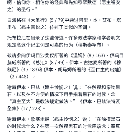
啊，信仰你，相信你的经典和先知穆罕默德（愿主福安
之）的圣行。”
Make an impact on millions of lives
白海格在《大圣行》(5 / 79)中通过阿里•本•艾布·塔
里布（愿主喜悦之）传述了类似的圣训。
with your contribution today
托布拉尼在辑录了这些传述。许多教法学家和学者明文
Your support is crucial for our mission.
规定念这个记主词是可嘉的行为（穆斯泰罕布）。
The Prophet (ﷺ) said:
敬请参阅伊玛目沙斐仪所著的《温姆》(8 / 163)、伊玛目
"A person who leads others to doing what is
脑威所著的《总汇》(8 / 49)、伊本•古达麦所著的《穆
good will earn the same reward as those who
额尼》(3 / 183)和伊本·胡马姆所著的《至仁主的启迪》
do it."
（2 / 448）。
(MUSLIM, 1893)
谢赫伊本•巴兹（愿主怜悯之）说：“在触摸和亲吻黑
石，以及在不方便的情况下用手指着黑石的时候，念
“真主至大”是教法规定做法。”《伊本•巴兹法特瓦
Support IslamQA
全集》(17 / 223)。
谢赫伊本•欧塞米尼（愿主怜悯之）说：“在触摸黑石
的时候念什么？在第一次触摸黑石的时候应该念：奉真