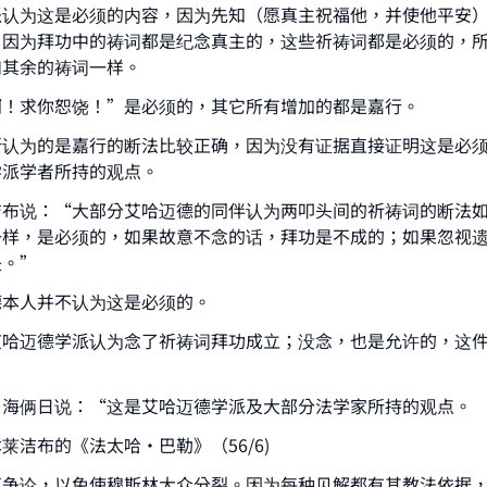
派认为这是必须的内容，因为先知（愿真主祝福他，并使他平安
，因为拜功中的祷词都是纪念真主的，这些祈祷词都是必须的，
如其余的祷词一样。
啊！求你恕饶！”是必须的，其它所有增加的都是嘉行。
ke an impact on millions of lives with y
所认为的是嘉行的断法比较正确，因为没有证据直接证明这是必
contribution today
学派学者所持的观点。
Your support is crucial for our mission.
洁布说：“大部分艾哈迈德的同伴认为两叩头间的祈祷词的断法
一样，是必须的，如果故意不念的话，拜功是不成的；如果忽视
The Prophet (ﷺ) said:
失。”
A person who leads others to doing what is good will earn t
same reward as those who do it."
德本人并不认为这是必须的。
(MUSLIM, 1893)
艾哈迈德学派认为念了祈祷词拜功成立；没念，也是允许的，这
・海俩日说：“这是艾哈迈德学派及大部分法学家所持的观点。
Support IslamQA
莱洁布的《法太哈・巴勒》（56/6)
应争论，以免使穆斯林大众分裂。因为每种见解都有其教法依据