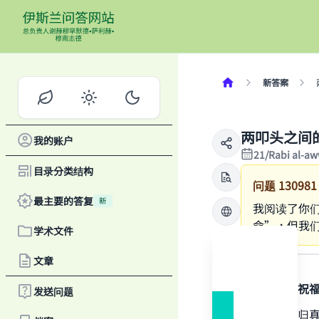
新答案
两叩头之间
我的账户
21/Rabi al-a
目录分类结构
问题
130981
最主要的答复
新
我阅读了你
命”，但我
学术文件
答案
文章
感谢真主，祝
发送问题
一切赞颂全归