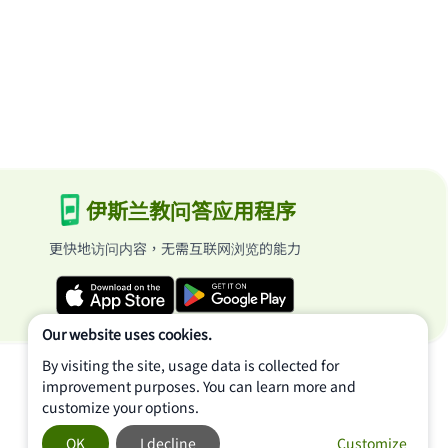
伊斯兰教问答应用程序
更快地访问内容，无需互联网浏览的能力
Our website uses cookies.
By visiting the site, usage data is collected for
improvement purposes. You can learn more and
customize your options.
OK
I decline
Customize