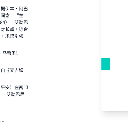
：据伊本・阿巴
之间念：“主
84），艾勒巴
相对长点。综合
，，求您引领
·马哲圣训
摘自《麦吉姆
他平安）在两叩
），艾勒巴尼
一。