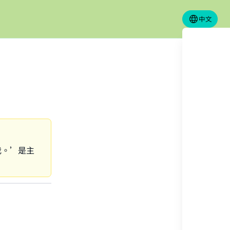
中文
我。’是主
？