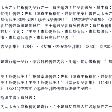
两叩头之间的祈祷为圣行之一。有关这方面的圣训很多，其中有
悦他俩）传述：先知（愿真主祝福他，并使他平安）曾在两叩头
慈悯我吧!弥补我吧！赐予我给养吧！”《帖尔密吉圣训集》（2
圣训的传述系统是优良的。关于这段圣训有多种表达：有的祈祷
祷包括七个词：“主啊！求您饶恕我，求您慈悯我，求您接济我
健康，求您赐我给养，求您升高我的品级。”
吉圣训集》（284），《艾布·达伍德圣训集》（850）《伊本
好是遵行这一圣行，综合各种传述内容，用这七句话做祈祷。”
主啊！恕饶我吧！”据侯宰法传述：先知（愿真主祝福他，并使
啊！恕饶我吧！主啊！恕饶我吧！”《奈萨伊圣训集》（1145
》（3/811)中核实了这段圣训的传述系统是优良的。
的断法学者间有分歧：
认为两叩头间念祈祷词是嘉行，而不是拜功成与否的必须条件之