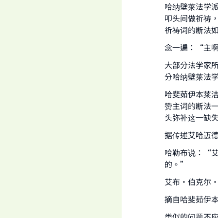
哈纳壁莱法学
叩头间做祈祷
祈祷词的断法
念一遍：“主
Ma
大部分法学家
分哈纳壁莱法
哈斐茹伊本莱
赞主词的断法
头弥补这一缺
"
据传述艾哈迈
哈勒布说：“
的。”
艾布・伯克尔
摘自哈斐茹伊本
类似的问题不