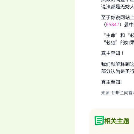
说法都是无妨
至于你说网站
（
65847
）题中
“主命”和“
“必须”的如
真主至知！
我们就解释到
部分认为是圣
真主至知!
来源
:
伊斯兰问答
相关主题