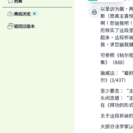
档案
以圣训为据，
离线浏览
新
斯（愿真主喜
啊！恕饶我吧！
返回旧版本
尼核实了这段
起来，这段祈
我，求您赐我
可参照《帖尔密
集》（888）
脑威说：“最
尔》(3/437）
至少要念：“
头间念道：“主
在《拜功的形式
关于这段祈祷
大部分法学家