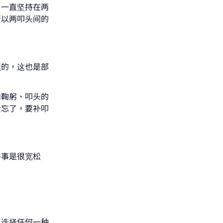
）一直坚持在两
所以两叩头间的
our
须的，这也是部
如鞠躬、叩头的
遗忘了，要补叩
he
件事是很宽松
，选择任何一种