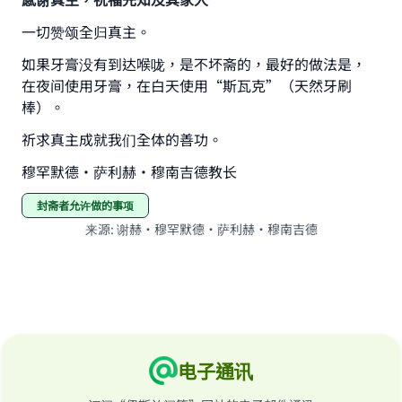
一切赞颂全归真主。
如果牙膏没有到达喉咙，是不坏斋的，最好的做法是，
Make an impact on millions of lives
在夜间使用牙膏，在白天使用“斯瓦克”（天然牙刷
棒）。
with your contribution today
祈求真主成就我们全体的善功。
Your support is crucial for our mission.
穆罕默德·萨利赫·穆南吉德教长
The Prophet (ﷺ) said:
"A person who leads others to doing what is
封斋者允许做的事项
good will earn the same reward as those who
来源
:
谢赫·穆罕默德·萨利赫·穆南吉德
do it."
(MUSLIM, 1893)
Support IslamQA
电子通讯