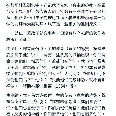
在穆斯林圣训集中，还记载了先知（真主的称赞、祝福
与安宁属于他）曾告诉人们，将会有一些领导者延迟礼
拜。他命令圣门弟子们按时礼拜，将与那些领导者一起
做的礼拜作为副功拜，以下是一些相关的圣训原文：
一：禁止与篡改了部分事务，但没有放弃礼拜的领导者
厮杀的圣训：
由温目·赛莱麦传述，主的使者（真主的称赞、祝福与
安宁属于他）说：“将有一些恶劣的领袖出现，你们将
会识别他们，憎恶他们。谁能识别他们，就与他们脱离
了干系。谁憎恶了他们，就避免了危险。但犯罪者是喜
悦了他们、追随了他们的人。”人们问：“难道我们不
讨伐他们吗？”他说：“只要他们完成拜功，就不要那
样做。”穆斯林圣训集第（1854）段。
由奥辅·本·马力克传述，主的使者（真主的称赞、祝
福与安宁属于他）说：“优秀的领导者，你们喜爱他
们，他们也喜爱你们，你们为他们祝福，他们为你们祝
福；恶劣的领导者，你们憎恶他们，他们也憎恶你们，