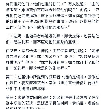
Make an impact on millions of lives
你们诅咒他们，他们也诅咒你们。”有人说道：“主的
使者啊，难道我们不用剑去讨伐他们吗？”他说：“只
with your contribution today
要他们还完成拜功，就不应那样做。如果你们看到你们
的领袖干了一件你们所憎恶的事情，你们可以憎恶他的
Your support is crucial for our mission.
工作，但你们不可放弃对他的服从。”
The Prophet (ﷺ) said:
二：证明一些领导者将延迟礼拜，即使这样，也要与他
"A person who leads others to doing what is
们一起做礼拜，而不应与他们厮杀的圣训：
good will earn the same reward as those who
do it."
由艾布·宰尔传述，他说，主的使者曾对我说：“如果
领导者延迟礼拜，你当怎么办？”我说：“您命令我怎
(MUSLIM, 1893)
样做呢？”他说：“你当按时礼拜，如果你赶上了和他
们一起礼拜，那这就是你的副功拜。”
Support IslamQA
第二：在圣训中所提到的领拜者，指的是领袖，就像在
由温目·赛莱麦和艾布·宰尔（愿主喜悦他俩）传述的
圣训中明确提到的那样。
第三：这是你要问的问题：延迟礼拜是什么意思？在圣
训中所指的延迟，是延误了最佳时间，伊玛目·瑙威在
穆斯林圣训注释中说：