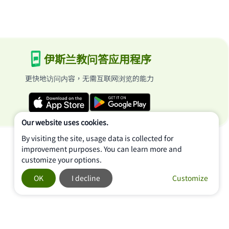
伊斯兰教问答应用程序
更快地访问内容，无需互联网浏览的能力
Our website uses cookies.
By visiting the site, usage data is collected for
improvement purposes. You can learn more and
customize your options.
OK
I decline
Customize