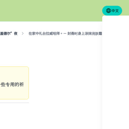
中文
盖德尔”夜
在家中礼台拉威哈拜。－ 封斋时身上涂抹润肤霜。
一些专用的祈