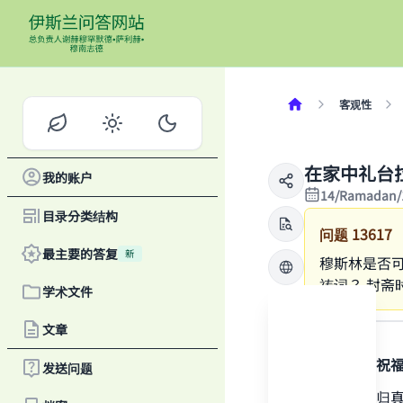
客观性
在家中礼台
我的账户
14/Ramadan/
目录分类结构
问题
13617
最主要的答复
新
穆斯林是否
祷词？ 封
学术文件
答案
文章
感谢真主，祝
发送问题
一切赞颂全归