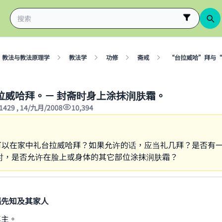
教法与教法原理学
教法学
功修
斋戒
“台拉威哈”拜与“
拉威哈拜。－ 封斋时身上涂抹润肤霜。
1429 , 14/九月/2008
10,394
可以在家中礼台拉威哈拜？如果允许的话，应当礼几拜？是否有
斋时，是否允许在脸上或身体的其它部位涂抹润肤霜？
福先知及其家人
真主。