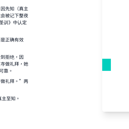
，因先知（真主
就会被记下整夜
our
圣训》中认定
拜是正确有效
受到拒绝，因
he
真寺做礼拜，她
可靠。
寺做礼拜。”两
真主至知。