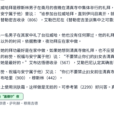
拉威哈拜是穆斯林男子在斋月的夜晚在清真寺中集体举行的礼拜
与安宁属于他）曾说：“谁参加台拉威哈拜，直到伊玛目离开，
ke an impact on millions of lives with y
替勒密吉收录（806），艾勒巴尼在《替勒密吉圣训集中之可靠
contribution today
果一名男子在其家中礼了台拉威哈，他也没有任何罪过，他的礼
Your support is crucial for our mission.
月以外的时间，依据教律，夜功拜应在家中做。
The Prophet (ﷺ) said:
，她的拜功最好是在家中做，如果她想到清真寺做礼拜，也不应
A person who leads others to doing what is good will earn t
主的称赞、祝福与安宁属于他）说：“不要禁止你们的妇女去清
same reward as those who do it."
她是最好的。”艾布达悟德收录（567），艾勒巴尼认定其确凿
(MUSLIM, 1893)
称赞、祝福与安宁属于他）又说：“你们不要禁止妇女前往清真
布哈里（900），穆斯林（442）。
Support IslamQA
上使用润肤霜，这样做是无妨的。可参考第（2299）好问答。
拜与“盖德尔”夜
默德·萨利赫·穆南吉德