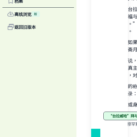
档案
教法规定，台
离线浏览
新
的称赞、祝福
Ma
礼拜的回赐。”
返回旧版本
其确凿可靠。
与此同时，如
的，至于在斋
对于妇女来说
"
为，先知（真
在家中礼拜，对
先知（真主的
圣训真集收录：
至于在脸上或身
“台拉威哈”
来源
:
谢赫·穆罕