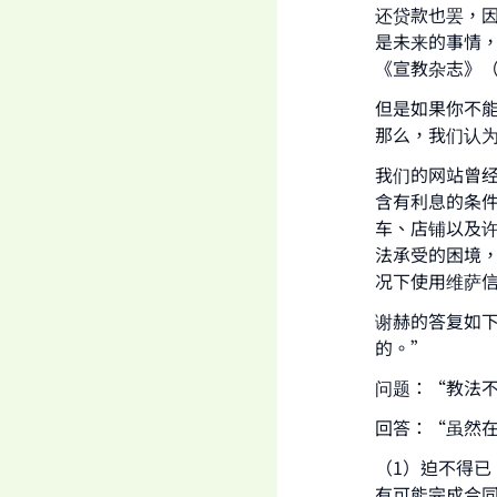
还贷款也罢，
是未来的事情
《宣教杂志》（
"
但是如果你不
那么，我们认
我们的网站曾
含有利息的条
车、店铺以及
法承受的困境
况下使用维萨
谢赫的答复如
的。”
问题：“教法
回答：“虽然
（1）迫不得已
有可能完成合