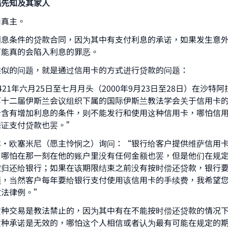
福先知及其家人
归真主。
利息条件的贷款合同，因为其中有支付利息的承诺，如果发生意
可能真的会陷入利息的罪恶。
类似的问题，就是通过信用卡的方式进行贷款的问题：
421年六月25日至七月月头（2000年9月23日至28日）在沙特
第十二届伊斯兰会议组织下属的国际伊斯兰教法学会关于信用卡
卡含有增加利息的条件，则不能发行和使用这种信用卡，哪怕信
保证支付贷款也罢。”
本•欧塞米尼（愿主怜悯之）询问：“银行给客户提供维萨信用
，哪怕在那一刻在他的账户里没有任何金额也罢，但是他们在规
款归还给银行；如果在该期限结束之前没有按时偿还贷款，银行
额，当然客户每年要给银行支付使用该信用卡的手续费，我希望
教法律例。”
ke an impact on millions of lives with y
这种交易是教法禁止的，因为其中有在不能按时偿还贷款的情况
contribution today
这种承诺是无效的，哪怕这个人相信或者认为最有可能在规定的