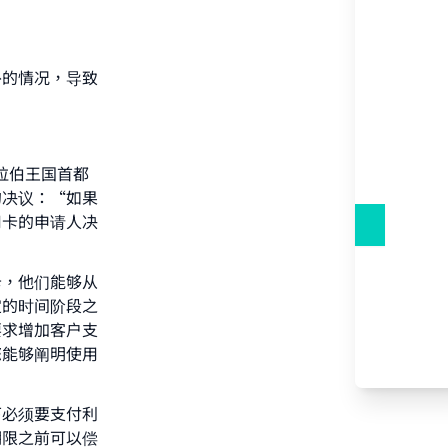
外的情况，导致
阿拉伯王国首都
的决议：“如果
用卡的申请人决
卡，他们能够从
定的时间阶段之
要求增加客户支
您能够阐明使用
our
下必须要支付利
期限之前可以偿