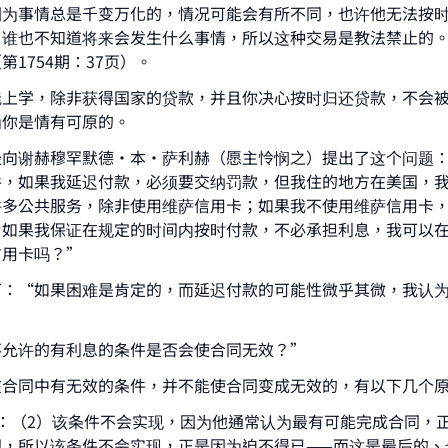
因为事情总是千变万化的，情况可能会有所不同，也许他无法按
Your support is crucial for our mission.
，谁也不知道将来会发生什么事情，所以这种交易是教法禁止的
第1754期：37页）。
The Prophet (ﷺ) said:
A person who leads others to doing what is good will earn t
能上学，除非获得国家的贷款，并且你决心按时归还贷款，不会
same reward as those who do it."
为你是情有可原的。
(MUSLIM, 1893)
经向谢赫穆罕默德•本•萨利赫（愿主怜悯之）提出了这个问题
件，如果我延迟付款，必须要交纳罚款，但我住的地方在美国，
许多公共服务，除非使用维萨信用卡；如果我不使用维萨信用卡
Support IslamQA
，如果我保证在规定的时间内按时付款，不必承担利息，我可以
信用卡吗？”
下：“如果困难是肯定的，而延迟付款的可能性微乎其微，我认
不允许的有利息的条件是否会使合同无效？”
在合同中有无效的条件，并不能使合同变成无效的，有以下几个
：（2）该条件不会实现，因为他通常认为最有可能完成合同，
同，所以该条件不会实现，正是因为迫不得已——而这是最后的、