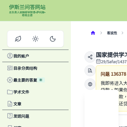
客观性
国家提供学
我的账户
29/Safar/143
目录分类结构
问题
136378
最主要的答复
新
我即将进入
贷款，如果
学术文件
有归还贷款
息之前归还
文章
答案
发送问题