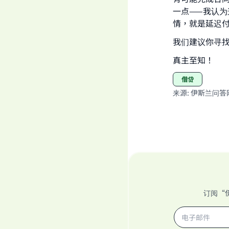
一点——我认
情，就是延迟
我们建议你寻
真主至知！
借贷
来源
:
伊斯兰问答
订阅“