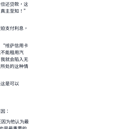
时偿还贷款，这
。真主至知！”
he
被迫支付利息，
：“维萨信用卡
我不能租用汽
，我就会陷入无
在所处的这种情
为这是可以
原因：
正因为他认为最
也是最重要的