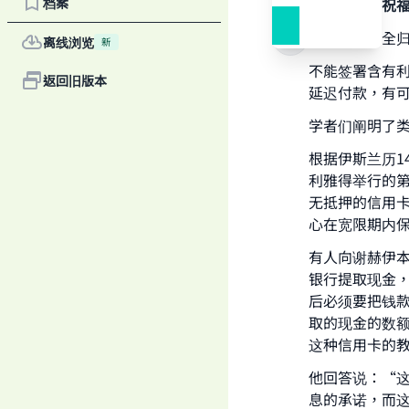
档案
感谢真主，祝
一切赞颂，全
离线浏览
新
不能签署含有
返回旧版本
延迟付款，有
学者们阐明了
根据伊斯兰历1
利雅得举行的
无抵押的信用
心在宽限期内
有人向谢赫伊
银行提取现金
后必须要把钱
取的现金的数
这种信用卡的
Ma
他回答说：“
息的承诺，而