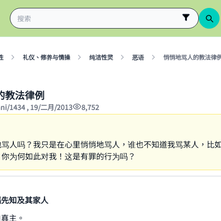
性
礼仪、修养与情操
纯洁性灵
恶语
悄悄地骂人的教法律
的教法律例
ani/1434 , 19/二月/2013
8,752
地骂人吗？我只是在心里悄悄地骂人，谁也不知道我骂某人，比
！你为何如此对我！这是有罪的行为吗？
福先知及其家人
归真主。