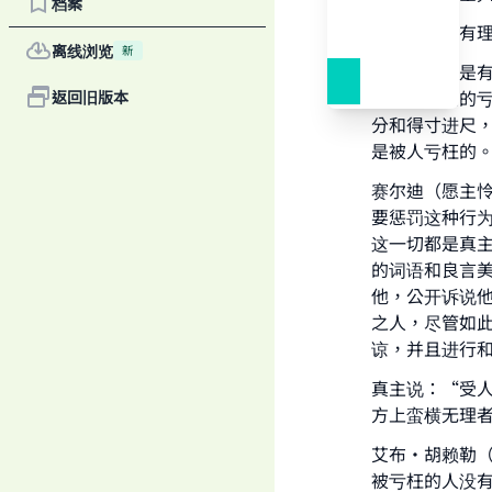
档案
骂人要么是有
离线浏览
新
第一：如果是
除自身受到的
返回旧版本
分和得寸进尺
是被人亏枉的。
赛尔迪（愿主
要惩罚这种行
这一切都是真
的词语和良言
他，公开诉说
之人，尽管如
谅，并且进行和
真主说：“受
方上蛮横无理者；
艾布·胡赖勒
被亏枉的人没有