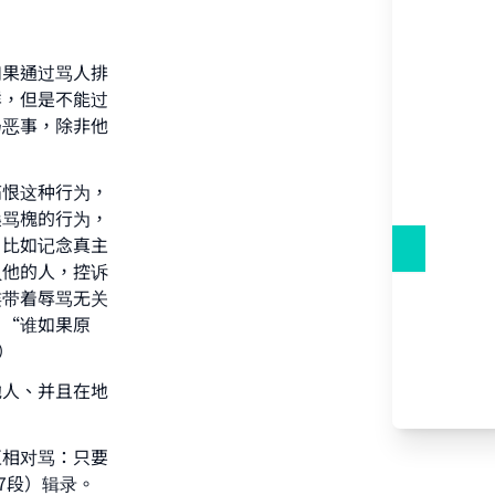
如果通过骂人排
样，但是不能过
扬恶事，除非他
痛恨这种行为，
桑骂槐的行为，
，比如记念真主
负他的人，控诉
连带着辱骂无关
：“谁如果原
）
他人、并且在地
互相对骂：只要
7段）辑录。