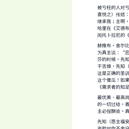
被亏枉的人对
喜悦之）传述
继承我；主啊
哈里在《艾德布
阅托卜拉尼的《祈
赫推布·舍尔
为真主说：“
莎的时候，先
干舌燥，先知
这是正确的圣
这个傻瓜！如
《需求者的知足》
Ma
最优美、最高
的一切过错。
主必报酬谁。真
先知（愿主福
资助对你不舍分