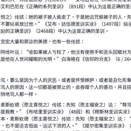
艾利巴尼在《正确的系列圣训》（891段）中认为这是正确的圣
A person who leads others to doing what is good will earn t
same reward as those who do it."
喜悦之）传述：她的被子被人偷走了，于是她诅咒偷被子的人，
(MUSLIM, 1893)
不要轻易放过他。”《艾布·达伍德圣训实录》（1497段）辑
励的正确圣训》（2468段）中认为这是正确的圣训。
对宽宏大量和原谅的美德，也有一些传述：
Support IslamQA
穆阿维叶说：“谁如果被人亏枉了，他没有使用手和舌头回敬对
是他在人世间耀眼的光明。”白海格在《信仰的分支》（6 / 26
谩骂，要么是因为个人的厌恶，或者是怀恨嫉妒，或者是丑化形
等骂人的原因，这一切都是被禁止的，会吞噬个人的善功，并且
悄悄地骂人都一样。
·麦斯欧德（愿主喜悦之）传述：先知（愿主福安之）说：“辱
是叛教。”《布哈里圣训实录》（48段）和《穆斯林圣训实录》
•本•麦斯欧德（愿主喜悦之）传述：先知（愿主福安之）说：
、也不是语言低级、说话下流的人。”《提尔密集圣训实录》（1