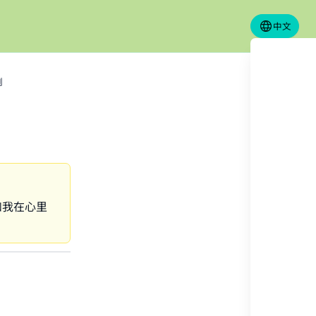
中文
例
如我在心里