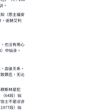
训。
he
先知（愿主福安
录，谢赫艾利
方，也没有用心
4）中辑录。
象、血缘关系。
招致罪恶，无论
骂穆斯林是犯
（64段）辑
“信士不是诽谤
977段）辑