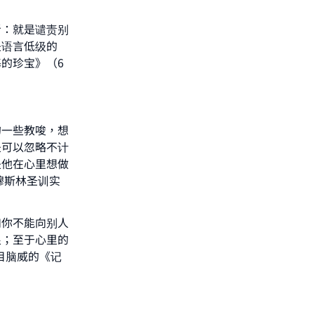
者：就是谴责别
是语言低级的
的珍宝》（6
的一些教唆，想
是可以忽略不计
是他在心里想做
穆斯林圣训实
如你不能向别人
恨；至于心里的
玛目脑威的《记