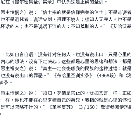
巴尼在《提尔密集圣训实录》中认为这是正确的圣训。
（愿主怜悯之）说：“信士指的就是信仰完美的信士；不是诽谤
；也不是诅咒者：说话尖刻，得理不饶人；须知人无完人。也不
说坏话的人；也不是说话下流的人：不知羞耻的人。”《艾哈沃基
人，比如自言自语，没有针对任何人，也没有说出口，只是心里
是内心的想法，没有下定决心；这些都是心里的思绪和想法，都
（愿主福安之）说：“真主一定会饶恕我的民族的这种过错：就
也没有说出口的罪恶。”《布哈里圣训实录》（4968段）和《
》辑录。
（愿主怜悯之）说：“须知，歹猜是禁止的，犹如恶言一样；正
话一样，你也不能在心里歹猜自己的弟兄，我指的就是心里的怀
是可以忽略不计的。”《圣学复苏》（3 / 150 ）敬请参阅伊
）