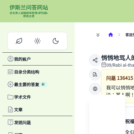
客观
悄悄地骂人
我的账户
09/Rabi al-th
目录分类结构
问题
136415
最主要的答复
新
我可以悄悄
说：某人啊
学术文件
答案
文章
感谢真主，祝
发送问题
一切赞颂，全