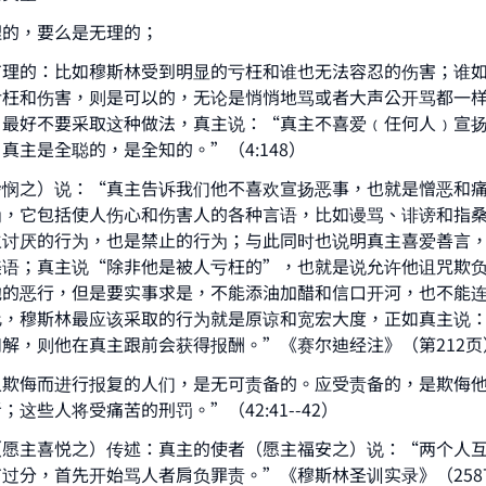
理的，要么是无理的；
有理的：比如穆斯林受到明显的亏枉和谁也无法容忍的伤害；谁
亏枉和伤害，则是可以的，无论是悄悄地骂或者大声公开骂都一
，最好不要采取这种做法，真主说：“真主不喜爱﹙任何人﹚宣
真主是全聪的，是全知的。”（4:148）
怜悯之）说：“真主告诉我们他不喜欢宣扬恶事，也就是憎恶和
为，它包括使人伤心和伤害人的各种言语，比如谩骂、诽谤和指
主讨厌的行为，也是禁止的行为；与此同时也说明真主喜爱善言
美语；真主说“除非他是被人亏枉的”，也就是说允许他诅咒欺
他的恶行，但是要实事求是，不能添油加醋和信口开河，也不能
此，穆斯林最应该采取的行为就是原谅和宽宏大度，正如真主说
解，则他在真主跟前会获得报酬。”《赛尔迪经注》（第212页
人欺侮而进行报复的人们，是无可责备的。应受责备的，是欺侮
这些人将受痛苦的刑罚。”（42:41--42）
（愿主喜悦之）传述：真主的使者（愿主福安之）说：“两个人
过分，首先开始骂人者肩负罪责。”《穆斯林圣训实录》（258