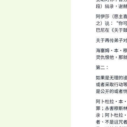
段）辑录，谢赫
"
阿伊莎（愿主
之）说：“你可
巴尼在《关于鼓
关于再传弟子
海塞姆·本·
灵仇恨他，那就
第二：
如果是无理的
或者采取行动
是公开的或者
阿卜杜拉·本
罪；杀害穆斯林
录；阿卜杜拉
者、不是诅咒者