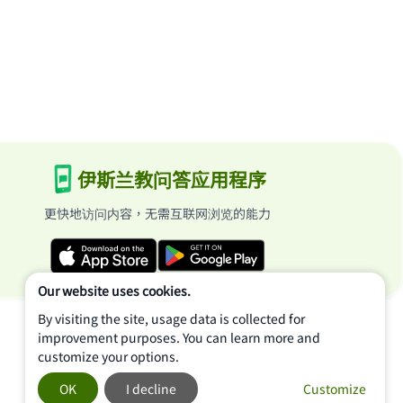
伊斯兰教问答应用程序
更快地访问内容，无需互联网浏览的能力
Our website uses cookies.
By visiting the site, usage data is collected for
improvement purposes. You can learn more and
customize your options.
OK
I decline
Customize