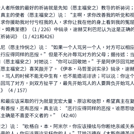
亏人者所做的最好的祈祷就是先知（愿主福安之）教导的祈祷词
：真主的使者（愿主福安之）说：“主啊，求你改善我的听觉和
，求你援助我对付亏枉我的人，求你让我在他的身上看到我的冤
·姆弗莱德》（1 / 226）中辑录，谢赫艾利巴尼认为这是正确
祷词》（1 / 421和426）
比尼（愿主怜悯之）说：“如果一个人骂另一个人，对方可以相
恶行应得同样的恶报。”但是不允许辱骂对方的父母；据传述：
知（愿主福安之）对她说：“你可以回敬她。”于是阿伊莎回骂
（愿主福安之）喜笑颜开了。《伊本·马哲圣训实录》辑录，谢
训。骂人的时候不能无中生有，也不能造谣诽谤；可以说：你这
果回骂了对方，则双方扯平了，最先开始骂人的人要肩负开始骂
（4 / 157）
ke an impact on millions of lives with y
尚和最应该采取的行为就是宽宏大量、原谅和饶恕，希望真主在
contribution today
善有善报，恶有恶报。真主说：“恶行应得同样的恶报。谁愿恕
主确是不喜爱不义者的。”（42:40）
Your support is crucial for our mission.
安之）说：“欧格白·本·阿米尔，你应该接续与你断绝亲戚关
毫的人，你应该原谅亏枉你的人。”艾哈迈德在《木斯奈德圣训经》（
The Prophet (ﷺ) said: