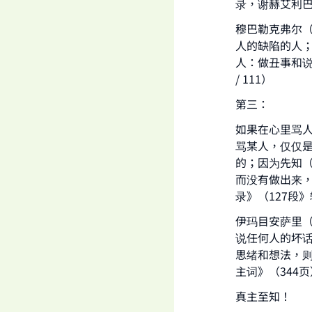
录，谢赫艾利
穆巴勒克弗尔
人的缺陷的人
人：做丑事和
/ 111）
第三：
如果在心里骂
骂某人，仅仅
的；因为先知
而没有做出来，
录》（127段
伊玛目安萨里
说任何人的坏
思绪和想法，则
主词》（344页
真主至知！