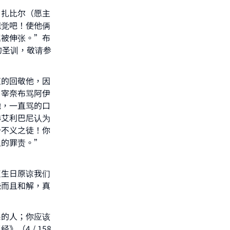
；扎比尔（愿主
视觉吧！使他俩
屈被伸张。”布
的圣训，敬请参
应的回敬他，因
当宰奈布骂阿伊
她，一直骂的口
赫艾利巴尼认为
个不义之徒！你
人的罪责。”
our
复生日原谅我们
饶而且和解，真
系的人；你应该
4 / 158