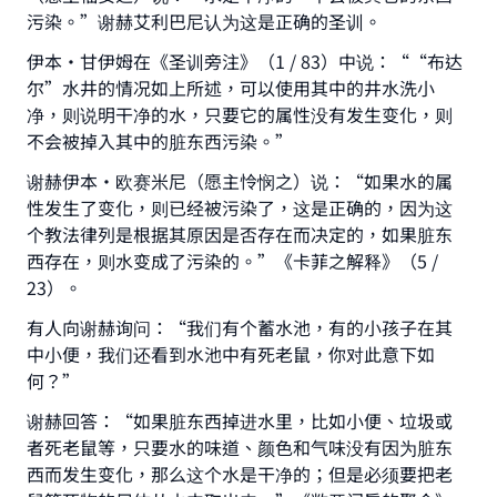
污染。”谢赫艾利巴尼认为这是正确的圣训。
伊本·甘伊姆在《圣训旁注》（1 / 83）中说：““布达
尔”水井的情况如上所述，可以使用其中的井水洗小
净，则说明干净的水，只要它的属性没有发生变化，则
不会被掉入其中的脏东西污染。”
谢赫伊本·欧赛米尼（愿主怜悯之）说：“如果水的属
Make an impact on millions of lives
性发生了变化，则已经被污染了，这是正确的，因为这
个教法律列是根据其原因是否存在而决定的，如果脏东
with your contribution today
西存在，则水变成了污染的。”《卡菲之解释》（5 /
23）。
Your support is crucial for our mission.
The Prophet (ﷺ) said:
有人向谢赫询问：“我们有个蓄水池，有的小孩子在其
"A person who leads others to doing what is
中小便，我们还看到水池中有死老鼠，你对此意下如
good will earn the same reward as those who
何？”
do it."
谢赫回答：“如果脏东西掉进水里，比如小便、垃圾或
(MUSLIM, 1893)
者死老鼠等，只要水的味道、颜色和气味没有因为脏东
西而发生变化，那么这个水是干净的；但是必须要把老