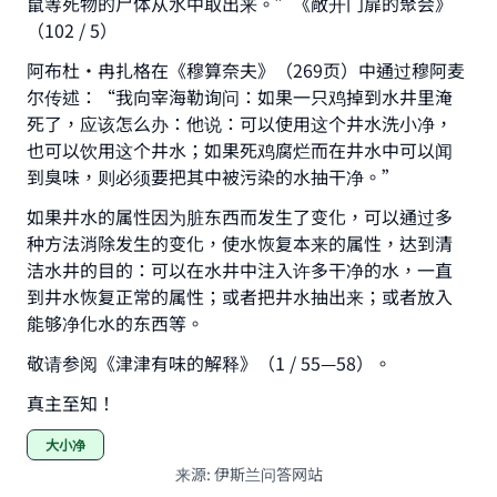
鼠等死物的尸体从水中取出来。”《敞开门扉的聚会》
Support IslamQA
（102 / 5）
阿布杜·冉扎格在《穆算奈夫》（269页）中通过穆阿麦
尔传述：“我向宰海勒询问：如果一只鸡掉到水井里淹
死了，应该怎么办：他说：可以使用这个井水洗小净，
也可以饮用这个井水；如果死鸡腐烂而在井水中可以闻
到臭味，则必须要把其中被污染的水抽干净。”
如果井水的属性因为脏东西而发生了变化，可以通过多
种方法消除发生的变化，使水恢复本来的属性，达到清
洁水井的目的：可以在水井中注入许多干净的水，一直
到井水恢复正常的属性；或者把井水抽出来；或者放入
能够净化水的东西等。
敬请参阅《津津有味的解释》（1 / 55—58）。
真主至知！
大小净
来源
:
伊斯兰问答网站