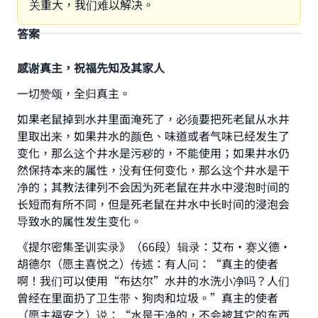
关重大，我们难以解决。
答案
感谢真主，祝福先知及其家人
一切赞颂，全归真主。
如果老鼠掉到水井里面淹死了，必须要把死老鼠从水井
里取出来，如果井水的颜色、味道或者气味已经发生了
变化，那么这个井水是污秽的，不能使用；如果井水仍
然保持本来的属性，没有任何变化，那么这个井水是干
净的；其教法律列不会因为死老鼠在井水中浸泡时间的
长短而有所不同，但是死老鼠在井水中长时间的浸泡会
导致水的属性发生变化。
《提尔密集圣训实录》（66段）辑录：艾布·赛义德·
胡德尔（愿主喜悦之）传述：有人问：“真主的使者
啊！我们可以使用“布达尔”水井的水洗小净吗？人们
曾经在里面扔了卫生带、狗肉和垃圾。”真主的使者
（愿主福安之）说：“水是干净的，不会被其它的东西