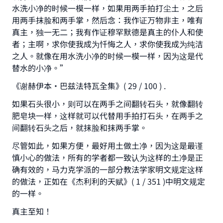
Make an impact on millions of lives
水洗小净的时候一模一样，如果用两手拍打尘土，之后
用两手抹脸和两手掌，然后念：我作证万物非主，唯有
with your contribution today
真主，独一无二；我有作证穆罕默德是真主的仆人和使
Your support is crucial for our mission.
者；主啊，求你使我成为忏悔之人，求你使我成为纯洁
之人。就像在用水洗小净的时候一模一样，因为这是代
The Prophet (ﷺ) said:
替水的小净。”
"A person who leads others to doing what is
good will earn the same reward as those who
《谢赫伊本•巴兹法特瓦全集》( 29 / 100 ) .
do it."
如果石头很小，则可以在两手之间翻转石头，就像翻转
(MUSLIM, 1893)
肥皂块一样，这样就可以代替用手拍打石头，在两手之
间翻转石头之后，就抹脸和抹两手掌。
尽管如此，如果方便，最好用土做土净，因为这是最谨
Support IslamQA
慎小心的做法，所有的学者都一致认为这样的土净是正
确有效的，马力克学派的一部分教法学家明文规定这样
的做法，正如在《杰利利的天赋》( 1 / 351 )中明文规定
的一样。
真主至知！