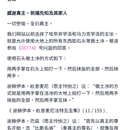
感谢真主，祝福先知及其家人
一切赞颂，全归真主。
我们网站以前选择了哈奈非学派和马力克学派的主张，
就是允许使用大地上的所有东西如石头等做土净，敬请
参阅（
36774
）号问题的回答。
使用石头做土净的方式如下：
用两手掌在石头上拍打一下，然后抹脸的全部，然后抹
两手。
谢赫伊本•欧赛麦尼（愿主怜悯之）说：“做土净的方
式就是用两手掌在洁净的大地上拍打一下，然后用两手
抹脸的全部，然后两手掌互抹。”
《 谢赫伊本•欧赛麦尼法特瓦全集》( 11 / 155 ) .
谢赫伊本•巴兹（愿主怜悯之）说：“首先以真主的尊
名开始，念“比斯名俩”（奉真主的尊名），就像在用